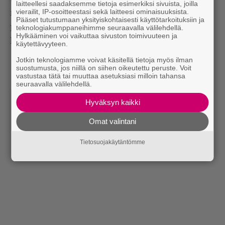
laitteellesi saadaksemme tietoja esimerkiksi sivuista, joilla
vierailit, IP-osoitteestasi sekä laitteesi ominaisuuksista.
melankolisena, kitara ja saksofoni vaikeroivat, ja
Pääset tutustumaan yksityiskohtaisesti käyttötarkoituksiin ja
perkussiiviset detaljit kiertävät kuin makupalaa
teknologiakumppaneihimme seuraavalla välilehdellä.
Hylkääminen voi vaikuttaa sivuston toimivuuteen ja
kärkkyvät lokit. Mainiota. (TH)
käytettävyyteen.
Jotkin teknologiamme voivat käsitellä tietoja myös ilman
suostumusta, jos niillä on siihen oikeutettu peruste. Voit
vastustaa tätä tai muuttaa asetuksiasi milloin tahansa
seuraavalla välilehdellä.
Hyväksyn kaikki
Omat valintani
Tietosuojakäytäntömme