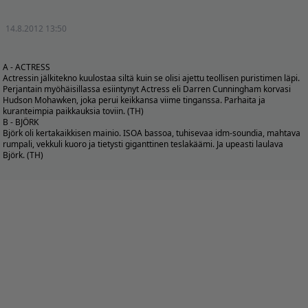
14.8.2012 13:50
A - ACTRESS
Actressin jälkitekno kuulostaa siltä kuin se olisi ajettu teollisen puristimen läpi.
Perjantain myöhäisillassa esiintynyt Actress eli Darren Cunningham korvasi
Hudson Mohawken, joka perui keikkansa viime tinganssa. Parhaita ja
kuranteimpia paikkauksia toviin. (TH)
B - BJÖRK
Björk oli kertakaikkisen mainio. ISOA bassoa, tuhisevaa idm-soundia, mahtava
rumpali, vekkuli kuoro ja tietysti giganttinen teslakäämi. Ja upeasti laulava
Björk. (TH)