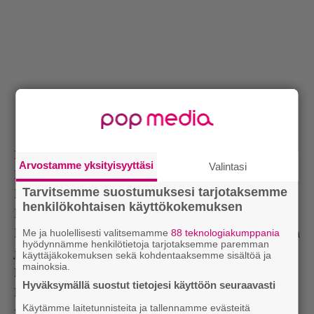
M – MAKI KOLEHMAINEN
Arvostamme yksityisyyttäsi
Valintasi
Nuorgamin järjestämä Maki Kolehmaisen
Tarvitsemme suostumuksesi tarjotaksemme
haastattelu oli festarin helmiä. Etenkin
henkilökohtaisen käyttökokemuksen
haastattelun päätteeksi kuunneltu Kuuden vuoden
Me ja huolellisesti valitsemamme
88 teknologiakumppania
kuuliaisuus, jonka aikana Maki vääntelehti sohvalla
hyödynnämme henkilötietoja tarjotaksemme paremman
jotenkin vaivaantuneen oloisena. (MM)
käyttäjäkokemuksen sekä kohdentaaksemme sisältöä ja
mainoksia.
N – NICOLAS JAAR
Hyväksymällä suostut tietojesi käyttöön seuraavasti
Nicolas Jaarin tyylitelty elektroninen äänimaisema
Käytämme laitetunnisteita ja tallennamme evästeitä
toimi lauantai-illassa oivallisesti. Tasabiitti puhisee