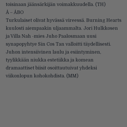
toisinaan jäänsärkijän voimakkuudella. (TH)
Å – ÅBO
Turkulaiset olivat hyvässä vireessä. Burning Hearts
kuulosti aiempaakin uljaammalta. Jori Hulkkosen
ja Villa Nah -mies Juho Paalosmaan uusi
synapopyhtye Sin Cos Tan valloitti täydellisesti.
Juhon intensiivinen laulu ja esiintyminen,
tyylikkään niukka estetiikka ja komean
dramaattiset biisit osoittautuivat yhdeksi
viikonlopun kohokohdista. (MM)