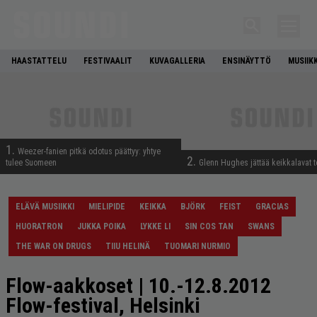
HAASTATTELU
FESTIVAALIT
KUVAGALLERIA
ENSINÄYTTÖ
MUSIIK
1.
Weezer-fanien pitkä odotus päättyy: yhtye
2.
tulee Suomeen
Glenn Hughes jättää keikkalavat t
ELÄVÄ MUSIIKKI
MIELIPIDE
KEIKKA
BJÖRK
FEIST
GRACIAS
HUORATRON
JUKKA POIKA
LYKKE LI
SIN COS TAN
SWANS
THE WAR ON DRUGS
TIIU HELINÄ
TUOMARI NURMIO
Flow-aakkoset | 10.-12.8.2012
Flow-festival, Helsinki