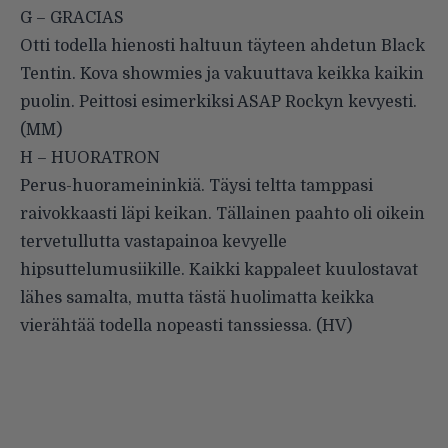
G – GRACIAS
Otti todella hienosti haltuun täyteen ahdetun Black
Tentin. Kova showmies ja vakuuttava keikka kaikin
puolin. Peittosi esimerkiksi ASAP Rockyn kevyesti.
(MM)
H – HUORATRON
Perus-huorameininkiä. Täysi teltta tamppasi
raivokkaasti läpi keikan. Tällainen paahto oli oikein
tervetullutta vastapainoa kevyelle
hipsuttelumusiikille. Kaikki kappaleet kuulostavat
lähes samalta, mutta tästä huolimatta keikka
vierähtää todella nopeasti tanssiessa. (HV)