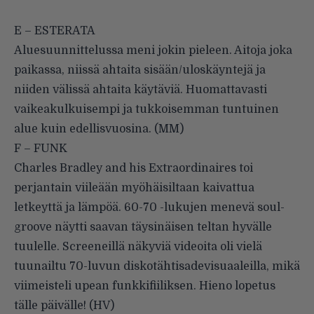
E – ESTERATA
Aluesuunnittelussa meni jokin pieleen. Aitoja joka
paikassa, niissä ahtaita sisään/uloskäyntejä ja
niiden välissä ahtaita käytäviä. Huomattavasti
vaikeakulkuisempi ja tukkoisemman tuntuinen
alue kuin edellisvuosina. (MM)
F – FUNK
Charles Bradley and his Extraordinaires toi
perjantain viileään myöhäisiltaan kaivattua
letkeyttä ja lämpöä. 60-70 -lukujen menevä soul-
groove näytti saavan täysinäisen teltan hyvälle
tuulelle. Screeneillä näkyviä videoita oli vielä
tuunailtu 70-luvun diskotähtisadevisuaaleilla, mikä
viimeisteli upean funkkifiiliksen. Hieno lopetus
tälle päivälle! (HV)