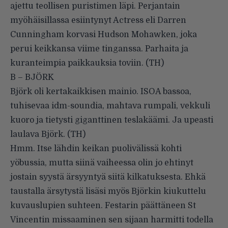
ajettu teollisen puristimen läpi. Perjantain
myöhäisillassa esiintynyt Actress eli Darren
Cunningham korvasi Hudson Mohawken, joka
perui keikkansa viime tinganssa. Parhaita ja
kuranteimpia paikkauksia toviin. (TH)
B – BJÖRK
Björk oli kertakaikkisen mainio. ISOA bassoa,
tuhisevaa idm-soundia, mahtava rumpali, vekkuli
kuoro ja tietysti giganttinen teslakäämi. Ja upeasti
laulava Björk. (TH)
Hmm. Itse lähdin keikan puolivälissä kohti
yöbussia, mutta siinä vaiheessa olin jo ehtinyt
jostain syystä ärsyyntyä siitä kilkatuksesta. Ehkä
taustalla ärsytystä lisäsi myös Björkin kiukuttelu
kuvauslupien suhteen. Festarin päättäneen St
Vincentin missaaminen sen sijaan harmitti todella