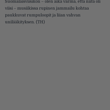
Suomalaisviisikon – olen aika varma, että niitä oli
viisi – musiikissa rupinen jammailu kohtaa
paukkuvat rumpuloopit ja liian vahvan
unilääkityksen. (TH)