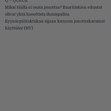
Q – QUEUE
Miksi täällä ei osata jonottaa? Baaritiskien edustat
olivat yhtä kaoottista ihmispalloa.
Kyynärpäätaktiikan sijaan kunnon jonotuskarsinat
käyttöön! (HV)