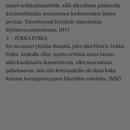
lapset seikkailumielelle, sillä alkuillasta päälavalla
kuulutettiinkin muutamien kadonneiden lasten
perään. Toivottavasti löytyivät viimeistään
löytötavaratoimistosta. (HV)
J – JUKKA POIKA
En tavannut yhtään ihmistä, joka olisi Flow’n Jukka
Poika -keikalla ollut, mutta erittäin moni tuntui
siitä huolimatta ihmettelevän, ellei suorastaan
paheksuvan, sitä että festivaaleille oli tämä koko
kansan humppareggaen lähettiläs rahdattu. (MM)