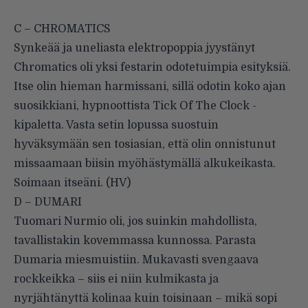
C – CHROMATICS
Synkeää ja uneliasta elektropoppia jyystänyt
Chromatics oli yksi festarin odotetuimpia esityksiä.
Itse olin hieman harmissani, sillä odotin koko ajan
suosikkiani, hypnoottista Tick Of The Clock -
kipaletta. Vasta setin lopussa suostuin
hyväksymään sen tosiasian, että olin onnistunut
missaamaan biisin myöhästymällä alkukeikasta.
Soimaan itseäni. (HV)
D – DUMARI
Tuomari Nurmio oli, jos suinkin mahdollista,
tavallistakin kovemmassa kunnossa. Parasta
Dumaria miesmuistiin. Mukavasti svengaava
rockkeikka – siis ei niin kulmikasta ja
nyrjähtänyttä kolinaa kuin toisinaan – mikä sopi