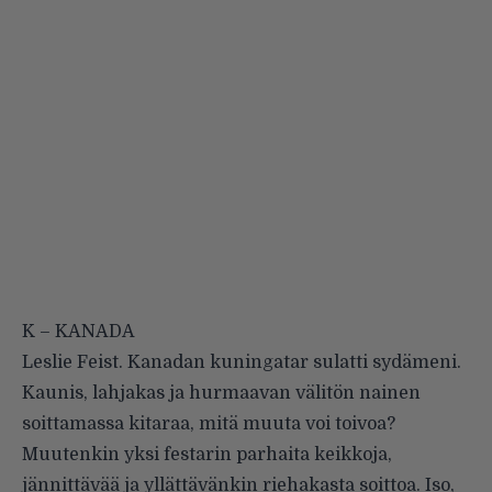
K – KANADA
Leslie Feist. Kanadan kuningatar sulatti sydämeni.
Kaunis, lahjakas ja hurmaavan välitön nainen
soittamassa kitaraa, mitä muuta voi toivoa?
Muutenkin yksi festarin parhaita keikkoja,
jännittävää ja yllättävänkin riehakasta soittoa. Iso,