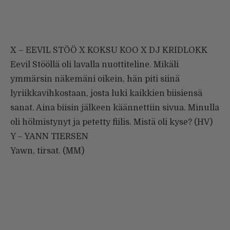
X – EEVIL STÖÖ X KOKSU KOO X DJ KRIDLOKK
Eevil Stööllä oli lavalla nuottiteline. Mikäli
ymmärsin näkemäni oikein, hän piti siinä
lyriikkavihkostaan, josta luki kaikkien biisiensä
sanat. Aina biisin jälkeen käännettiin sivua. Minulla
oli hölmistynyt ja petetty fiilis. Mistä oli kyse? (HV)
Y – YANN TIERSEN
Yawn, tirsat. (MM)