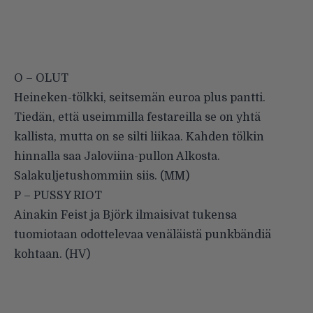
O – OLUT
Heineken-tölkki, seitsemän euroa plus pantti.
Tiedän, että useimmilla festareilla se on yhtä
kallista, mutta on se silti liikaa. Kahden tölkin
hinnalla saa Jaloviina-pullon Alkosta.
Salakuljetushommiin siis. (MM)
P – PUSSY RIOT
Ainakin Feist ja Björk ilmaisivat tukensa
tuomiotaan odottelevaa venäläistä punkbändiä
kohtaan. (HV)