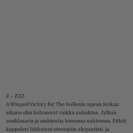
Z – ZZZ
A Winged Victory for The Sullenin upean keikan
aikana olisi kelvannut vaikka nukahtaa. Jylhää
uusklasaria ja ambientia hienossa suhteessa. Pitkät
kappaleet liikkuivat eteenpäin elegantisti, ja