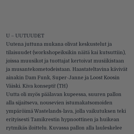
U – UUTUUDET
Uutena juttuna mukana olivat keskustelut ja
tilaisuudet (workshopeiksikin näitä kai kutsuttiin),
joissa muusikot ja tuottajat kertoivat musiikistaan
ja musantekometodeistaan. Haastateltavina kävivät
ainakin Dam Funk, Super-Janne ja Loost Koosin
Väiski. Kiva konsepti! (TH)
Uutta oli myös päälavan kupeessa, suuren pallon
alla sijaitseva, nousevien istumakatsomoiden
ympäröimä Wastelands-lava, jolla vaikutuksen teki
erityisesti Tamikrestin hypnoottinen ja huikean
rytmikäs iloittelu. Kuvassa pallon alla lauleskelee