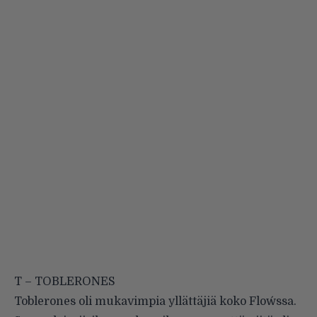
T – TOBLERONES
Toblerones oli mukavimpia yllättäjiä koko Flow´ssa.