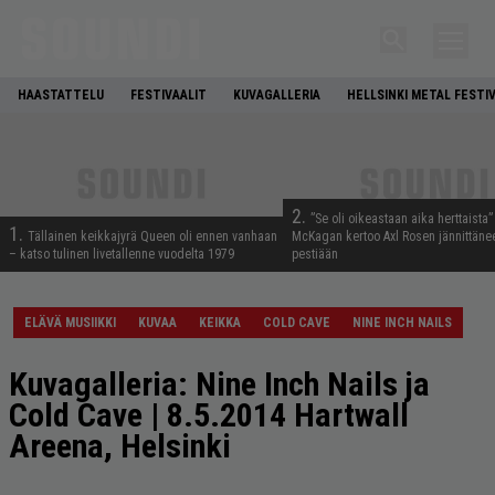
HAASTATTELU
FESTIVAALIT
KUVAGALLERIA
HELLSINKI METAL FESTI
2.
”Se oli oikeastaan aika herttaista”
1.
Tällainen keikkajyrä Queen oli ennen vanhaan
McKagan kertoo Axl Rosen jännittäne
– katso tulinen livetallenne vuodelta 1979
pestiään
ELÄVÄ MUSIIKKI
KUVAA
KEIKKA
COLD CAVE
NINE INCH NAILS
Kuvagalleria: Nine Inch Nails ja
Cold Cave | 8.5.2014 Hartwall
Areena, Helsinki