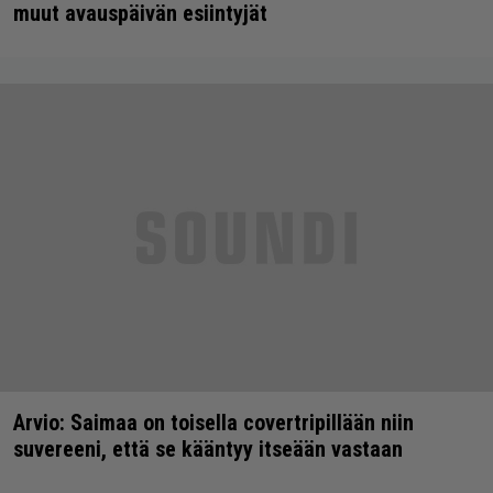
muut avauspäivän esiintyjät
Arvio: Saimaa on toisella covertripillään niin
suvereeni, että se kääntyy itseään vastaan