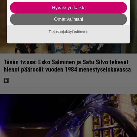
Hyväksyn kaikki
Omat valintani
Tietosuojakäytäntömme
Tänän tv:ssä: Esko Salminen ja Satu Silvo tekevät
hienot pääroolit vuoden 1984 menestyselokuvassa