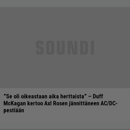
”Se oli oikeastaan aika herttaista” – Duff
McKagan kertoo Axl Rosen jännittäneen AC/DC-
pestiään