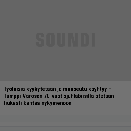
Työläisiä kyykytetään ja maaseutu köyhtyy –
Tumppi Varosen 70-vuotisjuhlabiisillä otetaan
tiukasti kantaa nykymenoon