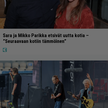
Sara ja Mikko Parikka etsivät uutta kotia –
”Seuraavaan kotiin tämmöinen”