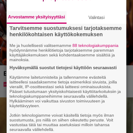
Arvostamme yksityisyyttäsi
Valintasi
Tarvitsemme suostumuksesi tarjotaksemme
henkilökohtaisen käyttökokemuksen
Me ja huolellisesti valitsemamme
88 teknologiakumppania
hyödynnämme henkilötietoja tarjotaksemme paremman
käyttäjäkokemuksen sekä kohdentaaksemme sisältöä ja
mainoksia.
Hyväksymällä suostut tietojesi käyttöön seuraavasti
Eurojackpotista 80 000 euroa Suomeen – tänne
Käytämme laitetunnisteita ja tallennamme evästeitä
laitteellesi saadaksemme tietoja esimerkiksi sivuista, joilla
vierailit, IP-osoitteestasi sekä laitteesi ominaisuuksista.
Pääset tutustumaan yksityiskohtaisesti käyttötarkoituksiin ja
teknologiakumppaneihimme seuraavalla välilehdellä.
Hylkääminen voi vaikuttaa sivuston toimivuuteen ja
käytettävyyteen.
Jotkin teknologiamme voivat käsitellä tietoja myös ilman
suostumusta, jos niillä on siihen oikeutettu peruste. Voit
vastustaa tätä tai muuttaa asetuksiasi milloin tahansa
seuraavalla välilehdellä.