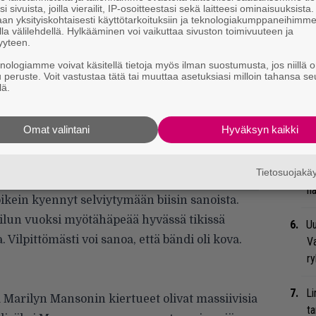
Va
i sivuista, joilla vierailit, IP-osoitteestasi sekä laitteesi ominaisuuksista
me
an yksityiskohtaisesti käyttötarkoituksiin ja teknologiakumppaneihimm
la välilehdellä. Hylkääminen voi vaikuttaa sivuston toimivuuteen ja
yyteen.
Se
knologiamme voivat käsitellä tietoja myös ilman suostumusta, jos niillä o
Ma
u peruste. Voit vastustaa tätä tai muuttaa asetuksiasi milloin tahansa se
uu
lä.
We
Omat valintani
Hyväksyn kaikki
t
Tietosuojak
Bl
nä
 oikein kyennyt selviytymään biisin sanoista.
ilun vuoksi myötähäpeää hyvässä tikissä
Uu
. Vilpittömästi voi sanoa, että bändi oli kova.
Va
ry
Li
 Marilyn Mansonin kiertueet olivat massiivisia
ta