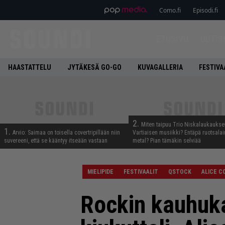
Como.fi
Episodi.fi
ETUSIVU
UUTIS
HAASTATTELU
JYTÄKESÄ GO-GO
KUVAGALLERIA
FESTIVA
2.
Miten taipuu Trio Niskalaukaukse
1.
Arvio: Saimaa on toisella covertripillään niin
Vartiaisen musiikki? Entäpä ruotsala
suvereeni, että se kääntyy itseään vastaan
metal? Pian tämäkin selviää
MIELIPIDE
FESTIVAALIT
QSTOCK
ALICE C
Rockin kauhuk