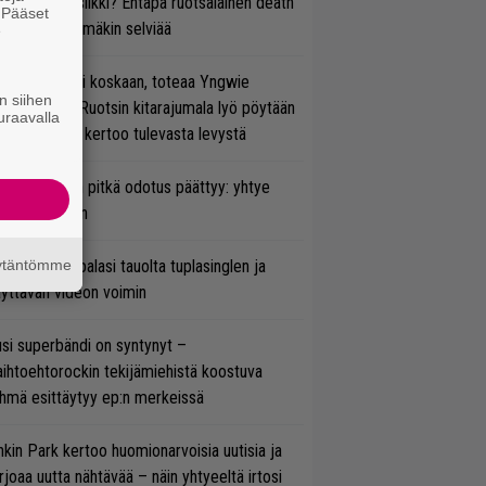
rtiaisen musiikki? Entäpä ruotsalainen death
. Pääset
tal? Pian tämäkin selviää
e
 on nyt tai ei koskaan, toteaa Yngwie
n siihen
lmsteen – Ruotsin kitarajumala lyö pöytään
uraavalla
den biisin ja kertoo tulevasta levystä
ezer-fanien pitkä odotus päättyy: yhtye
ulee Suomeen
äytäntömme
ind Channel palasi tauolta tuplasinglen ja
yttävän videon voimin
si superbändi on syntynyt –
ihtoehtorockin tekijämiehistä koostuva
hmä esittäytyy ep:n merkeissä
nkin Park kertoo huomionarvoisia uutisia ja
rjoaa uutta nähtävää – näin yhtyeeltä irtosi