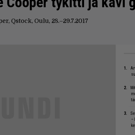
ce Cooper tykitti ja käv
r, Qstock, Oulu, 28.–29.7.2017
Ar
su
Mi
mu
tä
Se
– 
ke