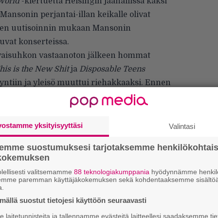
World
-kiertuetta Helsingin jäähallissa kaksi
nsonin perjantai-illan keikalle olivat
oden uutisoinnin mukaan Mansonin
uvat konserteissa.
vaisuhkon vastaanoton jälkeen hommat
his is the New Shit
ja
Disposable Teens
yntiin ja yleisö muuttui riehakkaaksi.
Ennen
syi, kuinka moni yleisöstä on kamoissa, eikä
en yleisöstä nosti kätensä. ”No, me ainakin
vostamme yksityisyyttäsi
Valintasi
semme suostumuksesi tarjotaksemme henkilökohtai
ökokemuksen
Ar
lellisesti valitsemamme
88 teknologiakumppania
hyödynnämme henkilö
semme paremman käyttäjäkokemuksen sekä kohdentaaksemme sisältöä
su
a.
ällä suostut tietojesi käyttöön seuraavasti
Mi
laitetunnisteita ja tallennamme evästeitä laitteellesi saadaksemme tie