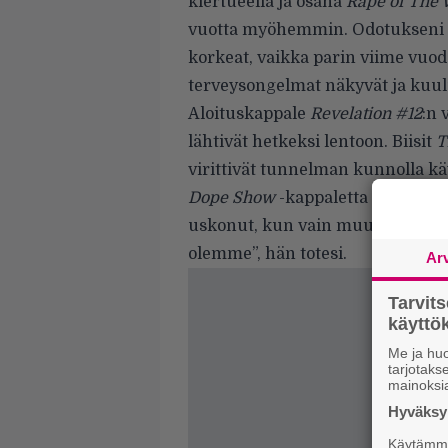
kiertueella ja osana
Rape of The 
vuotta myöhemmin. Odotukseni Ma
korkeat, vaikka parin viime vu
terveysongelmat näkyvät ja kuul
Aloituskappale
Revelation #12
:n 
lähtivät hetkeksi lentoon. Biisit
T
virittivät tunnelman kunnolla kä
Dope Show
-kappaletta Manson ky
uskonut, kun vain muutama ihmin
olemme”, hän totesi.
Ar
Tarvit
käytt
Me ja huo
tarjotak
mainoksi
Hyväksym
Käytämme 