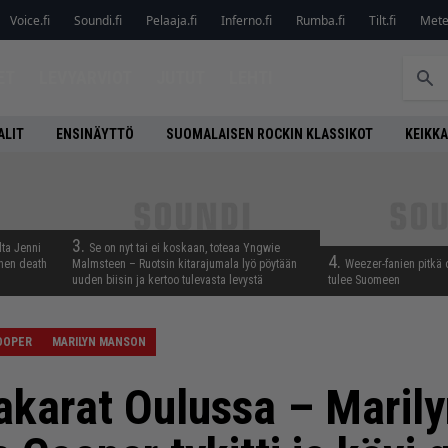
Voice.fi
Soundi.fi
Pelaaja.fi
Inferno.fi
Rumba.fi
Tilt.fi
Metel
ET
LEVYARVIOT
JUTUT
LEHTI
ALIT
ENSINÄYTTÖ
SUOMALAISEN ROCKIN KLASSIKOT
KEIKKA
3.
lta Jenni
Se on nyt tai ei koskaan, toteaa Yngwie
4.
inen death
Malmsteen – Ruotsin kitarajumala lyö pöytään
Weezer-fanien pitkä 
uuden biisin ja kertoo tulevasta levystä
tulee Suomeen
OOPER
MARILYN MANSON
akarat Oulussa – Maril