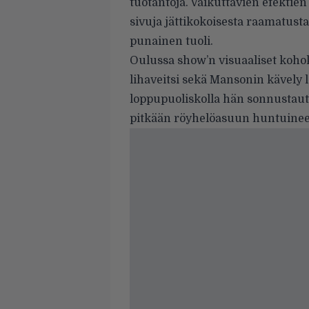
tuotantoja. Vaikuttavien efektie
sivuja jättikokoisesta raamatusta,
punainen tuoli.
Oulussa show’n visuaaliset kohoko
lihaveitsi sekä Mansonin kävely le
loppupuoliskolla hän sonnustau
pitkään röyhelöasuun huntuinee