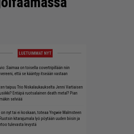
i golfaamassa
LUETUIMMAT NYT
vio: Saimaa on toisella covertripillään niin
vereeni, että se kääntyy itseään vastaan
ten taipuu Trio Niskalaukaukselta Jenni Vartiaisen
siikki? Entäpä ruotsalainen death metal? Pian
mäkin selviää
 on nyt tai ei koskaan, toteaa Yngwie Malmsteen
Ruotsin kitarajumala lyö pöytään uuden biisin ja
rtoo tulevasta levystä