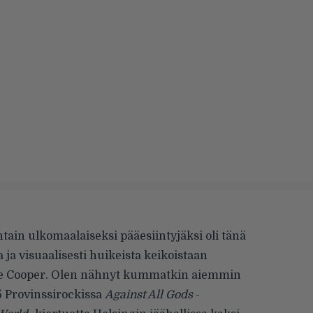
tain ulkomaalaiseksi pääesiintyjäksi oli tänä
 ja visuaalisesti huikeista keikoistaan
e Cooper
. Olen nähnyt kummatkin aiemmin
 Provinssirockissa
Against All Gods
-