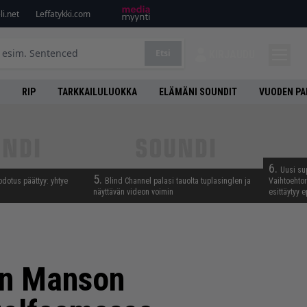
i.net
Leffatykki.com
Etsi
KIRJAUDU
RIP
TARKKAILULUOKKA
ELÄMÄNI SOUNDIT
VUODEN PA
6.
Uusi su
5.
odotus päättyy: yhtye
Blind Channel palasi tauolta tuplasinglen ja
Vaihtoehto
näyttävän videon voimin
esittäytyy 
yn Manson