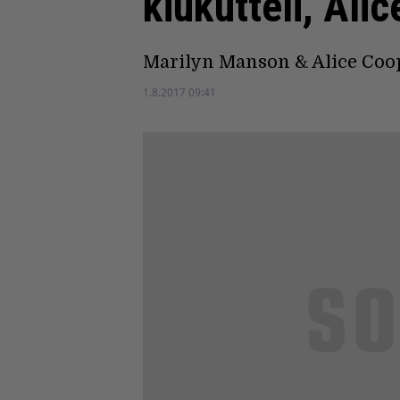
kiukutteli, Ali
Marilyn Manson & Alice Coope
1.8.2017 09:41