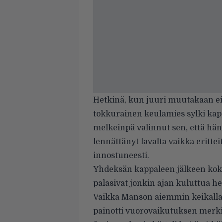
Hetkinä, kun juuri muutakaan ei o
tokkurainen keulamies sylki kap
melkeinpä valinnut sen, että hän 
lennättänyt lavalta vaikka eritte
innostuneesti.
Yhdeksän kappaleen jälkeen koko
palasivat jonkin ajan kuluttua hei
Vaikka Manson aiemmin keikalla 
painotti vuorovaikutuksen merki