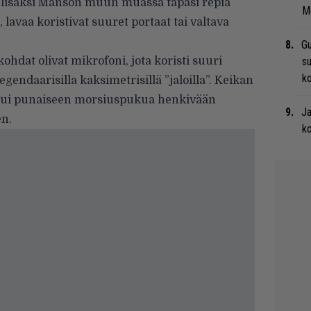
n lisäksi Manson muun muassa tapasi repiä
Me
 lavaa koristivat suuret portaat tai valtava
Gu
hdat olivat mikrofoni, jota koristi suuri
su
ko
gendaarisilla kaksimetrisillä ”jaloilla”. Keikan
tui punaiseen morsiuspukua henkivään
Ja
n.
ko