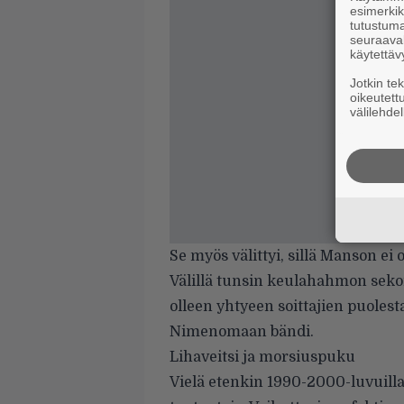
esimerkiks
tutustuma
seuraaval
käytettäv
Jotkin te
oikeutett
välilehdel
Se myös välittyi, sillä Manson ei
Välillä tunsin keulahahmon seko
olleen yhtyeen soittajien puolesta
Nimenomaan bändi.
Lihaveitsi ja morsiuspuku
Vielä etenkin 1990-2000-luvuilla