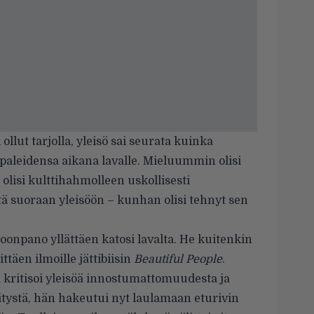
llut tarjolla, yleisö sai seurata kuinka
paleidensa aikana lavalle. Mieluummin olisi
olisi kulttihahmolleen uskollisesti
itä suoraan yleisöön – kunhan olisi tehnyt sen
onpano yllättäen katosi lavalta. He kuitenkin
ttäen ilmoille jättibiisin
Beautiful People
.
kritisoi yleisöä innostumattomuudesta ja
tystä, hän hakeutui nyt laulamaan eturivin