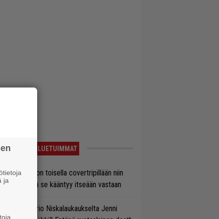
sen
LUETUIMMAT
vio: Saimaa on toisella covertripillään niin
tietoja
 ja
vereeni, että se kääntyy itseään vastaan
ten taipuu Trio Niskalaukaukselta Jenni
toja