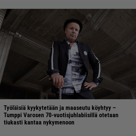
Työläisiä kyykytetään ja maaseutu köyhtyy –
Tumppi Varosen 70-vuotisjuhlabiisillä otetaan
tiukasti kantaa nykymenoon