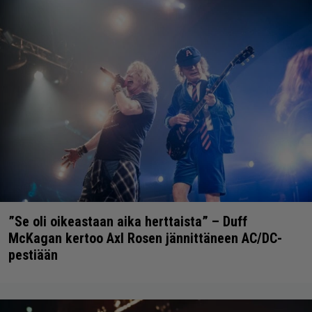
”Se oli oikeastaan aika herttaista” – Duff
McKagan kertoo Axl Rosen jännittäneen AC/DC-
pestiään