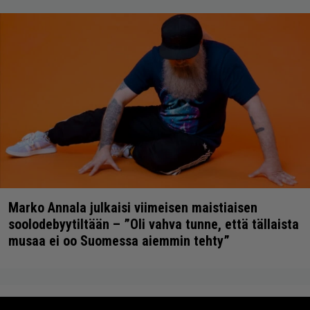
Marko Annala julkaisi viimeisen maistiaisen
soolodebyytiltään – ”Oli vahva tunne, että tällaista
musaa ei oo Suomessa aiemmin tehty”