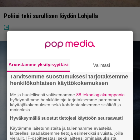
Poliisi teki surullisen löydön Lohjalla
Arvostamme yksityisyyttäsi
Valintasi
Tarvitsemme suostumuksesi tarjotaksemme
henkilökohtaisen käyttökokemuksen
Me ja huolellisesti valitsemamme
88 teknologiakumppania
hyödynnämme henkilötietoja tarjotaksemme paremman
käyttäjäkokemuksen sekä kohdentaaksemme sisältöä ja
mainoksia.
Hyväksymällä suostut tietojesi käyttöön seuraavasti
Käytämme laitetunnisteita ja tallennamme evästeitä
laitteellesi saadaksemme tietoja esimerkiksi sivuista, joilla
vierailit, IP-osoitteestasi sekä laitteesi ominaisuuksista.