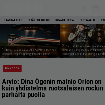
HAASTATTELU
JYTÄKESÄ GO-GO
KUVAGALLERIA
FESTIVAALIT
EN
2.
Guns N’ Rosesin keikalla nähtiin y
1.
Arvio: Saimaa on toisella covertripillään niin
suoraan country-maailman huipulta –
suvereeni, että se kääntyy itseään vastaan
kokoonpano suoriutui Bob Dylanin kl
DINA ÖGON
Arvio: Dina Ögonin mainio Orion on
kuin yhdistelmä ruotsalaisen rockin
parhaita puolia