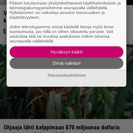
Pääset tutustumaan yksityiskohtaisesti käyttötarkoituksiin ja
teknologiakumppaneihimme seuraavalla välilehdellä.
Vanhasta X-Files-leffasta julkaistaan K18-versio –
Hylkääminen voi vaikuttaa sivuston toimivuuteen ja
käytettävyyteen.
katso traileri
Jotkin teknologiamme voivat käsitellä tietoja myös ilman
suostumusta, jos niillä on siihen oikeutettu peruste. Voit
vastustaa tätä tai muuttaa asetuksiasi milloin tahansa
seuraavalla välilehdellä.
Hyväksyn kaikki
Omat valintani
Tietosuojakäytäntömme
Ohjaaja lähti kalppimaan 870 miljoonaa dollaria