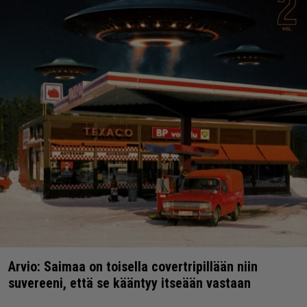
Arvio: Saimaa on toisella covertripillään niin
suvereeni, että se kääntyy itseään vastaan