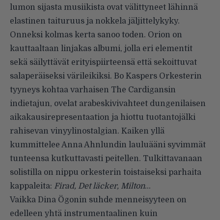
lumon sijasta musiikista ovat välittyneet lähinnä
elastinen taituruus ja nokkela jäljittelykyky.
Onneksi kolmas kerta sanoo toden. Orion on
kauttaaltaan linjakas albumi, jolla eri elementit
sekä säilyttävät erityispiirteensä että sekoittuvat
salaperäiseksi värileikiksi. Bo Kaspers Orkesterin
tyyneys kohtaa varhaisen The Cardigansin
indietajun, ovelat arabeskivivahteet dungenilaisen
aikakausirepresentaation ja hiottu tuotantojälki
rahisevan vinyylinostalgian. Kaiken yllä
kummittelee Anna Ahnlundin lauluääni syvimmät
tunteensa kutkuttavasti peitellen. Tulkittavanaan
solistilla on nippu orkesterin toistaiseksi parhaita
kappaleita:
Firad, Det läcker, Milton
…
Vaikka Dina Ögonin suhde menneisyyteen on
edelleen yhtä instrumentaalinen kuin