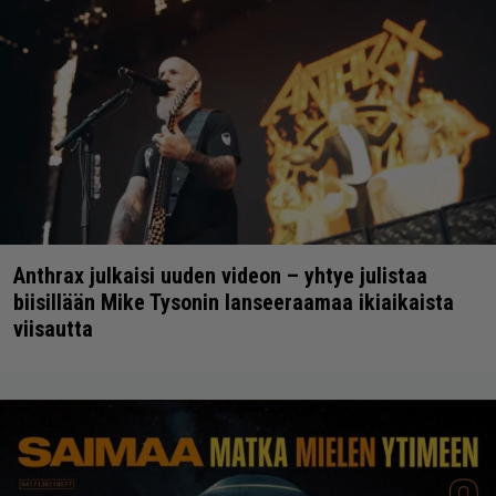
Anthrax julkaisi uuden videon – yhtye julistaa
biisillään Mike Tysonin lanseeraamaa ikiaikaista
viisautta