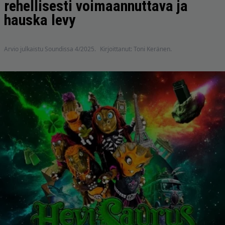
rehellisesti voimaannuttava ja
hauska levy
Arvio julkaistu Soundissa 4/2025.
Kirjoittanut: Toni Keränen.