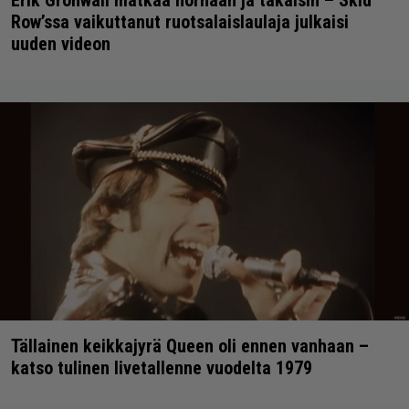
Erik Grönwall matkaa hornaan ja takaisin – Skid
Row’ssa vaikuttanut ruotsalaislaulaja julkaisi
uuden videon
Tällainen keikkajyrä Queen oli ennen vanhaan –
katso tulinen livetallenne vuodelta 1979