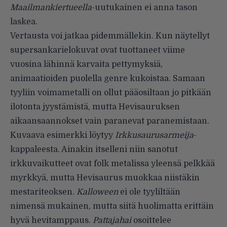
Maailmankiertueel­la
-uutukainen ei anna tason
laskea.
Vertausta voi jatkaa pidemmällekin. Kun näytellyt
supersankarielokuvat ovat tuottaneet viime
vuosina lähinnä karvaita pettymyksiä,
animaatioiden puolella genre kukoistaa. Samaan
tyyliin voimametalli on ollut pääosiltaan jo pitkään
ilotonta jyystämistä, mutta Hevisauruksen
aikaansaannokset vain paranevat paranemistaan.
Kuvaava esimerkki löytyy
Irkkusaurusarmeija
-
kappaleesta. Ainakin itselleni niin sanotut
irkkuvaikutteet ovat folk metalissa yleensä pelkkää
myrkkyä, mutta Hevisaurus muokkaa niistäkin
mestariteoksen.
Kalloween
ei ole tyyliltään
nimensä mukainen, mutta siitä huolimatta erittäin
hyvä hevitamppaus.
Pattajahai
osoittelee