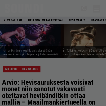
KUVAGALLERIA
HELLSINKI METAL FESTIVAL
FESTIVAALIT
HAASTATTE
1.
2.
Iron Maidenin keulilla on laulanut tähän
Tällainen keikkajyrä Queen oli e
mennessä tasan yksi legenda, julistaa ex-solisti
– katso tulinen livetallenne vuodelta
MIELIPIDE
HEVISAURUS
Arvio: Hevisauruksesta voisivat
monet niin sanotut vakavasti
otettavat hevibänditkin ottaa
mallia – Maailmankiertueella on