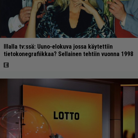
Illalla tv:ssä: Uuno-elokuva jossa käytettiin
tietokonegrafiikkaa? Sellainen tehtiin vuonna 1998