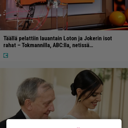
Täällä pelattiin lauantain Loton ja Jokerin isot
rahat – Tokmannilla, ABC:lla, netissä…