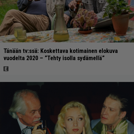
Tänään tv:ssä: Koskettava kotimainen elokuva
vuodelta 2020 – ”Tehty isolla sydämellä”