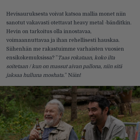
Hevisauruksesta voivat katsoa mallia monet niin
sanotut vakavasti otettavat heavy metal -bänditkin.
Hevin on tarkoitus olla innostavaa,
voimaannuttavaa ja ihan rehellisesti hauskaa.
Siihenhän me rakas­tuimme varhaisten vuosien
ensikokemuksissa? ”
Taas rokataan, koko ilta
soitetaan / kun on massut aivan pallona, niin sitä
jaksaa hulluna moshata.
” Näin!