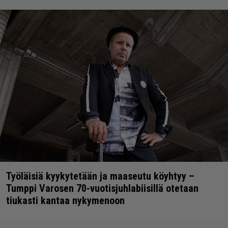
Työläisiä kyykytetään ja maaseutu köyhtyy –
Tumppi Varosen 70-vuotisjuhlabiisillä otetaan
tiukasti kantaa nykymenoon