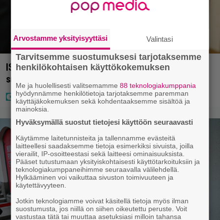
Arvostamme yksityisyyttäsi
Valintasi
Tarvitsemme suostumuksesi tarjotaksemme
IS: Hjalliksen ja Jasminen häissä suomalainen
henkilökohtaisen käyttökokemuksen
supertähti
Me ja huolellisesti valitsemamme
88 teknologiakumppania
hyödynnämme henkilötietoja tarjotaksemme paremman
käyttäjäkokemuksen sekä kohdentaaksemme sisältöä ja
mainoksia.
Hyväksymällä suostut tietojesi käyttöön seuraavasti
Käytämme laitetunnisteita ja tallennamme evästeitä
laitteellesi saadaksemme tietoja esimerkiksi sivuista, joilla
vierailit, IP-osoitteestasi sekä laitteesi ominaisuuksista.
Pääset tutustumaan yksityiskohtaisesti käyttötarkoituksiin ja
teknologiakumppaneihimme seuraavalla välilehdellä.
Hylkääminen voi vaikuttaa sivuston toimivuuteen ja
käytettävyyteen.
Jotkin teknologiamme voivat käsitellä tietoja myös ilman
suostumusta, jos niillä on siihen oikeutettu peruste. Voit
vastustaa tätä tai muuttaa asetuksiasi milloin tahansa