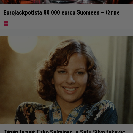
Eurojackpotista 80 000 euroa Suomeen – tänne
Tänän tv:ssä: Esko Salminen ja Satu Silvo tekevät