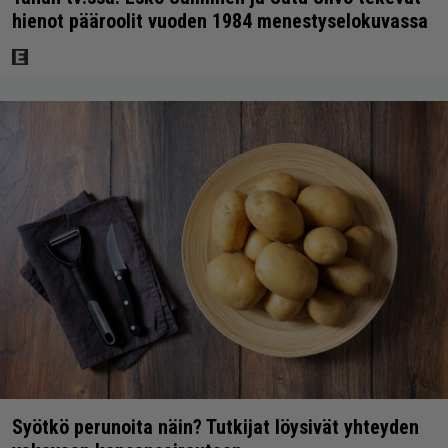
hienot pääroolit vuoden 1984 menestyselokuvassa
Syötkö perunoita näin? Tutkijat löysivät yhteyden