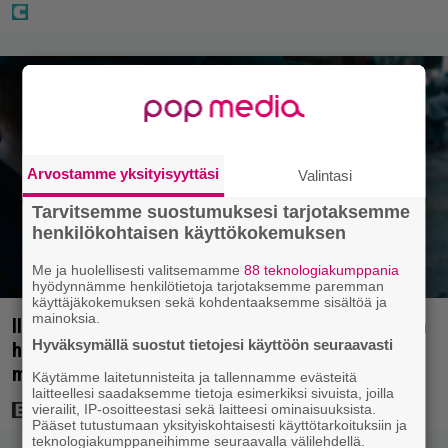
Arvostamme yksityisyyttäsi
Valintasi
Tarvitsemme suostumuksesi tarjotaksemme
henkilökohtaisen käyttökokemuksen
Me ja huolellisesti valitsemamme
88 teknologiakumppania
hyödynnämme henkilötietoja tarjotaksemme paremman
käyttäjäkokemuksen sekä kohdentaaksemme sisältöä ja
mainoksia.
Illalla tv:ssä: Perinteinen dekkari Agatha Christien
Hyväksymällä suostut tietojesi käyttöön seuraavasti
hengessä – vuoden 2023 leffa tarjoaa
murhamysteerin
Käytämme laitetunnisteita ja tallennamme evästeitä
laitteellesi saadaksemme tietoja esimerkiksi sivuista, joilla
vierailit, IP-osoitteestasi sekä laitteesi ominaisuuksista.
Pääset tutustumaan yksityiskohtaisesti käyttötarkoituksiin ja
teknologiakumppaneihimme seuraavalla välilehdellä.