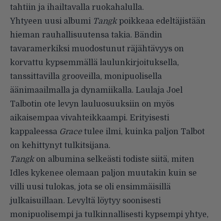
tahtiin ja ihailtavalla ruokahalulla.
Yhtyeen uusi albumi
Tangk
poikkeaa edeltäjistään
hieman rauhallisuutensa takia. Bändin
tavaramerkiksi muodostunut räjähtävyys on
korvattu kypsemmällä laulunkirjoituksella,
tanssittavilla grooveilla, monipuolisella
äänimaailmalla ja dynamiikalla. Laulaja Joel
Talbotin ote levyn lauluosuuksiin on myös
aikaisempaa vivahteikkaampi. Erityisesti
kappaleessa
Grace
tulee ilmi, kuinka paljon Talbot
on kehittynyt tulkitsijana.
Tangk
on albumina selkeästi todiste siitä, miten
Idles kykenee olemaan paljon muutakin kuin se
villi uusi tulokas, jota se oli ensimmäisillä
julkaisuillaan. Levyltä löytyy soonisesti
monipuolisempi ja tulkinnallisesti kypsempi yhtye,