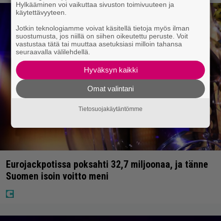
Hylkääminen voi vaikuttaa sivuston toimivuuteen ja
käytettävyyteen.
Jotkin teknologiamme voivat käsitellä tietoja myös ilman
suostumusta, jos niillä on siihen oikeutettu peruste. Voit
vastustaa tätä tai muuttaa asetuksiasi milloin tahansa
seuraavalla välilehdellä.
Hyväksyn kaikki
Omat valintani
Tietosuojakäytäntömme
Eurojackpotissa poksahti 32,7 miljoonaa, ja tänne
Suomen isoin voitto meni