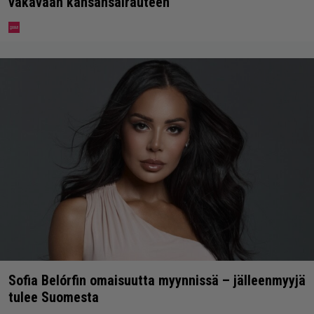
vakavaan kansansairauteen
Sofia Belórfin omaisuutta myynnissä – jälleenmyyjä
tulee Suomesta