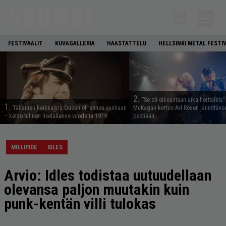
FESTIVAALIT
KUVAGALLERIA
HAASTATTELU
HELLSINKI METAL FESTI
2.
”Se oli oikeastaan aika herttaista”
1.
Tällainen keikkajyrä Queen oli ennen vanhaan
McKagan kertoo Axl Rosen jännittäne
– katso tulinen livetallenne vuodelta 1979
pestiään
MIELIPIDE
IDLES
Arvio: Idles todistaa uutuudellaan
olevansa paljon muutakin kuin
punk-kentän villi tulokas