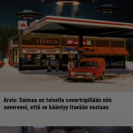
Arvio: Saimaa on toisella covertripillään niin
suvereeni, että se kääntyy itseään vastaan