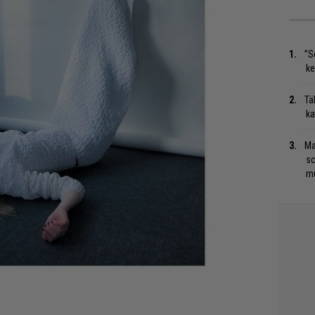
”S
ke
Tä
ka
Ma
so
mu