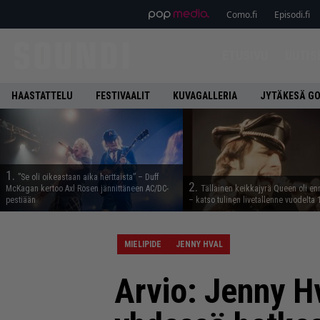
Como.fi
Episodi.fi
ETUSIVU
UUTIS
HAASTATTELU
FESTIVAALIT
KUVAGALLERIA
JYTÄKESÄ G
1.
”Se oli oikeastaan aika herttaista” – Duff
2.
McKagan kertoo Axl Rosen jännittäneen AC/DC-
Tällainen keikkajyrä Queen oli e
pestiään
– katso tulinen livetallenne vuodelta
MIELIPIDE
JENNY HVAL
Arvio: Jenny H