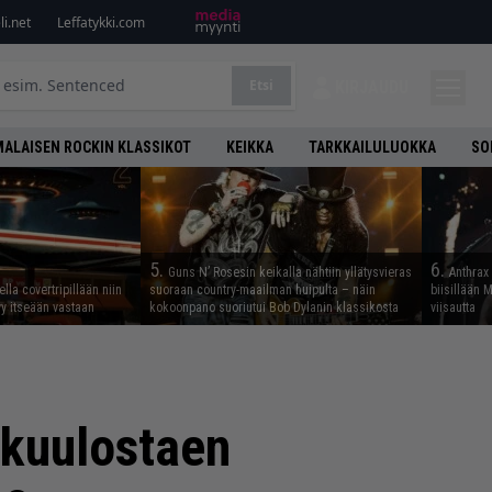
i.net
Leffatykki.com
Etsi
KIRJAUDU
ALAISEN ROCKIN KLASSIKOT
KEIKKA
TARKKAILULUOKKA
SO
5.
6.
Guns N’ Rosesin keikalla nähtiin yllätysvieras
Anthrax 
lla covertripillään niin
suoraan country-maailman huipulta – näin
biisillään 
yy itseään vastaan
kokoonpano suoriutui Bob Dylanin klassikosta
viisautta
 kuulostaen