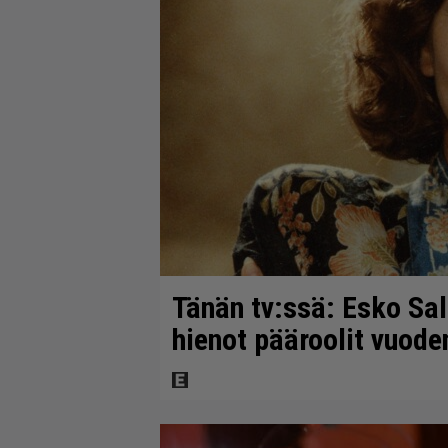
Tänän tv:ssä: Esko Sal
hienot pääroolit vuod