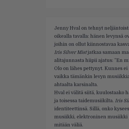
Jenny Hval on tehnyt neljäntois
oikealla tavalla: hänen levynsä o
joihin on ollut kiinnostavaa kasv
Iris Silver Mist
jatkaa samaan mal
alitajunnasta hiipii ajatus: ”En 
Olo on lähes pettynyt. Kunnes ei
vaikka tämänkin levyn musiikkia 
ahtaalta karsinalta.
Hval ei välitä siitä, kuulostaako
ja toisessa taidemusiikilta.
Iris S
identiteettinsä. Sillä, onko kysee
musiikki, elektroninen musiikki 
mitään väliä.