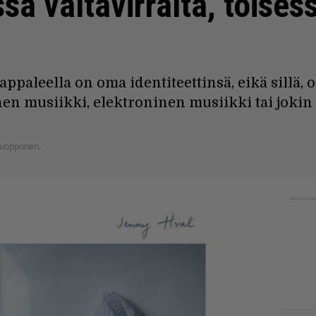
ä valtavirralta, toises
kap­paleella on oma identiteettinsä, eikä sillä,
inen musiikki, elektroninen musiikki tai joki
 Nuopponen.