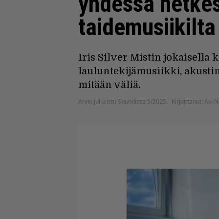
yhdessä hetkess
taidemusiikilta
Iris Silver Mistin jokaisella 
laulunte­kijämusiikki, akust
mitään väliä.
Arvio julkaistu Soundissa 5/2025.
Kirjoittanut: Aki