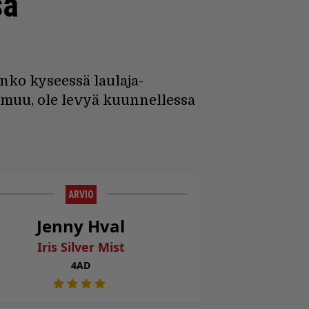
sa
 onko kyseessä laulaja-
n muu, ole levyä kuunnellessa
ARVIO
Jenny Hval
Iris Silver Mist
4AD