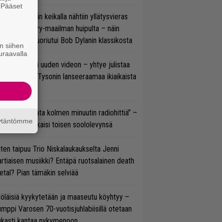
. Pääset
e
ns N’ Rosesin keikalla nähtiin yllätysvieras
oraan country-maailman huipulta – näin
koonpano suoriutui Bob Dylanin klassikosta
n siihen
uraavalla
thrax julkaisi uuden videon – yhtye julistaa
isillään Mike Tysonin lanseeraamaa ikiaikaista
isautta
ässä ei jahdata kolmen minuutin radiohittiä” –
äytäntömme
W. Yrjänä julkaisi toisen soololevynsä
ten taipuu Trio Niskalaukaukselta Jenni
rtiaisen musiikki? Entäpä ruotsalainen death
tal? Pian tämäkin selviää
öläisiä kyykytetään ja maaseutu köyhtyy –
mppi Varosen 70-vuotisjuhlabiisillä otetaan
ukasti kantaa nykymenoon