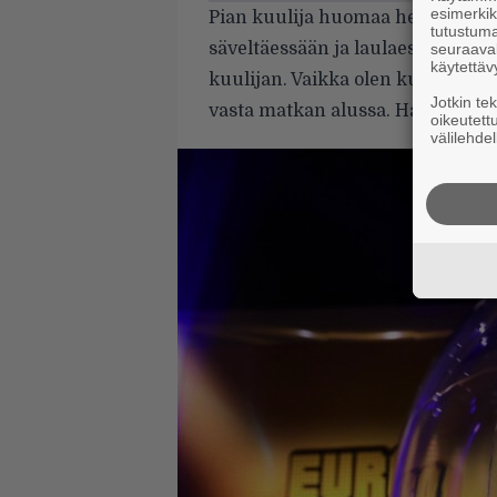
esimerkiks
Pian kuulija huomaa heittäytyne
tutustuma
säveltäessään ja laulaessaan. Kys
seuraaval
käytettäv
kuulijan. Vaikka olen kuunnellu
Jotkin te
vasta matkan alussa. Haluan ottaa
oikeutett
välilehdel