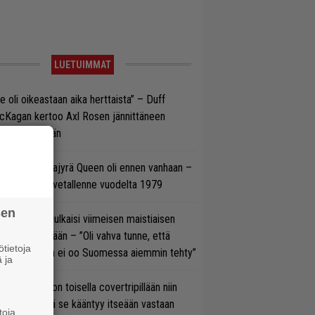
LUETUIMMAT
e oli oikeastaan aika herttaista” – Duff
cKagan kertoo Axl Rosen jännittäneen
C/DC-pestiään
llainen keikkajyrä Queen oli ennen vanhaan –
tso tulinen livetallenne vuodelta 1979
sen
rko Annala julkaisi viimeisen maistiaisen
olodebyytiltään – ”Oli vahva tunne, että
tietoja
llaista musaa ei oo Suomessa aiemmin tehty”
 ja
vio: Saimaa on toisella covertripillään niin
vereeni, että se kääntyy itseään vastaan
toja