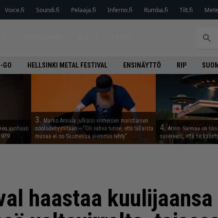
Voice.fi
Soundi.fi
Pelaaja.fi
Inferno.fi
Rumba.fi
Tilt.fi
Metel
ET
LEVYARVIOT
JUTUT
LEHTI
O-GO
HELLSINKI METAL FESTIVAL
ENSINÄYTTÖ
RIP
SUOM
3.
Marko Annala julkaisi viimeisen maistiaisen
4.
nnen vanhaan
soolodebyytiltään – ”Oli vahva tunne, että tällaista
Arvio: Saimaa on toise
 1979
musaa ei oo Suomessa aiemmin tehty”
suvereeni, että se käänt
val haastaa kuulijaansa