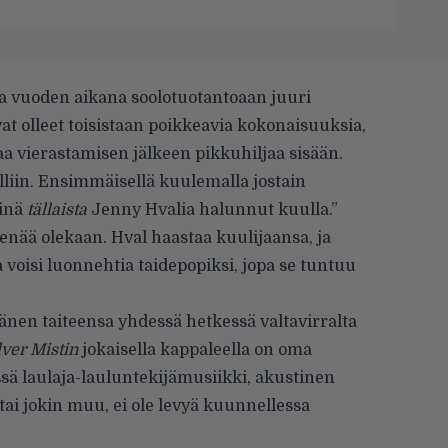
ta vuoden aikana soolotuotantoaan juuri
vat olleet toisistaan poikkeavia kokonaisuuksia,
aa vierastamisen jälkeen pikkuhiljaa sisään.
liin. Ensimmäisellä kuulemalla jos­tain
minä
tällaista
Jenny Hvalia halunnut kuulla.”
 enää olekaan. Hval haastaa kuulijaansa, ja
voisi luonnehtia taide­popiksi, jopa se tuntuu
 hänen taiteensa yhdessä hetkessä valtavirralta
ilver Mistin
jokaisella kap­paleella on oma
ssä laulaja-laulunte­kijämusiikki, akustinen
tai jokin muu, ei ole levyä kuunnellessa