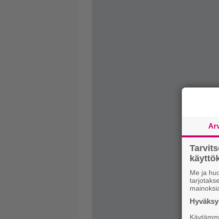
Ar
Tarvit
käytt
Me ja huo
tarjotak
mainoksi
Hyväksym
Käytämme 