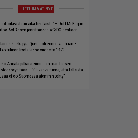
LUETUIMMAT NYT
e oli oikeastaan aika herttaista” – Duff McKagan
rtoo Axl Rosen jännittäneen AC/DC-pestiään
llainen keikkajyrä Queen oli ennen vanhaan –
tso tulinen livetallenne vuodelta 1979
rko Annala julkaisi viimeisen maistiaisen
olodebyytiltään – ”Oli vahva tunne, että tällaista
saa ei oo Suomessa aiemmin tehty”