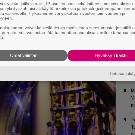
i sivuista, joilla vierailit, IP-osoitteestasi sekä laitteesi ominaisuuksista
ensä musiikkiin samoin mitoin kuin Hval
an yksityiskohtaisesti käyttötarkoituksiin ja teknologiakumppaneihimm
Gu
e on läsnäolosta. Sekä musiikin­tekijän että
la välilehdellä. Hylkääminen voi vaikuttaa sivuston toimivuuteen ja
su
yyteen.
t
Iris Silver Mistin
kymmen­kunta kertaa, olen
ko
knologiamme voivat käsitellä tietoja myös ilman suostumusta, jos niillä o
 selvää, mihin se johtaa.
u peruste. Voit vastustaa tätä tai muuttaa asetuksiasi milloin tahansa se
lä.
An
bi
vi
Omat valintani
Hyväksyn kaikki
”T
Tietosuojak
A.
Mi
Va
me
Ty
Tu
ti