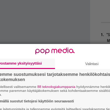
”S
M
A
Tä
vostamme yksityisyyttäsi
Valintasi
ka
semme suostumuksesi tarjotaksemme henkilökohtai
Ma
ökokemuksen
so
lellisesti valitsemamme
88 teknologiakumppania
hyödynnämme henkilö
tä
semme paremman käyttäjäkokemuksen sekä kohdentaaksemme sisältöä
a.
Ar
ällä suostut tietojesi käyttöön seuraavasti
su
laitetunnisteita ja tallennamme evästeitä laitteellesi saadaksemme tie