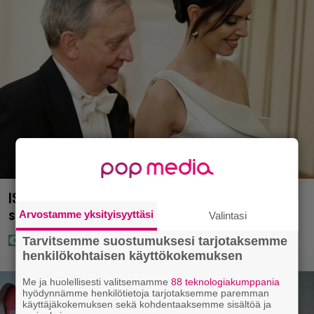
IS: Hjalliksen ja Jasminen häissä suomalainen
supertähti
Arvostamme yksityisyyttäsi
Valintasi
Tarvitsemme suostumuksesi tarjotaksemme
henkilökohtaisen käyttökokemuksen
Me ja huolellisesti valitsemamme
88 teknologiakumppania
hyödynnämme henkilötietoja tarjotaksemme paremman
käyttäjäkokemuksen sekä kohdentaaksemme sisältöä ja