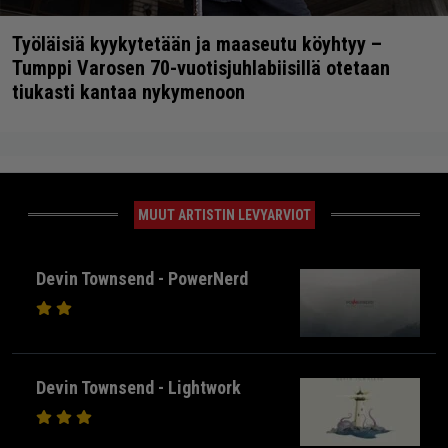
Työläisiä kyykytetään ja maaseutu köyhtyy –
Tumppi Varosen 70-vuotisjuhlabiisillä otetaan
tiukasti kantaa nykymenoon
MUUT ARTISTIN LEVYARVIOT
Devin Townsend - PowerNerd
Devin Townsend - Lightwork