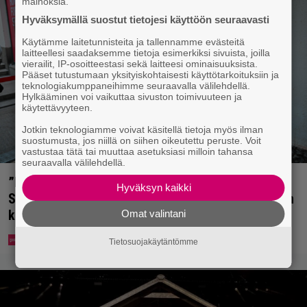
mainoksia.
Hyväksymällä suostut tietojesi käyttöön seuraavasti
Käytämme laitetunnisteita ja tallennamme evästeitä
laitteellesi saadaksemme tietoja esimerkiksi sivuista, joilla
vierailit, IP-osoitteestasi sekä laitteesi ominaisuuksista.
Pääset tutustumaan yksityiskohtaisesti käyttötarkoituksiin ja
teknologiakumppaneihimme seuraavalla välilehdellä.
Hylkääminen voi vaikuttaa sivuston toimivuuteen ja
käytettävyyteen.
Jotkin teknologiamme voivat käsitellä tietoja myös ilman
suostumusta, jos niillä on siihen oikeutettu peruste. Voit
vastustaa tätä tai muuttaa asetuksiasi milloin tahansa
seuraavalla välilehdellä.
”Mitä isompi vehje, sen paremmin kulkee” –
Hyväksyn kaikki
Susanna Penttilä suuntasi Bangbussinsa Helsingin
keskustaan
Omat valintani
Tietosuojakäytäntömme