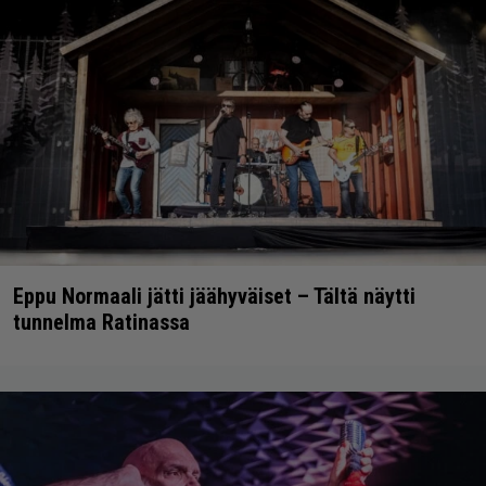
Eppu Normaali jätti jäähyväiset – Tältä näytti
tunnelma Ratinassa