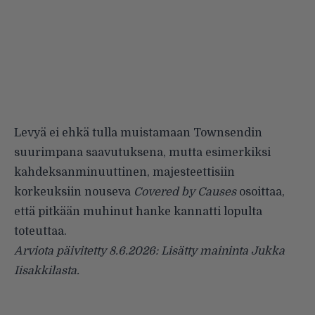
Levyä ei ehkä tulla muistamaan Townsendin
suurimpana saavu­tuksena, mutta esimerkiksi
kahdeksanminuuttinen, majesteettisiin
korkeuksiin nouseva
Covered by Causes
osoittaa,
että pitkään muhi­nut hanke kannatti lopulta
toteuttaa.
Arviota päivitetty 8.6.2026: Lisätty maininta Jukka
Iisakkilasta.