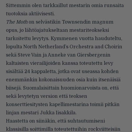
Sittemmin olen tarkkaillut mestarin omia runsaita
tuotoksia aktiivisesti.
The Moth
on selvästikin Townsendin magnum
opus, jo lähtö­ajatukseltaan mestariteokseksi
tarkoitettu levytys. Kymmenen vuotta hauduteltu,
lopulta North Netherland’s Orchestra and Choirin
sekä Steve Vain ja Anneke van Giersbergenin
kaltaisten vierailijoiden kanssa toteutettu levy
sisältää 24 kappaletta, jotka ovat useassa kohden
enemmänkin kokonaisuuden osia kuin itse­näisiä
biisejä. Suomalaisittain huomionarvoista on, että
sekä levytetyn version että teoksen
konserttiesitysten kapellimestarina toimii pitkän
linjan mestari Jukka Iisakkila.
Haastetta on siinäkin, että suhtautumiseni
klassisilla soittimilla toteutettuihin rockviitteisiin