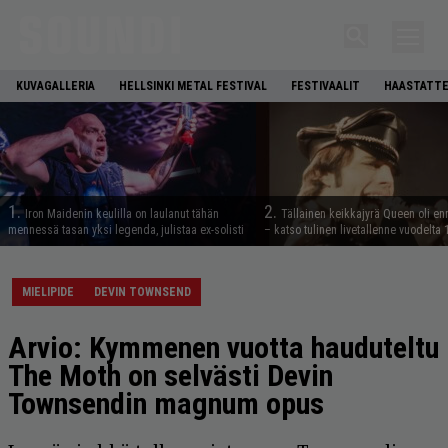
KUVAGALLERIA
HELLSINKI METAL FESTIVAL
FESTIVAALIT
HAASTATTE
1.
2.
Iron Maidenin keulilla on laulanut tähän
Tällainen keikkajyrä Queen oli e
mennessä tasan yksi legenda, julistaa ex-solisti
– katso tulinen livetallenne vuodelta
MIELIPIDE
DEVIN TOWNSEND
Arvio: Kymmenen vuotta hauduteltu
The Moth on selvästi Devin
Townsendin magnum opus