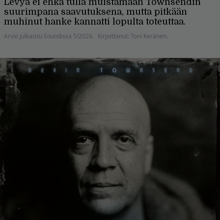
Levyä ei ehkä tulla muistamaan Townsendin
suurimpana saavu­tuksena, mutta pitkään
muhi­nut hanke kannatti lopulta toteuttaa.
Arvio julkaistu Soundissa 5/2026.
Kirjoittanut: Toni Keränen.