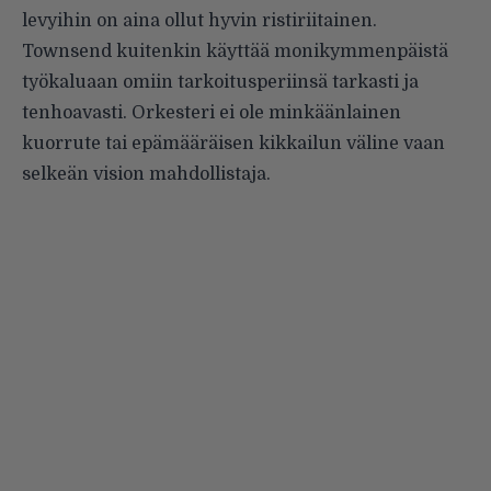
levyihin on aina ollut hyvin ristiriitai­nen.
Townsend kuitenkin käyttää monikymmenpäistä
työkaluaan omiin tarkoitusperiinsä tarkasti ja
tenhoavasti. Orkesteri ei ole min­käänlainen
kuorrute tai epämääräisen kikkailun väline vaan
selkeän vision mahdollistaja.