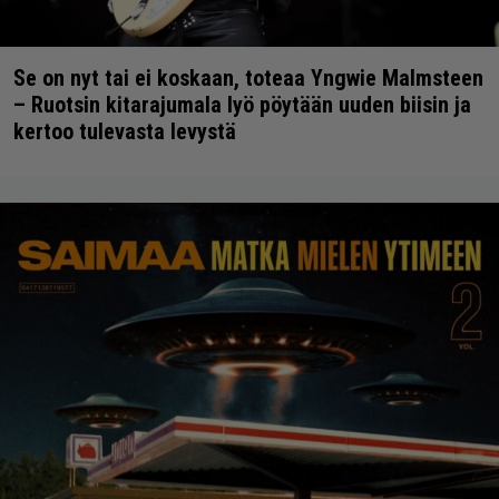
Se on nyt tai ei koskaan, toteaa Yngwie Malmsteen
– Ruotsin kitarajumala lyö pöytään uuden biisin ja
kertoo tulevasta levystä