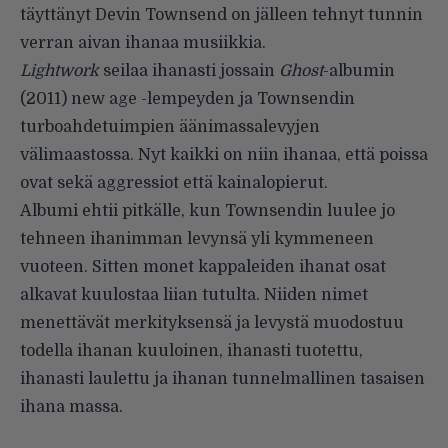
täyttänyt Devin Townsend on jälleen tehnyt tunnin
verran aivan ihanaa musiikkia.
Lightwork
seilaa ihanasti jossain
Ghost
-albumin
(2011) new age -lempeyden ja Townsendin
turboahdetuimpien äänimassalevyjen
välimaastossa. Nyt kaikki on niin ihanaa, että poissa
ovat sekä aggressiot että kainalopierut.
Albumi ehtii pitkälle, kun Townsendin luulee jo
tehneen ihanimman levynsä yli kymmeneen
vuoteen. Sitten monet kappaleiden ihanat osat
alkavat kuulostaa liian tutulta. Niiden nimet
menettävät merkityksensä ja levystä muodostuu
todella ihanan kuuloinen, ihanasti tuotettu,
ihanasti laulettu ja ihanan tunnelmallinen tasaisen
ihana massa.