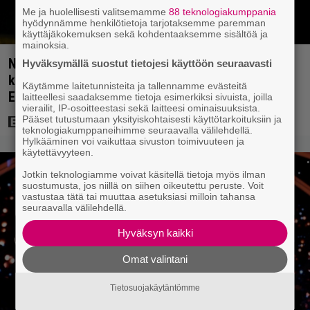
Me ja huolellisesti valitsemamme
88 teknologiakumppania
hyödynnämme henkilötietoja tarjotaksemme paremman
käyttäjäkokemuksen sekä kohdentaaksemme sisältöä ja
mainoksia.
Netflixissä on nyt upea sarja keskiajan
Hyväksymällä suostut tietojesi käyttöön seuraavasti
kuninkaallisten aikakaudelta – keskiössä julma
Käytämme laitetunnisteita ja tallennamme evästeitä
Englannin hallitsija Henrik VIII
laitteellesi saadaksemme tietoja esimerkiksi sivuista, joilla
vierailit, IP-osoitteestasi sekä laitteesi ominaisuuksista.
Pääset tutustumaan yksityiskohtaisesti käyttötarkoituksiin ja
teknologiakumppaneihimme seuraavalla välilehdellä.
Hylkääminen voi vaikuttaa sivuston toimivuuteen ja
käytettävyyteen.
Jotkin teknologiamme voivat käsitellä tietoja myös ilman
suostumusta, jos niillä on siihen oikeutettu peruste. Voit
vastustaa tätä tai muuttaa asetuksiasi milloin tahansa
seuraavalla välilehdellä.
Hyväksyn kaikki
Omat valintani
Tietosuojakäytäntömme