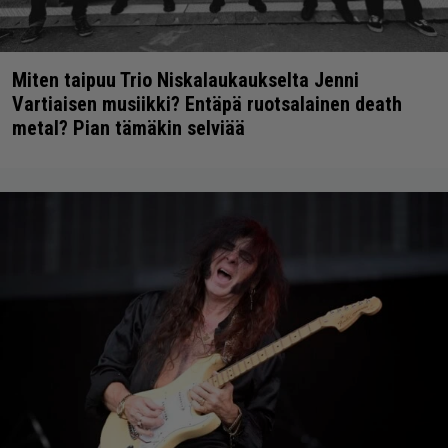
Miten taipuu Trio Niskalaukaukselta Jenni
Vartiaisen musiikki? Entäpä ruotsalainen death
metal? Pian tämäkin selviää