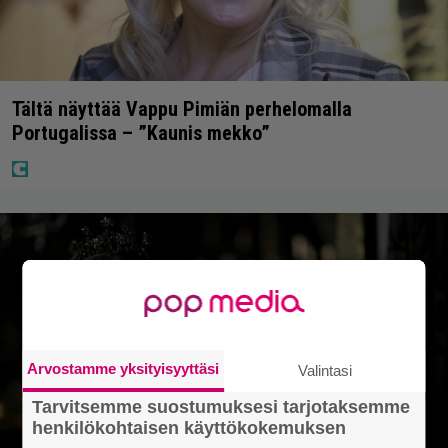
Tältä näyttää Vappu Pimiän perhelomalla
Portugalissa – ”Kaunis mekko”
Arvostamme yksityisyyttäsi
Valintasi
Tarvitsemme suostumuksesi tarjotaksemme
henkilökohtaisen käyttökokemuksen