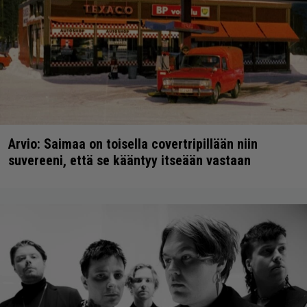
Arvio: Saimaa on toisella covertripillään niin
suvereeni, että se kääntyy itseään vastaan