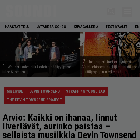
HAASTATTELU
JYTÄKESÄ GO-GO
KUVAGALLERIA
FESTIVAALIT
EN
2.
Uusi superbändi on syntynyt –
1.
Weezer-fanien pitkä odotus päättyy: yhtye
Vaihtoehtorockin tekijämiehistä koos
tulee Suomeen
esittäytyy ep:n merkeissä
MIELIPIDE
DEVIN TOWNSEND
STRAPPING YOUNG LAD
THE DEVIN TOWNSEND PROJECT
Arvio: Kaikki on ihanaa, linnut
livertävät, aurinko paistaa –
sellaista musiikkia Devin Townsend