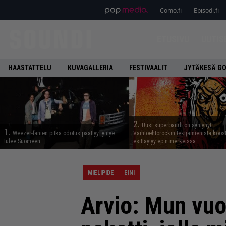
Como.fi
Episodi.fi
ETUSIVU
UUTIS
HAASTATTELU
KUVAGALLERIA
FESTIVAALIT
JYTÄKESÄ G
2.
Uusi superbändi on syntynyt –
1.
Weezer-fanien pitkä odotus päättyy: yhtye
Vaihtoehtorockin tekijämiehistä koos
tulee Suomeen
esittäytyy ep:n merkeissä
MIELIPIDE
EINI
Arvio: Mun vuos