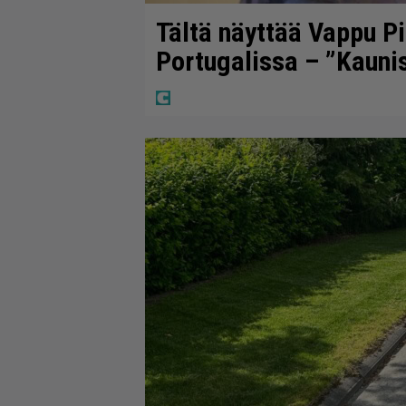
Tältä näyttää Vappu P
Portugalissa – ”Kauni