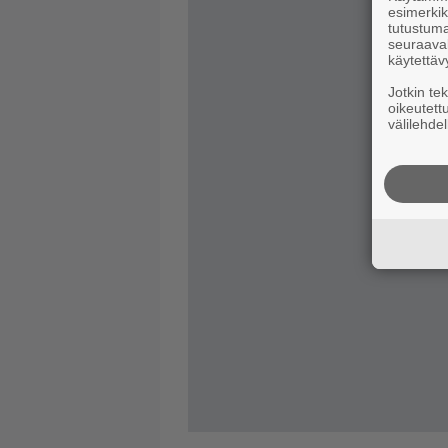
esimerkiks
tutustuma
seuraaval
käytettäv
Jotkin te
oikeutett
välilehdel