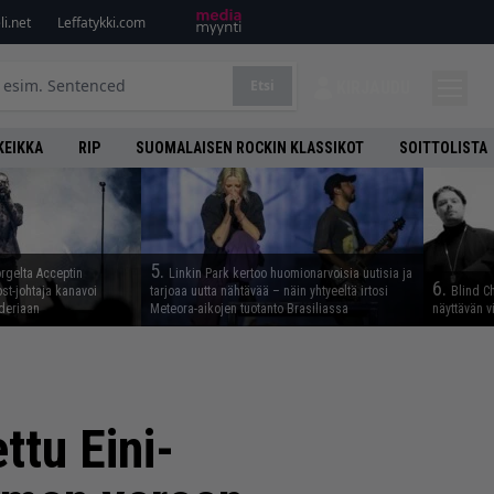
i.net
Leffatykki.com
Etsi
KIRJAUDU
KEIKKA
RIP
SUOMALAISEN ROCKIN KLASSIKOT
SOITTOLISTA
5.
rgelta Acceptin
Linkin Park kertoo huomionarvoisia uutisia ja
6.
st-johtaja kanavoi
tarjoaa uutta nähtävää – näin yhtyeeltä irtosi
Blind Ch
deriaan
Meteora-aikojen tuotanto Brasiliassa
näyttävän v
ttu Eini-