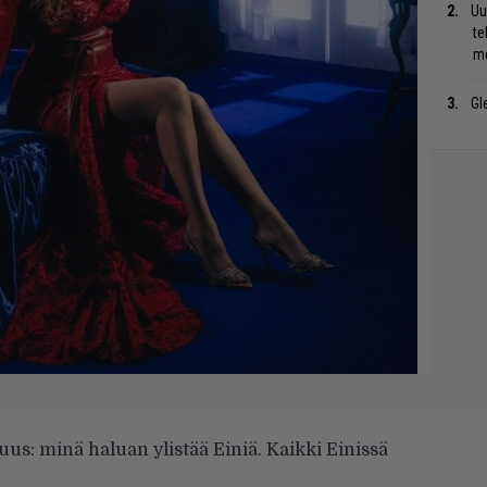
Uu
te
me
Gl
tuus: minä haluan ylistää Einiä. Kaikki Einissä