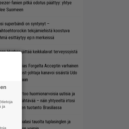
ezer-fanien pitkä odotus päättyy: yhtye
ulee Suomeen
si superbändi on syntynyt –
ihtoehtorockin tekijämiehistä koostuva
hmä esittäytyy ep:n merkeissä
enn Hughes jättää keikkalavat terveyssyistä
in sujuu Tobias Forgelta Acceptin varhainen
otanto – Ghost-johtaja kanavoi sisäistä Udo
rkschneideriaan
sen
nkin Park kertoo huomionarvoisia uutisia ja
rjoaa uutta nähtävää – näin yhtyeeltä irtosi
tietoja
 ja
teora-aikojen tuotanto Brasiliassa
ind Channel palasi tauolta tuplasinglen ja
toja
yttävän videon voimin