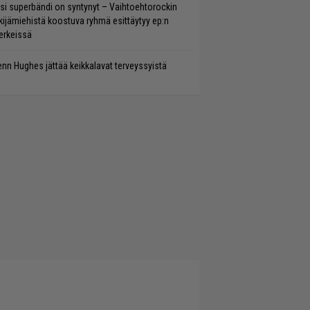
si superbändi on syntynyt – Vaihtoehtorockin
kijämiehistä koostuva ryhmä esittäytyy ep:n
rkeissä
enn Hughes jättää keikkalavat terveyssyistä