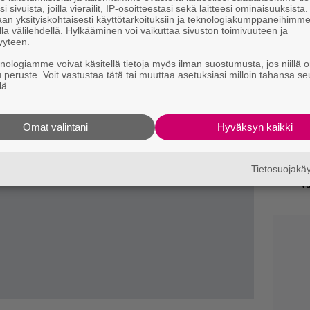
i sivuista, joilla vierailit, IP-osoitteestasi sekä laitteesi ominaisuuksista
an yksityiskohtaisesti käyttötarkoituksiin ja teknologiakumppaneihimm
la välilehdellä. Hylkääminen voi vaikuttaa sivuston toimivuuteen ja
”U
yyteen.
s
knologiamme voivat käsitellä tietoja myös ilman suostumusta, jos niillä o
ki
u peruste. Voit vastustaa tätä tai muuttaa asetuksiasi milloin tahansa se
lä.
Bl
ja
Omat valintani
Hyväksyn kaikki
Mi
Jo
Tietosuojak
va