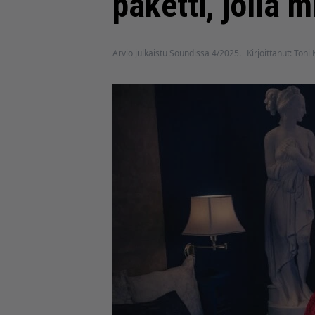
paketti, jolla 
Arvio julkaistu Soundissa 4/2025.
Kirjoittanut: Toni