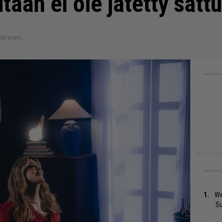
mitään ei ole jätetty sa
 Keränen.
We
S