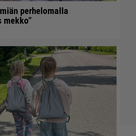
imiän perhelomalla
s mekko”