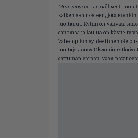
Mun vuosi
on täsmällisesti tuote
kaiken sen nosteen, jota etenkin 
tuottanut. Rytmi on vahvaa, san
sanomaa ja laulua on käsitelty va
Vähempikin synteettinen ote olisi 
tuottaja Jonas Olssonin ratkaisut
sattuman varaan, vaan napit ov