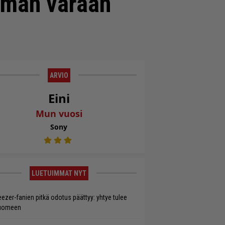
ttuman varaan
ARVIO
Eini
Mun vuosi
Sony
LUETUIMMAT NYT
ezer-fanien pitkä odotus päättyy: yhtye tulee
uomeen