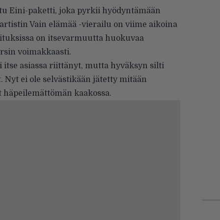
ttu Eini-paketti, joka pyrkii hyödyntämään
artistin Vain elämää -vierailu on viime aikoina
oituksissa on itsevarmuutta huokuvaa
rsin voi­makkaasti.
itse asiassa riittänyt, mutta hy­väksyn silti
. Nyt ei ole selvästikään jätetty mitään
at häpeilemättömän kaakossa.