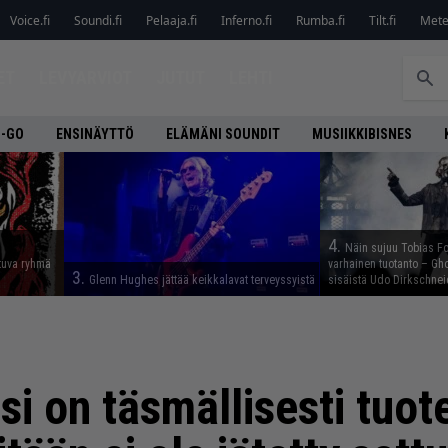
Voice.fi
Soundi.fi
Pelaaja.fi
Inferno.fi
Rumba.fi
Tilt.fi
Metel
ET
LEVYARVIOT
JUTUT
LEHTI
O-GO
ENSINÄYTTÖ
ELÄMÄNI SOUNDIT
MUSIIKKIBISNES
4.
Näin sujuu Tobias Fo
tuva ryhmä
varhainen tuotanto – Gho
3.
Glenn Hughes jättää keikkalavat terveyssyistä
sisäistä Udo Dirkschnei
i on täsmällisesti tuote