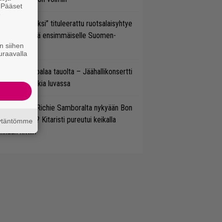
. Pääset
e
udeksi Kentiksi” tituleerattu ruotsalaisyhtye
aapuu syksyllä ensimmäiselle Suomen-
n siihen
ertueelleen
uraavalla
ind Channel palaa tauolta – Jäähallikonsertti
 uutta musiikkia luvassa
ten sujuvat Richie Samboralta nykyään Bon
vi -hommat? Kitaristi pureutui keikalla
äytäntömme
nhaan hittiin