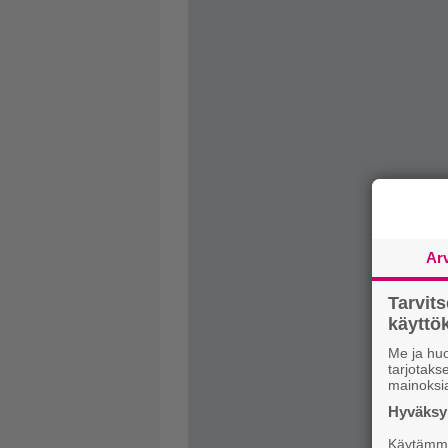
Ar
Tarvit
käytt
Me ja huo
tarjotak
mainoksi
Hyväksym
Käytämme 