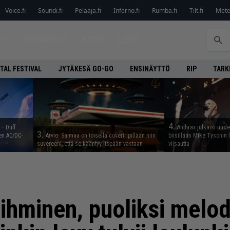
Voice.fi
Soundi.fi
Pelaaja.fi
Inferno.fi
Rumba.fi
Tilt.fi
Metel
ET
LEVYARVIOT
JUTUT
LEHTI
TAL FESTIVAL
JYTÄKESÄ GO-GO
ENSINÄYTTÖ
RIP
TARK
4.
 – Duff
Anthrax julkaisi uude
3.
en AC/DC-
Arvio: Saimaa on toisella covertripillään niin
biisillään Mike Tysonin
suvereeni, että se kääntyy itseään vastaan
viisautta
 ihminen, puoliksi melo