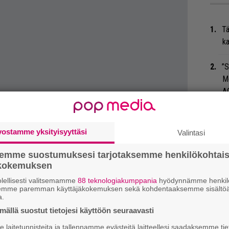
Tä
ka
”S
M
A
Ar
su
vostamme yksityisyyttäsi
Valintasi
Ty
semme suostumuksesi tarjotaksemme henkilökohtai
ökokemuksen
Tu
ti
lellisesti valitsemamme
88 teknologiakumppania
hyödynnämme henkilö
semme paremman käyttäjäkokemuksen sekä kohdentaaksemme sisältöä
a.
An
ällä suostut tietojesi käyttöön seuraavasti
bi
laitetunnisteita ja tallennamme evästeitä laitteellesi saadaksemme tie
vi