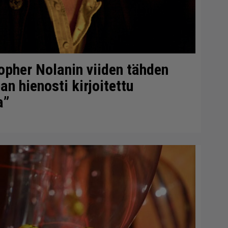
topher Nolanin viiden tähden
n hienosti kirjoitettu
a”