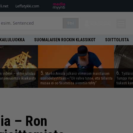
i.net
Leffatykki.com
Etsi
KIRJAUDU
KAILULUOKKA
SUOMALAISEN ROCKIN KLASSIKOT
SOITTOLISTA
5.
6.
n videon – yhtye julistaa
Marko Annala julkaisi viimeisen maistiaisen
Työläis
 lanseeraamaa ikiaikaista
soolodebyytiltään – ”Oli vahva tunne, että tällaista
Tumppi Varo
musaa ei oo Suomessa aiemmin tehty”
tiukasti k
dia – Ron