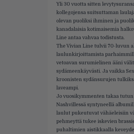
Yli 30 vuotta sitten levytysuran
kollegojensa suitsuttaman laulaj
olevan puoliksi ihminen ja puoli
kanadalaisia kotimaisemia halk
Line antaa vahvaa todistusta.
The Vivian Line tulvii 70-luvun 
laulunkirjoittamista parhaimmill
vetoavan surumielinen ääni välit
sydämeenkäyvästi. Ja vaikka Sex
kroonisten sydänsurujen tulkiksi
laveampi.
Jo vuosikymmenten takaa tutun 
Nashvillessä syntyneellä albumil
laulut pukeutuvat vähäeleisiin v
pehmeyttä tukee iskevien brass
puhaltimien aistikkaalla keveyde