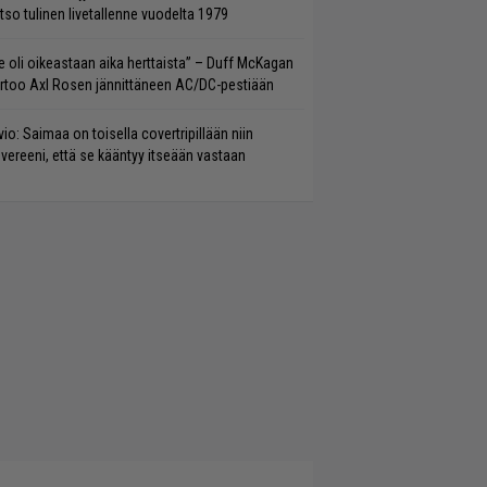
tso tulinen livetallenne vuodelta 1979
e oli oikeastaan aika herttaista” – Duff McKagan
rtoo Axl Rosen jännittäneen AC/DC-pestiään
vio: Saimaa on toisella covertripillään niin
vereeni, että se kääntyy itseään vastaan