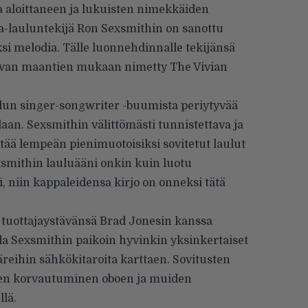
sa aloittaneen ja lukuisten nimekkäiden
a-lauluntekijä Ron Sexsmithin on sanottu
ksi melodia. Tälle luonnehdinnalle tekijänsä
ovan maantien mukaan nimetty The Vivian
alun singer-songwriter -buumista periytyvää
aan. Sexsmithin välittömästi tunnistettava ja
tää lempeän pienimuotoisiksi sovitetut laulut
smithin lauluääni onkin kuin luotu
, niin kappaleidensa kirjo on onneksi tätä
tuottajaystävänsä Brad Jonesin kanssa
la Sexsmithin paikoin hyvinkin yksinkertaiset
äreihin sähkökitaroita karttaen. Sovitusten
ien korvautuminen oboen ja muiden
llä.