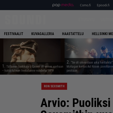
Como.fi
Episodi.fi
ETUSIVU
UUTIS
FESTIVAALIT
KUVAGALLERIA
HAASTATTELU
HELLSINKI ME
2.
”Se oli oikeastaan aika herttaista”
1.
Tällainen keikkajyrä Queen oli ennen vanhaan
McKagan kertoo Axl Rosen jännittäne
– katso tulinen livetallenne vuodelta 1979
pestiään
RON SEXSMITH
Arvio: Puoliksi