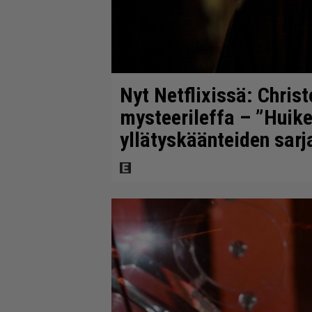
Nyt Netflixissä: Chris
mysteerileffa – ”Huikea
yllätyskäänteiden sarj