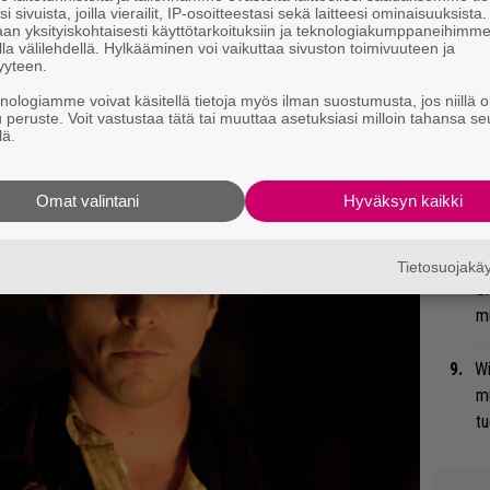
i sivuista, joilla vierailit, IP-osoitteestasi sekä laitteesi ominaisuuksista
ttäytymistä perusasioiden äärellä kuvastaa
an yksityiskohtaisesti käyttötarkoituksiin ja teknologiakumppaneihimm
 New huokuu samaa herkkyyttä kuin Don
la välilehdellä. Hylkääminen voi vaikuttaa sivuston toimivuuteen ja
Ma
yyteen.
so
 Vincent-klassikko.
knologiamme voivat käsitellä tietoja myös ilman suostumusta, jos niillä o
tä
u peruste. Voit vastustaa tätä tai muuttaa asetuksiasi milloin tahansa se
lä.
Gu
su
Omat valintani
Hyväksyn kaikki
ko
He
Tietosuojak
Bl
mu
Wi
m
tu