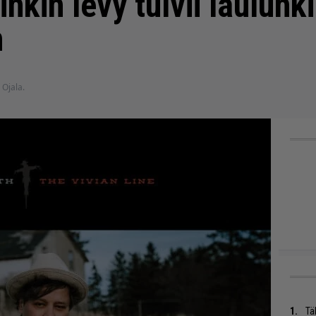
nkin levy tulvii laulunki
n
i Ojala.
Tä