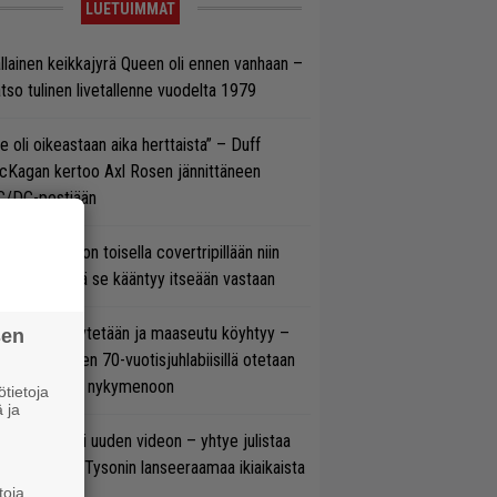
LUETUIMMAT
llainen keikkajyrä Queen oli ennen vanhaan –
tso tulinen livetallenne vuodelta 1979
e oli oikeastaan aika herttaista” – Duff
cKagan kertoo Axl Rosen jännittäneen
C/DC-pestiään
vio: Saimaa on toisella covertripillään niin
vereeni, että se kääntyy itseään vastaan
öläisiä kyykytetään ja maaseutu köyhtyy –
sen
mppi Varosen 70-vuotisjuhlabiisillä otetaan
ukasti kantaa nykymenoon
tietoja
 ja
thrax julkaisi uuden videon – yhtye julistaa
isillään Mike Tysonin lanseeraamaa ikiaikaista
toja
isautta