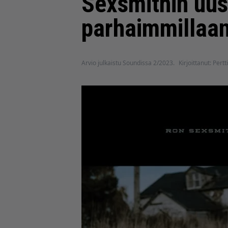
Sexsmithin uusi
parhaimmillaa
Arvio julkaistu Soundissa 2/2023.
Kirjoittanut: Pertt