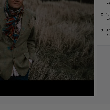
ka
”S
ke
Ar
su