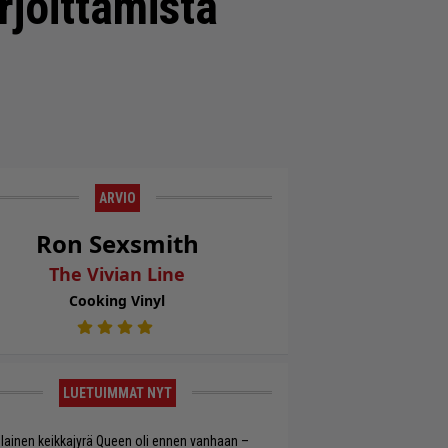
rjoittamista
ARVIO
Ron Sexsmith
The Vivian Line
Cooking Vinyl
LUETUIMMAT NYT
llainen keikkajyrä Queen oli ennen vanhaan –