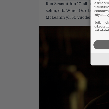
esimerkiks
Ron Sexsmithin 17. albumin pysy
tutustuma
sekin, että When Our Love Was
seuraaval
käytettäv
McLeanin yli 50 vuoden takainen
Jotkin te
oikeutett
välilehdel