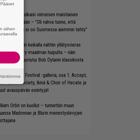
. Pääset
e
rko Annala julkaisi viimeisen maistiaisen
olodebyytiltään – ”Oli vahva tunne, että
n siihen
llaista musaa ei oo Suomessa aiemmin tehty”
uraavalla
ns N’ Rosesin keikalla nähtiin yllätysvieras
oraan country-maailman huipulta – näin
koonpano suoriutui Bob Dylanin klassikosta
llsinki Metal Festival -galleria, osa 1: Accept,
äytäntömme
ack Label Society, Ikinä & Choir of Hecate ja
ut avauspäivän esiintyjät
lliam Orbit on kuollut – tunnettiin muun
uassa Madonnan ja Blurin menestyslevyjen
ottajana