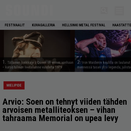
FESTIVAALIT
KUVAGALLERIA
HELLSINKI METAL FESTIVAL
HAASTATTE
1.
2.
Tällainen keikkajyrä Queen oli ennen vanhaan
Iron Maidenin keulilla on laulanut
– katso tulinen livetallenne vuodelta 1979
mennessä tasan yksi legenda, julistaa
MIELIPIDE
Arvio: Soen on tehnyt viiden tähden
arvoisen metalliteoksen – vihan
tahraama Memorial on upea levy