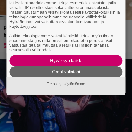
laitteellesi saadaksemme tietoja esimerkiksi sivuista, joilla
vierailit, IP-osoitteestasi sekä laitteesi ominaisuuksista.
Pääset tutustumaan yksityiskohtaisesti käyttötarkoituksiin ja
teknologiakumppaneihimme seuraavalla välilehdellä.
Hylkääminen voi vaikuttaa sivuston toimivuuteen ja
käytettävyyteen.
Pohjois-Korea neuvoo kansalaisiaan selviämään
helteistä syömällä viilentävää koiraa
Jotkin teknologiamme voivat käsitellä tietoja myös ilman
suostumusta, jos niillä on siihen oikeutettu peruste. Voit
vastustaa tätä tai muuttaa asetuksiasi milloin tahansa
seuraavalla välilehdellä.
Hyväksyn kaikki
Omat valintani
Tietosuojakäytäntömme