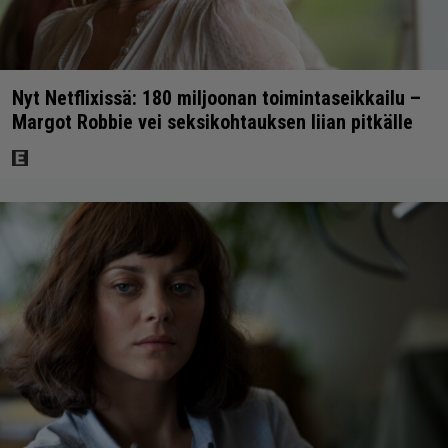
Nyt Netflixissä: 180 miljoonan toimintaseikkailu –
Margot Robbie vei seksikohtauksen liian pitkälle