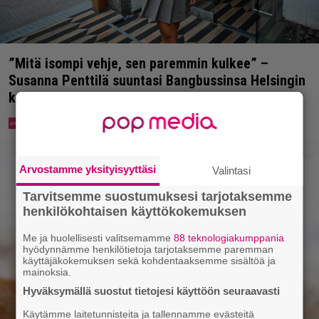
”Mitä isompi vehje, sen paremmin kulkee” –
Susanna Penttilä suuntasi Bangbussinsa Helsingin
keskustaan
Arvostamme yksityisyyttäsi
Valintasi
Tarvitsemme suostumuksesi tarjotaksemme
henkilökohtaisen käyttökokemuksen
Me ja huolellisesti valitsemamme
88 teknologiakumppania
hyödynnämme henkilötietoja tarjotaksemme paremman
käyttäjäkokemuksen sekä kohdentaaksemme sisältöä ja
mainoksia.
Hyväksymällä suostut tietojesi käyttöön seuraavasti
Käytämme laitetunnisteita ja tallennamme evästeitä