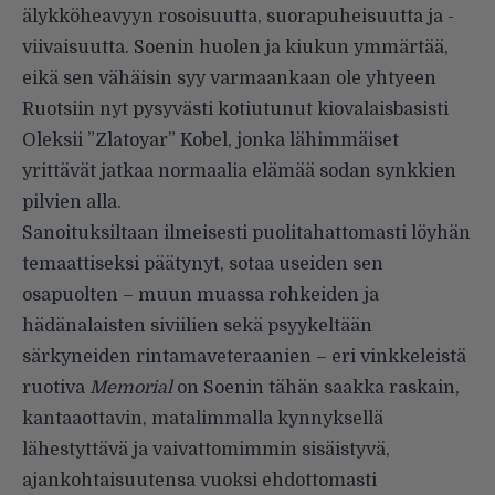
älykköheavyyn rosoisuutta, suorapuheisuutta ja -
viivaisuutta. Soenin huolen ja kiukun ymmärtää,
eikä sen vähäisin syy varmaankaan ole yhtyeen
Ruotsiin nyt pysyvästi kotiutunut kiovalaisbasisti
Oleksii ”Zlatoyar” Kobel, jonka lähimmäiset
yrittävät jatkaa normaalia elämää sodan synkkien
pilvien alla.
Sanoituksiltaan ilmeisesti puolitahattomasti löyhän
temaattiseksi päätynyt, sotaa useiden sen
osapuolten – muun muassa rohkeiden ja
hädänalaisten siviilien sekä psyykeltään
särkyneiden rintamaveteraanien – eri vinkkeleistä
ruotiva
Memorial
on Soenin tähän saakka raskain,
kantaaottavin, matalimmalla kynnyksellä
lähestyttävä ja vaivattomimmin sisäistyvä,
ajankohtaisuutensa vuoksi ehdottomasti