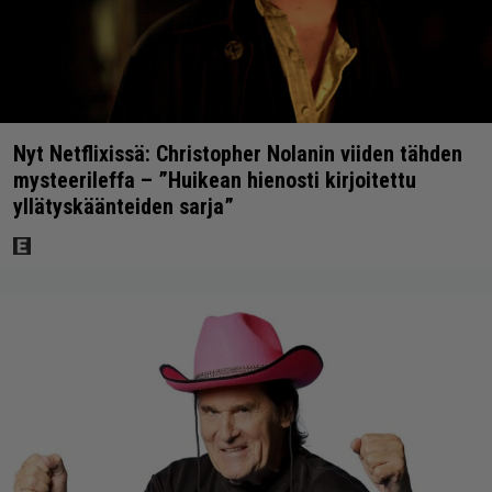
Nyt Netflixissä: Christopher Nolanin viiden tähden
mysteerileffa – ”Huikean hienosti kirjoitettu
yllätyskäänteiden sarja”