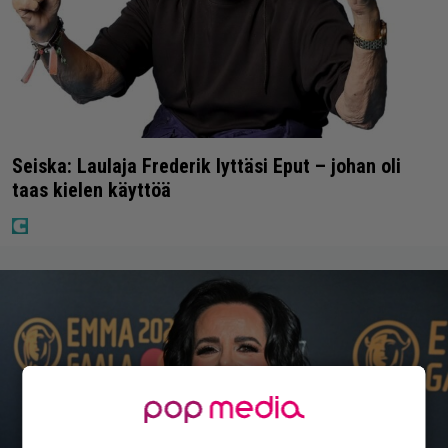
Seiska: Laulaja Frederik lyttäsi Eput – johan oli
taas kielen käyttöä