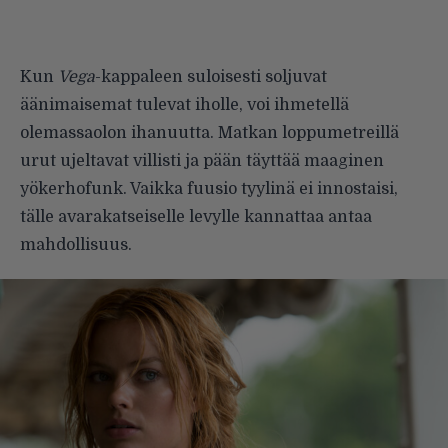
Kun
Vega
-kappaleen suloises­ti soljuvat
äänimaisemat tulevat iholle, voi ihmetellä
olemassaolon ihanuutta. Matkan loppumetreillä
urut ujeltavat villisti ja pään täyt­tää maaginen
yökerhofunk. Vaikka fuusio tyylinä ei innostaisi,
tälle avarakatseiselle levylle kannattaa antaa
mahdollisuus.