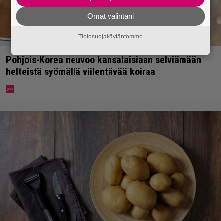
Omat valintani
Tietosuojakäytäntömme
Pohjois-Korea neuvoo kansalaisiaan selviämään
helteistä syömällä viilentävää koiraa