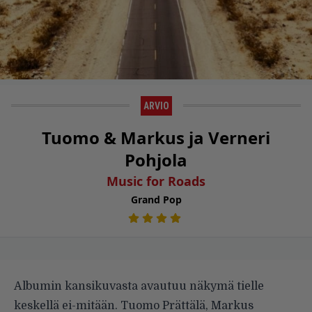
ARVIO
Tuomo & Markus ja Verneri
Pohjola
Music for Roads
Grand Pop
Albumin kansikuvas­ta avautuu näkymä tielle
keskellä ei-mitään. Tuomo Prättälä, Markus