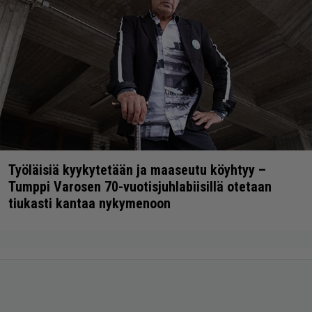
Työläisiä kyykytetään ja maaseutu köyhtyy –
Tumppi Varosen 70-vuotisjuhlabiisillä otetaan
tiukasti kantaa nykymenoon