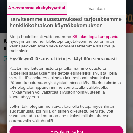
Arvostamme yksityisyyttäsi
Valintasi
Tarvitsemme suostumuksesi tarjotaksemme
henkilökohtaisen käyttökokemuksen
Me ja huolellisesti valitsemamme
88 teknologiakumppania
Kaija Koolta ikävä ilmoitus – Juha Tapio kiirehti
hyödynnämme henkilötietoja tarjotaksemme paremman
käyttäjäkokemuksen sekä kohdentaaksemme sisältöä ja
apuun
mainoksia.
Hyväksymällä suostut tietojesi käyttöön seuraavasti
Käytämme laitetunnisteita ja tallennamme evästeitä
laitteellesi saadaksemme tietoja esimerkiksi sivuista, joilla
vierailit, IP-osoitteestasi sekä laitteesi ominaisuuksista.
Pääset tutustumaan yksityiskohtaisesti käyttötarkoituksiin ja
teknologiakumppaneihimme seuraavalla välilehdellä.
Hylkääminen voi vaikuttaa sivuston toimivuuteen ja
käytettävyyteen.
Jotkin teknologiamme voivat käsitellä tietoja myös ilman
suostumusta, jos niillä on siihen oikeutettu peruste. Voit
vastustaa tätä tai muuttaa asetuksiasi milloin tahansa
seuraavalla välilehdellä.
Hyväksyn kaikki