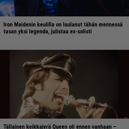
Iron Maidenin keulilla on laulanut tähän mennessä
tasan yksi legenda, julistaa ex-solisti
Tällainen keikkajyrä Queen oli ennen vanhaan –