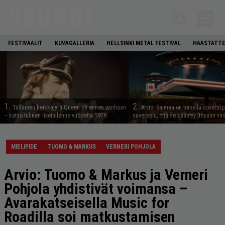
FESTIVAALIT
KUVAGALLERIA
HELLSINKI METAL FESTIVAL
HAASTATTE
1.
2.
Tällainen keikkajyrä Queen oli ennen vanhaan
Arvio: Saimaa on toisella covertrip
– katso tulinen livetallenne vuodelta 1979
suvereeni, että se kääntyy itseään va
MIELIPIDE
TUOMO & MARKUS
VERNERI POHJOLA
Arvio: Tuomo & Markus ja Verneri
Pohjola yhdistivät voimansa –
Avarakatseisella Music for
Roadilla soi matkustamisen