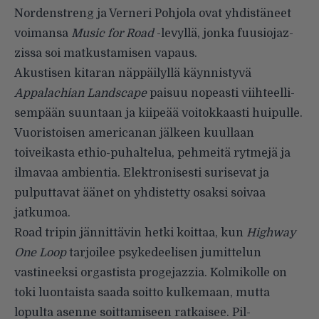
Nordenstreng ja Verneri Pohjola ovat yhdistäneet
voimansa
Music for Road
-levyllä, jonka fuusiojaz­
zissa soi matkustamisen vapaus.
Akustisen kitaran näppäilyllä käynnistyvä
Appalachian Landsca­pe
paisuu nopeasti viihteelli­
sempään suuntaan ja kiipeää voitokkaasti huipulle.
Vuoristoi­sen americanan jälkeen kuullaan
toiveikasta ethio-puhaltelua, pehmeitä rytmejä ja
ilmavaa ambientia. Elektronisesti surisevat ja
pulput­tavat äänet on yhdistetty osaksi soivaa
jatkumoa.
Road tripin jännittävin hetki koittaa, kun
Highway
One Loop
tarjoilee psykedeelisen jumittelun
vastineeksi orgastista progejazzia. Kolmikolle on
toki luontaista saada soitto kulkemaan, mutta
lopulta asenne soittamiseen ratkaisee. Pil­