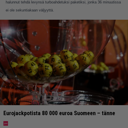
halunnut tehdä levynsä turboahdetuksi paketiksi, jonka 36 minuutissa
ei ole sekuntiakaan väljyyttä.
Eurojackpotista 80 000 euroa Suomeen – tänne