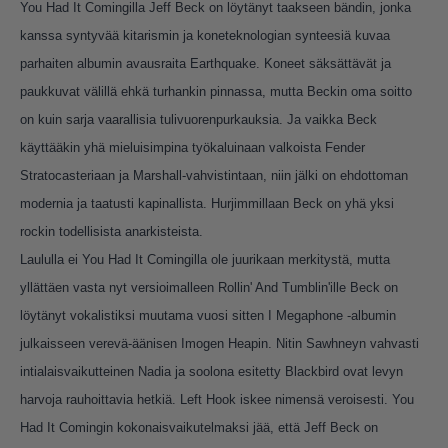
You Had It Comingilla Jeff Beck on löytänyt taakseen bändin, jonka
kanssa syntyvää kitarismin ja koneteknologian synteesiä kuvaa
parhaiten albumin avausraita Earthquake. Koneet säksättävät ja
paukkuvat välillä ehkä turhankin pinnassa, mutta Beckin oma soitto
on kuin sarja vaarallisia tulivuorenpurkauksia. Ja vaikka Beck
käyttääkin yhä mieluisimpina työkaluinaan valkoista Fender
Stratocasteriaan ja Marshall-vahvistintaan, niin jälki on ehdottoman
modernia ja taatusti kapinallista. Hurjimmillaan Beck on yhä yksi
rockin todellisista anarkisteista.
Laululla ei You Had It Comingilla ole juurikaan merkitystä, mutta
yllättäen vasta nyt versioimalleen Rollin' And Tumblin'ille Beck on
löytänyt vokalistiksi muutama vuosi sitten I Megaphone -albumin
julkaisseen verevä-äänisen Imogen Heapin. Nitin Sawhneyn vahvasti
intialaisvaikutteinen Nadia ja soolona esitetty Blackbird ovat levyn
harvoja rauhoittavia hetkiä. Left Hook iskee nimensä veroisesti. You
Had It Comingin kokonaisvaikutelmaksi jää, että Jeff Beck on