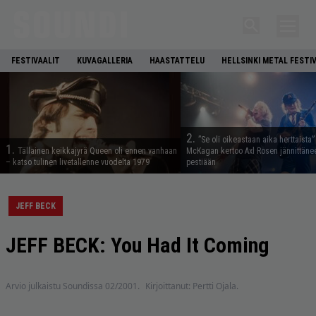
FESTIVAALIT
KUVAGALLERIA
HAASTATTELU
HELLSINKI METAL FESTI
2.
”Se oli oikeastaan aika herttaista”
1.
Tällainen keikkajyrä Queen oli ennen vanhaan
McKagan kertoo Axl Rosen jännittäne
– katso tulinen livetallenne vuodelta 1979
pestiään
JEFF BECK
JEFF BECK: You Had It Coming
Arvio julkaistu Soundissa 02/2001.
Kirjoittanut: Pertti Ojala.