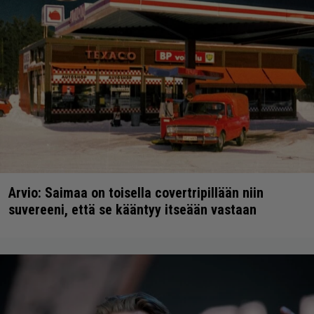
Arvio: Saimaa on toisella covertripillään niin
suvereeni, että se kääntyy itseään vastaan