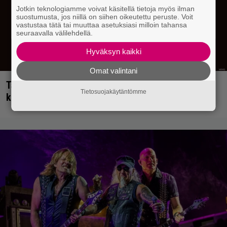
Jotkin teknologiamme voivat käsitellä tietoja myös ilman
suostumusta, jos niillä on siihen oikeutettu peruste. Voit
vastustaa tätä tai muuttaa asetuksiasi milloin tahansa
seuraavalla välilehdellä.
Hyväksyn kaikki
Omat valintani
Tällainen keikkajyrä Queen oli ennen vanhaan –
Tietosuojakäytäntömme
katso tulinen livetallenne vuodelta 1979