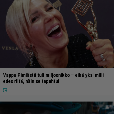
Vappu Pimiästä tuli miljoonikko – eikä yksi milli
edes riitä, näin se tapahtui