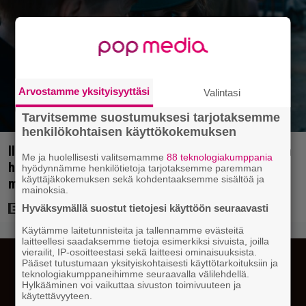
Arvostamme yksityisyyttäsi
Valintasi
Tarvitsemme suostumuksesi tarjotaksemme
henkilökohtaisen käyttökokemuksen
Illalla tv:ssä: Perinteinen dekkari Agatha Christien
Me ja huolellisesti valitsemamme
88 teknologiakumppania
hengessä – vuoden 2023 leffa tarjoaa
hyödynnämme henkilötietoja tarjotaksemme paremman
käyttäjäkokemuksen sekä kohdentaaksemme sisältöä ja
murhamysteerin
mainoksia.
Hyväksymällä suostut tietojesi käyttöön seuraavasti
Käytämme laitetunnisteita ja tallennamme evästeitä
laitteellesi saadaksemme tietoja esimerkiksi sivuista, joilla
vierailit, IP-osoitteestasi sekä laitteesi ominaisuuksista.
Pääset tutustumaan yksityiskohtaisesti käyttötarkoituksiin ja
teknologiakumppaneihimme seuraavalla välilehdellä.
Hylkääminen voi vaikuttaa sivuston toimivuuteen ja
käytettävyyteen.