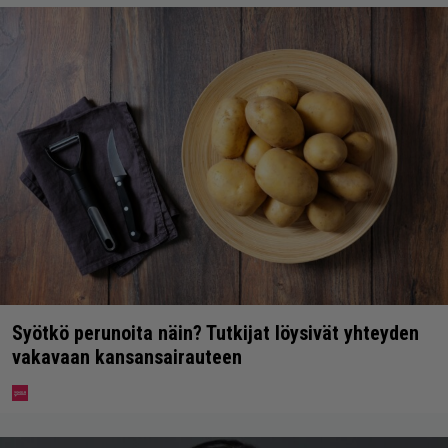
Syötkö perunoita näin? Tutkijat löysivät yhteyden
vakavaan kansansairauteen