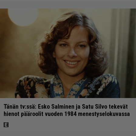
Tänän tv:ssä: Esko Salminen ja Satu Silvo tekevät
hienot pääroolit vuoden 1984 menestyselokuvassa