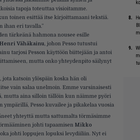
 ja yhdessä jaksamme pelailla synien ja
ko
koisia tapoja toteuttaa visioitamme.
n toinen esittää itse kirjoittamaani tekstiä.
He
Bl
 ihan eri tavalla.”
mu
den tärkeänä hahmona nousee esille
Henri
Vähäkainu
, johon Pesso tutustui
Wi
nu tarjosi Pesson käyttöön biittejään ja antoi
m
oittamiseen, mutta onko yhteydenpito säilynyt
tu
jota katsoin ylöspäin koska hän oli
ta itse vain salaa unelmoin. Emme varsinaisesti
iä, mutta aina silloin tällöin kun näimme pyöri
n ympärillä, Pesso kuvailee ja pikakelaa vuosia
täneet yhteyttä mutta sattumalta törmäsimme
aa törmääminen johti tapaamisen
Mikko
oka johti loppujen lopuksi levydiiliin. Nyt ei