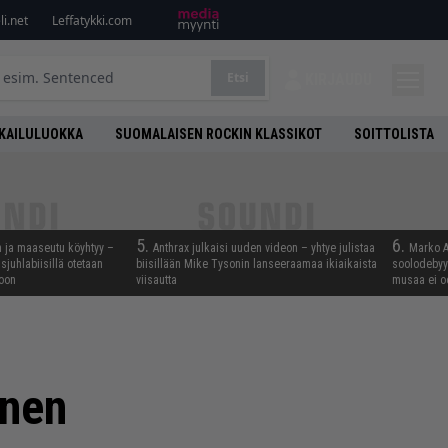
i.net
Leffatykki.com
Etsi
KIRJAUDU
KAILULUOKKA
SUOMALAISEN ROCKIN KLASSIKOT
SOITTOLISTA
5.
6.
n ja maaseutu köyhtyy –
Anthrax julkaisi uuden videon – yhtye julistaa
Marko A
juhlabiisillä otetaan
biisillään Mike Tysonin lanseeraamaa ikiaikaista
soolodebyyt
noon
viisautta
musaa ei o
inen