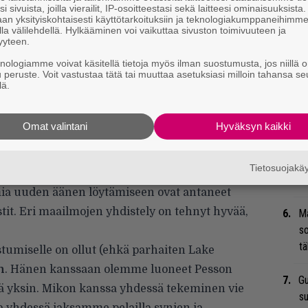
i sivuista, joilla vierailit, IP-osoitteestasi sekä laitteesi ominaisuuksista
an yksityiskohtaisesti käyttötarkoituksiin ja teknologiakumppaneihimm
Ar
la välilehdellä. Hylkääminen voi vaikuttaa sivuston toimivuuteen ja
yyteen.
su
knologiamme voivat käsitellä tietoja myös ilman suostumusta, jos niillä o
u peruste. Voit vastustaa tätä tai muuttaa asetuksiasi milloin tahansa se
Ty
lä.
Tu
ti
Omat valintani
Hyväksyn kaikki
An
insa tärkeimpiä vaikuttajia ovat olleet
James
bi
Tietosuojak
Mac DeMarco
,
Sufjan Stevens
sekä
Blood
vi
imia uuden äänen löytämiseen ovat antaneet
stit. Eri maailmojen yhdistely on tehnyt hyvää,
Ma
so
tä
tumiselle on ollut
(ehkä parhaiten Lake
n
. Hänen kanssaan olemme luoneet Pesson
Gu
tä yksin. Mikon kanssa yhdessä tekeminen vie
su