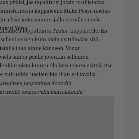
as pitäisi, jos tapahtuisi jotain mullistavaa.
n onnistuneena kappaleena Miika Pesso nostaa
vän
Yksin koko aamun
, jolla vierailee myös
utunut
Yona
.
onkinlainen loppuhäntä
Tiistai
-kappaleelle. En
itselleni ennen kuin aloin esittämään sitä
 listalla ihan sinne kärkeen. Yonan
ielä siihen päälle jotenkin sellainen
nkiintoista kuunnella kun toinen esittää itse
e puhuukin itsellenikin ihan eri tavalla.
a ansaitsee pulpettinsa Soundin
ät meille seuraavalla kaavakkeella: