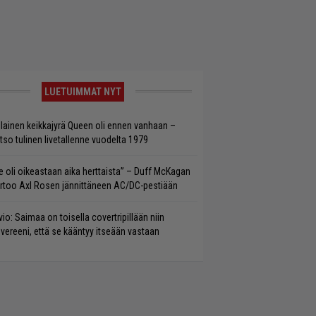
LUETUIMMAT NYT
llainen keikkajyrä Queen oli ennen vanhaan –
tso tulinen livetallenne vuodelta 1979
e oli oikeastaan aika herttaista” – Duff McKagan
rtoo Axl Rosen jännittäneen AC/DC-pestiään
vio: Saimaa on toisella covertripillään niin
vereeni, että se kääntyy itseään vastaan