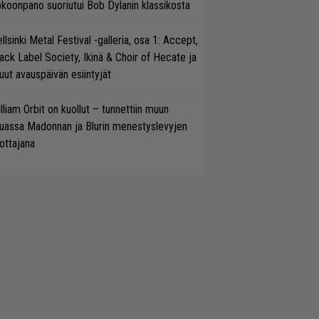
koonpano suoriutui Bob Dylanin klassikosta
llsinki Metal Festival -galleria, osa 1: Accept,
ack Label Society, Ikinä & Choir of Hecate ja
ut avauspäivän esiintyjät
lliam Orbit on kuollut – tunnettiin muun
uassa Madonnan ja Blurin menestyslevyjen
ottajana