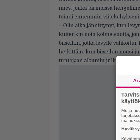
mies, jonka tarinoissa hengellin
toimii ennemmin viitekehyksenä 
– Olin aika jännittynyt, kun levyn
kuitenkin noin kolme vuotta, jon
biiseihin, jotka levylle valikoitui
hetkittäin, kun biiseihin nousi 
tuntojaan albumin julkaisun jäl
Ar
Tarvit
käytt
Me ja huo
tarjotak
mainoksi
Hyväksym
Käytämme 