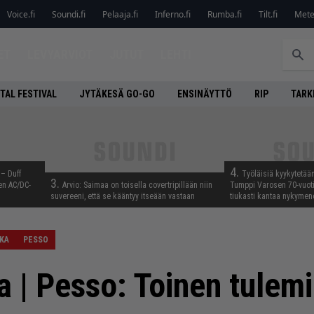
Voice.fi
Soundi.fi
Pelaaja.fi
Inferno.fi
Rumba.fi
Tilt.fi
Metel
ET
LEVYARVIOT
JUTUT
LEHTI
TAL FESTIVAL
JYTÄKESÄ GO-GO
ENSINÄYTTÖ
RIP
TARK
4.
 – Duff
Työläisiä kyykytetää
3.
en AC/DC-
Arvio: Saimaa on toisella covertripillään niin
Tumppi Varosen 70-vuotis
suvereeni, että se kääntyy itseään vastaan
tiukasti kantaa nykyme
KA
PESSO
a | Pesso: Toinen tulem