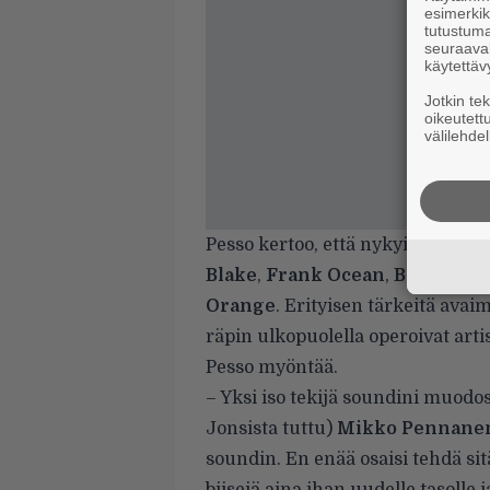
esimerkiks
tutustuma
seuraaval
käytettäv
Jotkin te
oikeutett
välilehdel
Pesso kertoo, että nykyisen sound
Blake
,
Frank Ocean
,
Bon Iver
,
Orange
. Erityisen tärkeitä ava
räpin ulkopuolella operoivat arti
Pesso myöntää.
– Yksi iso tekijä soundini muodos
Jonsista tuttu)
Mikko Pennane
soundin. En enää osaisi tehdä si