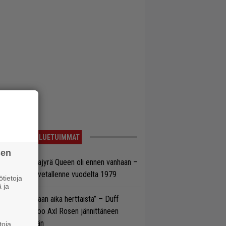
LUETUIMMAT
sen
llainen keikkajyrä Queen oli ennen vanhaan –
tso tulinen livetallenne vuodelta 1979
tietoja
 ja
e oli oikeastaan aika herttaista” – Duff
cKagan kertoo Axl Rosen jännittäneen
C/DC-pestiään
toja