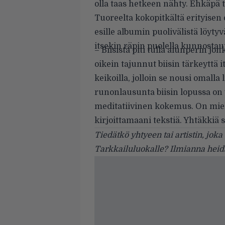
olla taas hetkeen nähty. Ehkäpä ta
Tuoreelta kokopitkältä erityise
esille albumin puolivälistä löyty
itsekin räpin puolella kunnosta
– Biisistä piti tulla alunperin j
oikein tajunnut biisin tärkeyttä 
keikoilla, jolloin se nousi omalla
runonlausunta biisin lopussa on v
meditatiivinen kokemus. On miele
kirjoittamaani tekstiä. Yhtäkkiä s
Tiedätkö yhtyeen tai artistin, jok
Tarkkailuluokalle? Ilmianna heid