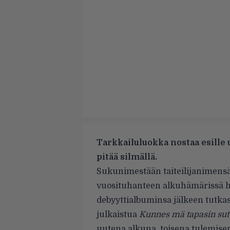
Tarkkailuluokka nostaa esille uu
pitää silmällä.
Sukunimestään taiteilijanimens
vuosituhanteen alkuhämärissä he
debyyttialbuminsa jälkeen tutka
julkaistua
Kunnes mä tapasin su
uutena alkuna, toisena tulemisen