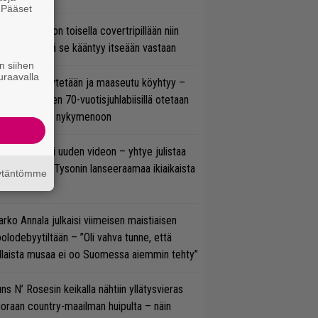
. Pääset
e
vio: Saimaa on toisella covertripillään niin
vereeni, että se kääntyy itseään vastaan
n siihen
uraavalla
öläisiä kyykytetään ja maaseutu köyhtyy –
mppi Varosen 70-vuotisjuhlabiisillä otetaan
ukasti kantaa nykymenoon
thrax julkaisi uuden videon – yhtye julistaa
isillään Mike Tysonin lanseeraamaa ikiaikaista
äytäntömme
isautta
rko Annala julkaisi viimeisen maistiaisen
olodebyytiltään – ”Oli vahva tunne, että
llaista musaa ei oo Suomessa aiemmin tehty”
ns N’ Rosesin keikalla nähtiin yllätysvieras
oraan country-maailman huipulta – näin