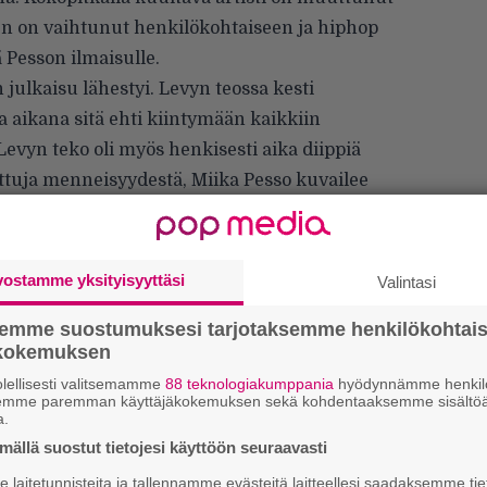
en on vaihtunut henkilökohtaiseen ja hiphop
Pesson ilmaisulle.
 julkaisu lähestyi. Levyn teossa kesti
a aikana sitä ehti kiintymään kaikkiin
. Levyn teko oli myös henkisesti aika diippiä
juttuja menneisyydestä, Miika Pesso kuvailee
kimainingeissa.
vostamme yksityisyyttäsi
Valintasi
semme suostumuksesi tarjotaksemme henkilökohtai
Tä
ökokemuksen
ka
lellisesti valitsemamme
88 teknologiakumppania
hyödynnämme henkilö
semme paremman käyttäjäkokemuksen sekä kohdentaaksemme sisältöä
a.
”S
ällä suostut tietojesi käyttöön seuraavasti
M
A
laitetunnisteita ja tallennamme evästeitä laitteellesi saadaksemme tie