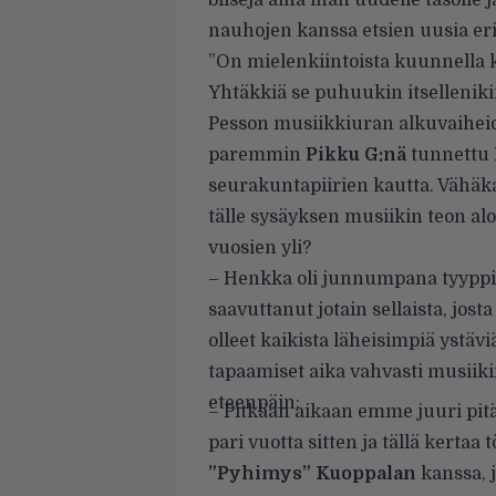
biisejä aina ihan uudelle tasolle
nauhojen kanssa etsien uusia eri
”On mielenkiintoista kuunnella ku
Yhtäkkiä se puhuukin itsellenikin
Pesson musiikkiuran alkuvaihei
paremmin
Pikku G:nä
tunnettu
seurakuntapiirien kautta. Vähäkai
tälle sysäyksen musiikin teon al
vuosien yli?
– Henkka oli junnumpana tyyppi, 
saavuttanut jotain sellaista, jos
olleet kaikista läheisimpiä ystäv
tapaamiset aika vahvasti musiiki
eteenpäin:
– Pitkään aikaan emme juuri pi
pari vuotta sitten ja tällä kert
”Pyhimys” Kuoppalan
kanssa, j