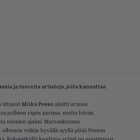
sia ja tuoreita artisteja, joita kannattaa
ä ottanut
Miika Pesso
aloitti uransa
ngellisen räpin parissa, mutta hävisi
sta vuosien ajaksi. Marraskuussa
t
-albumia voikin hyvällä syyllä pitää Pesson
a. Kokopitkällä kuultava artisti on muuttunut