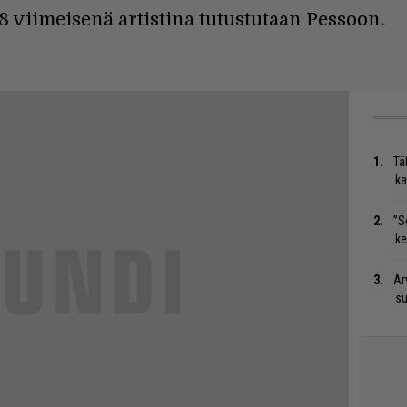
 viimeisenä artistina tutustutaan Pessoon.
Tä
ka
”S
ke
Ar
su