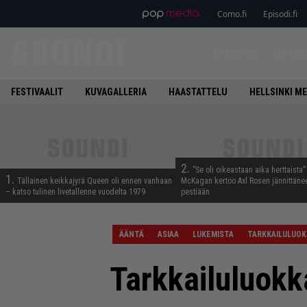
Como.fi
Episodi.fi
ETUSIVU
UUTIS
FESTIVAALIT
KUVAGALLERIA
HAASTATTELU
HELLSINKI ME
2.
”Se oli oikeastaan aika herttaista”
1.
Tällainen keikkajyrä Queen oli ennen vanhaan
McKagan kertoo Axl Rosen jännittäne
– katso tulinen livetallenne vuodelta 1979
pestiään
ÄÄNTÄ
ASIAA
LUKEMISTA
TARKKAILULUOK
Tarkkailuluokk