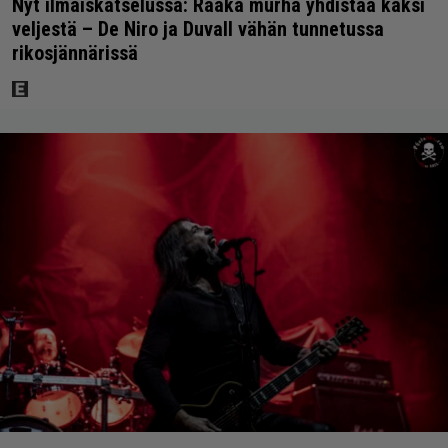
Nyt ilmaiskatselussa: Raaka murha yhdistää kaksi
veljestä – De Niro ja Duvall vähän tunnetussa
rikosjännärissä