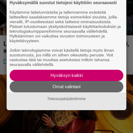
Hyväksymällä suostut tietojesi käyttöön seuraavasti
Käytämme laitetunnisteita ja tallennamme evästeitä
laitteellesi saadaksemme tietoja esimerkiksi sivuista, joilla
vierailit, IP-osoitteestasi sekä laitteesi ominaisuuksista.
Pääset tutustumaan yksityiskohtaisesti käyttötarkoituksiin ja
teknologiakumppaneihimme seuraavalla välilehdellä.
Hylkääminen voi vaikuttaa sivuston toimivuuteen ja
käytettävyyteen.
Lapset ostivat isälle lahjaksi arvan – päävoitto tuli,
mutta miten sitten kävikään
Jotkin teknologiamme voivat käsitellä tietoja myös ilman
suostumusta, jos niillä on siihen oikeutettu peruste. Voit
vastustaa tätä tai muuttaa asetuksiasi milloin tahansa
seuraavalla välilehdellä.
Hyväksyn kaikki
Omat valintani
Tietosuojakäytäntömme