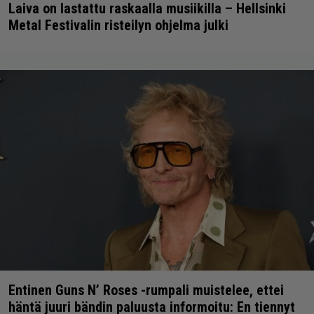
Laiva on lastattu raskaalla musiikilla – Hellsinki
Metal Festivalin risteilyn ohjelma julki
Entinen Guns N’ Roses -rumpali muistelee, ettei
häntä juuri bändin paluusta informoitu: En tiennyt