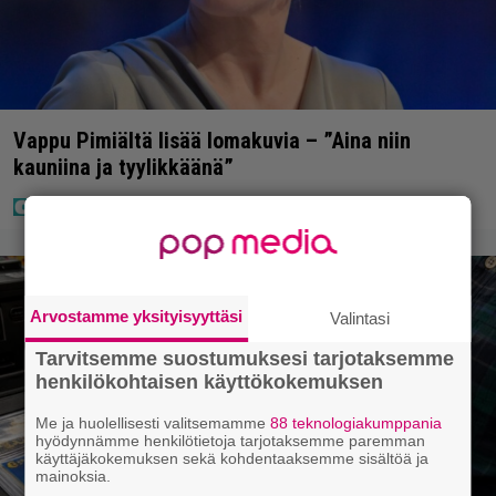
Vappu Pimiältä lisää lomakuvia – ”Aina niin
kauniina ja tyylikkäänä”
Arvostamme yksityisyyttäsi
Valintasi
Tarvitsemme suostumuksesi tarjotaksemme
henkilökohtaisen käyttökokemuksen
Me ja huolellisesti valitsemamme
88 teknologiakumppania
hyödynnämme henkilötietoja tarjotaksemme paremman
käyttäjäkokemuksen sekä kohdentaaksemme sisältöä ja
mainoksia.