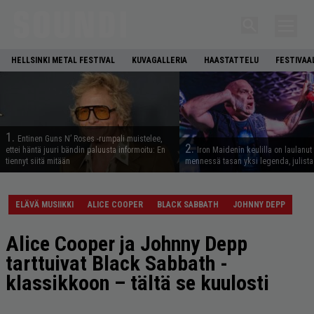
HELLSINKI METAL FESTIVAL
KUVAGALLERIA
HAASTATTELU
FESTIVAA
1.
Entinen Guns N’ Roses -rumpali muistelee,
2.
ettei häntä juuri bändin paluusta informoitu: En
Iron Maidenin keulilla on laulanut
tiennyt siitä mitään
mennessä tasan yksi legenda, julistaa
ELÄVÄ MUSIIKKI
ALICE COOPER
BLACK SABBATH
JOHNNY DEPP
Alice Cooper ja Johnny Depp
tarttuivat Black Sabbath -
klassikkoon – tältä se kuulosti