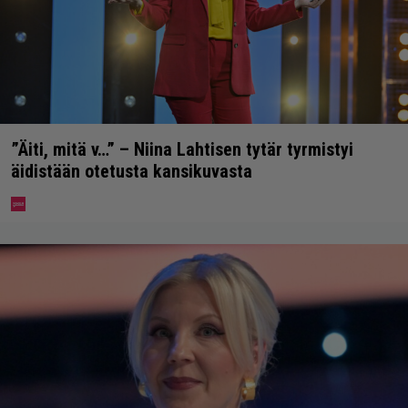
”Äiti, mitä v…” – Niina Lahtisen tytär tyrmistyi
äidistään otetusta kansikuvasta