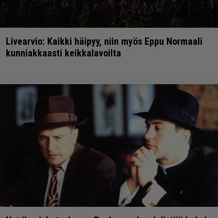
Livearvio: Kaikki häipyy, niin myös Eppu Normaali
kunniakkaasti keikkalavoilta