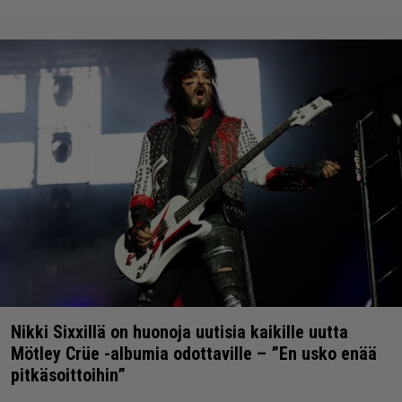
Nikki Sixxillä on huonoja uutisia kaikille uutta
Mötley Crüe -albumia odottaville – ”En usko enää
pitkäsoittoihin”