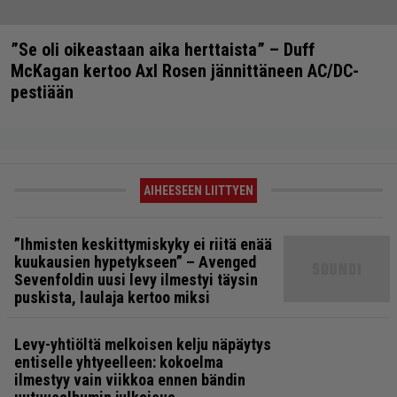
”Se oli oikeastaan aika herttaista” – Duff
McKagan kertoo Axl Rosen jännittäneen AC/DC-
pestiään
AIHEESEEN LIITTYEN
”Ihmisten keskittymiskyky ei riitä enää
kuukausien hypetykseen” – Avenged
Sevenfoldin uusi levy ilmestyi täysin
puskista, laulaja kertoo miksi
Levy-yhtiöltä melkoisen kelju näpäytys
entiselle yhtyeelleen: kokoelma
ilmestyy vain viikkoa ennen bändin