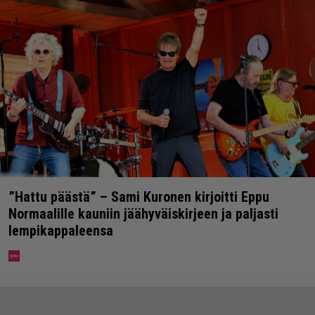
”Hattu päästä” – Sami Kuronen kirjoitti Eppu
Normaalille kauniin jäähyväiskirjeen ja paljasti
lempikappaleensa