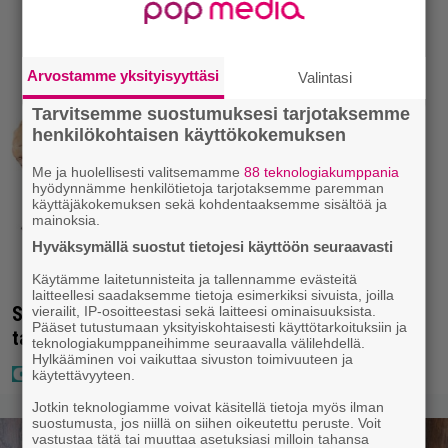
Arvostamme yksityisyyttäsi
Valintasi
Tarvitsemme suostumuksesi tarjotaksemme
henkilökohtaisen käyttökokemuksen
Me ja huolellisesti valitsemamme
88 teknologiakumppania
hyödynnämme henkilötietoja tarjotaksemme paremman
käyttäjäkokemuksen sekä kohdentaaksemme sisältöä ja
mainoksia.
Hyväksymällä suostut tietojesi käyttöön seuraavasti
Käytämme laitetunnisteita ja tallennamme evästeitä
laitteellesi saadaksemme tietoja esimerkiksi sivuista, joilla
Seiska: Laulaja Frederik lyttäsi Eput – johan oli
vierailit, IP-osoitteestasi sekä laitteesi ominaisuuksista.
Pääset tutustumaan yksityiskohtaisesti käyttötarkoituksiin ja
taas kielen käyttöä
teknologiakumppaneihimme seuraavalla välilehdellä.
Hylkääminen voi vaikuttaa sivuston toimivuuteen ja
käytettävyyteen.
Jotkin teknologiamme voivat käsitellä tietoja myös ilman
suostumusta, jos niillä on siihen oikeutettu peruste. Voit
vastustaa tätä tai muuttaa asetuksiasi milloin tahansa