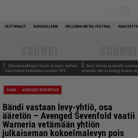
FESTIVAALIT
KUVAGALLERIA
HELLSINKI METAL FESTIVAL
HAASTATTE
1.
2.
Tällainen keikkajyrä Queen oli ennen vanhaan
Arvio: Saimaa on toisella covertrip
– katso tulinen livetallenne vuodelta 1979
suvereeni, että se kääntyy itseään va
ASIAA
AVENGED SEVENFOLD
Bändi vastaan levy-yhtiö, osa
ääretön – Avenged Sevenfold vaatii
Warneria vetämään yhtiön
julkaiseman kokoelmalevyn pois