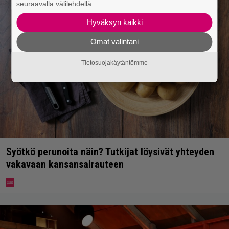
seuraavalla välilehdellä.
Hyväksyn kaikki
Omat valintani
Tietosuojakäytäntömme
Syötkö perunoita näin? Tutkijat löysivät yhteyden
vakavaan kansansairauteen