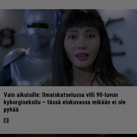
Vain aikuisille: Ilmaiskatselussa villi 90-luvun
kyborgisekoilu – tässä elokuvassa mikään ei ole
pyhää