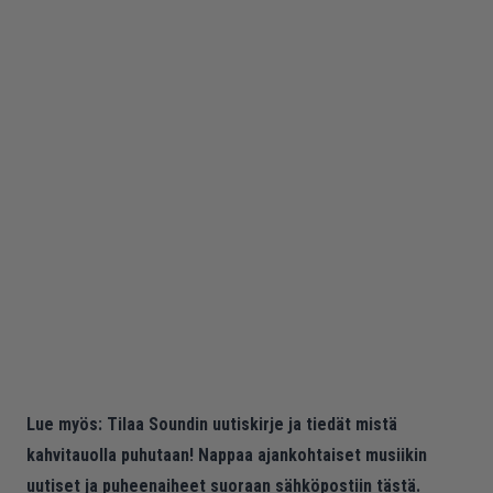
Lue myös:
Tilaa Soundin uutiskirje ja tiedät mistä
kahvitauolla puhutaan! Nappaa ajankohtaiset musiikin
uutiset ja puheenaiheet suoraan sähköpostiin tästä.