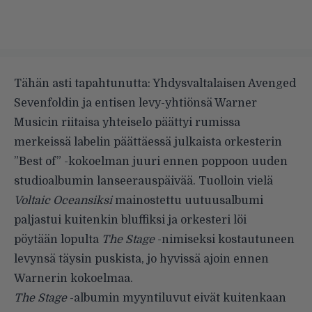
Tähän asti tapahtunutta: Yhdysvaltalaisen Avenged
Sevenfoldin ja entisen levy-yhtiönsä Warner
Musicin riitaisa yhteiselo päättyi rumissa
merkeissä labelin päättäessä
julkaista
orkesterin
”Best of” -kokoelman juuri ennen poppoon uuden
studioalbumin lanseerauspäivää.
Tuolloin vielä
Voltaic Oceansiksi
mainostettu uutuusalbumi
paljastui kuitenkin bluffiksi ja orkesteri
löi
pöytään
lopulta
The Stage
-nimiseksi kostautuneen
levynsä täysin puskista, jo hyvissä ajoin ennen
Warnerin kokoelmaa.
The Stage
-albumin myyntiluvut eivät kuitenkaan