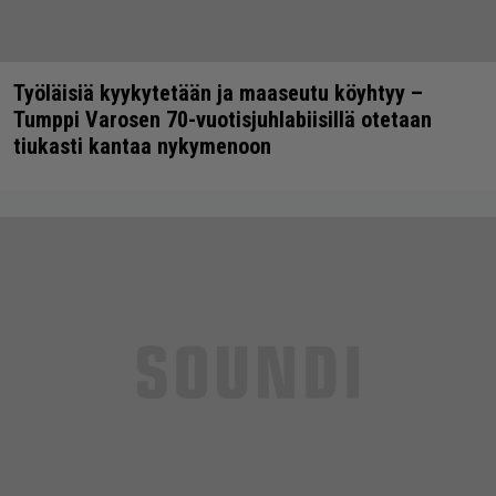
Työläisiä kyykytetään ja maaseutu köyhtyy –
Tumppi Varosen 70-vuotisjuhlabiisillä otetaan
tiukasti kantaa nykymenoon