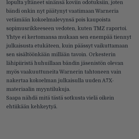
lopulta yltäneet sinänsä koviin odotuksiin, joten
bändi onkin nyt päätynyt vaatimaan Warneria
vetämään kokoelmalevynsä pois kaupoista
sopimusrikkeeseen vedoten, kuten
TMZ
raportoi.
Yhtye ei kertomansa mukaan sen enempää tiennyt
julkaisusta etukäteen, kuin päässyt vaikuttamaan
sen sisältöönkään millään tavoin. Orkesterin
lähipiiristä huhuillaan bändin jäsenistön olevan
myös vaakuuttuneita Warnerin tahtoneen vain
nakertaa kokoelman julkaisulla uuden A7X-
materiaalin myyntilukuja.
Saapa nähdä mitä tästä sotkusta vielä oikein
ehtiikään kehkeytyä.