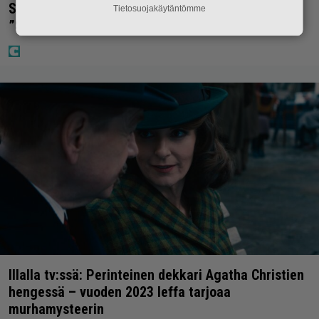
Sara ja Mikko Parikka etsivät uutta kotia –
Tietosuojakäytäntömme
”Seuraavaan kotiin tämmöinen”
Illalla tv:ssä: Perinteinen dekkari Agatha Christien
hengessä – vuoden 2023 leffa tarjoaa
murhamysteerin