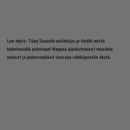
Lue myös:
Tilaa Soundin uutiskirje ja tiedät mistä
kahvitauolla puhutaan! Nappaa ajankohtaiset musiikin
uutiset ja puheenaiheet suoraan sähköpostiin tästä.