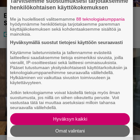
Tarvitsemme suostumuksesi tarjotaksemme
henkilökohtaisen käyttökokemuksen
Eurojackpotissa poksahti 32,7 miljoonaa, ja tänne
Me ja huolellisesti valitsemamme
88 teknologiakumppania
Suomen isoin voitto meni
hyödynnämme henkilötietoja tarjotaksemme paremman
käyttäjäkokemuksen sekä kohdentaaksemme sisältöä ja
mainoksia.
Hyväksymällä suostut tietojesi käyttöön seuraavasti
Käytämme laitetunnisteita ja tallennamme evästeitä
laitteellesi saadaksemme tietoja esimerkiksi sivuista, joilla
vierailit, IP-osoitteestasi sekä laitteesi ominaisuuksista.
Pääset tutustumaan yksityiskohtaisesti käyttötarkoituksiin ja
teknologiakumppaneihimme seuraavalla välilehdellä.
Hylkääminen voi vaikuttaa sivuston toimivuuteen ja
käytettävyyteen.
Jotkin teknologiamme voivat käsitellä tietoja myös ilman
suostumusta, jos niillä on siihen oikeutettu peruste. Voit
vastustaa tätä tai muuttaa asetuksiasi milloin tahansa
seuraavalla välilehdellä.
Hyväksyn kaikki
Omat valintani