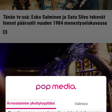
Tänän tv:ssä: Esko Salminen ja Satu Silvo tekevät
hienot pääroolit vuoden 1984 menestyselokuvassa
Arvostamme yksityisyyttäsi
Valintasi