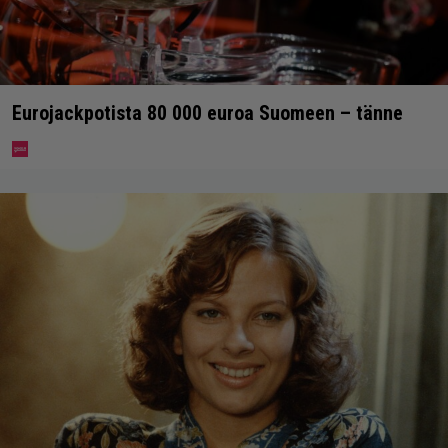
Eurojackpotista 80 000 euroa Suomeen – tänne