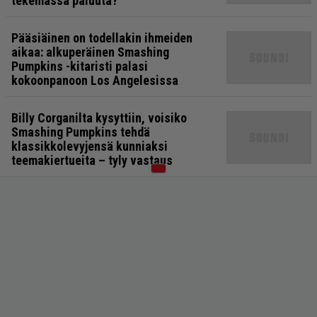
tekemässä paluuta?
Pääsiäinen on todellakin ihmeiden
aikaa: alkuperäinen Smashing
Pumpkins -kitaristi palasi
kokoonpanoon Los Angelesissa
Billy Corganilta kysyttiin, voisiko
Smashing Pumpkins tehdä
klassikkolevyjensä kunniaksi
teemakiertueita – tyly vastaus