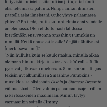
liittyvistä uutisista, siitä tuli iso juttu, että bändi
olisi tekemässä paluuta. Niinpä annan ihmisten
päätellä asiat ilmeistäni. Onko yhtye palaamassa
yhteen? En tiedä, mutta suunnitelmia ensi vuodelle
on olemassa. Olen ehdottomasti lähdössä
kiertämään ensi vuonna Smashing Pumpkinsin
nimellä. Ketkä nousevat lavalle? Se jää nähtäväksi
[merkitsevä ilme].”
”Niin hullulta kuin se kuulostaakin, minulla alkaa
olemaan hinkua kirjoittaa taas rock ’n’ rollia. Riffit
pyörivät jatkuvasti mielessäni. Sanoisinkin, että jos
tekisin nyt albumillisen Smashing Pumpkins -
musiikkia, se olisi jotain
Gishin
ja
Siamese Dreamin
välimaastosta. Olen valmis palaamaan isojen riffien
ja kertosäkeiden maailmaan. Minun täytyy
varmaankin soitella
Jimmy