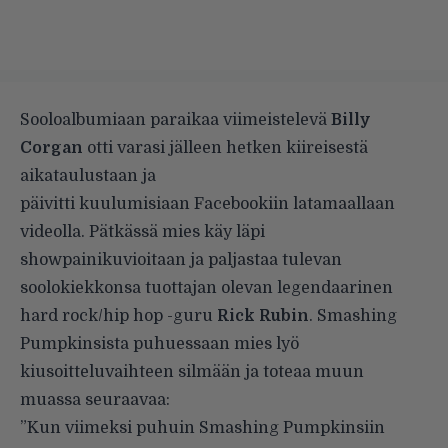
Sooloalbumiaan paraikaa viimeistelevä
Billy
Corgan
otti varasi jälleen hetken kiireisestä
aikataulustaan ja
päivitti kuulumisiaan Facebookiin latamaallaan
videolla
. Pätkässä mies käy läpi
showpainikuvioitaan ja paljastaa tulevan
soolokiekkonsa tuottajan olevan legendaarinen
hard rock/hip hop -guru
Rick Rubin
. Smashing
Pumpkinsista puhuessaan mies lyö
kiusoitteluvaihteen silmään ja toteaa muun
muassa seuraavaa:
”Kun viimeksi puhuin Smashing Pumpkinsiin