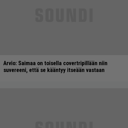
Arvio: Saimaa on toisella covertripillään niin
suvereeni, että se kääntyy itseään vastaan