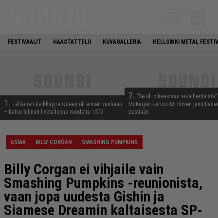
FESTIVAALIT
HAASTATTELU
KUVAGALLERIA
HELLSINKI METAL FESTI
2.
”Se oli oikeastaan aika herttaista”
1.
Tällainen keikkajyrä Queen oli ennen vanhaan
McKagan kertoo Axl Rosen jännittäne
– katso tulinen livetallenne vuodelta 1979
pestiään
ASIAA
BILLY CORGAN
SMASHING PUMPKINS
Billy Corgan ei vihjaile vain
Smashing Pumpkins -reunionista,
vaan jopa uudesta Gishin ja
Siamese Dreamin kaltaisesta SP-