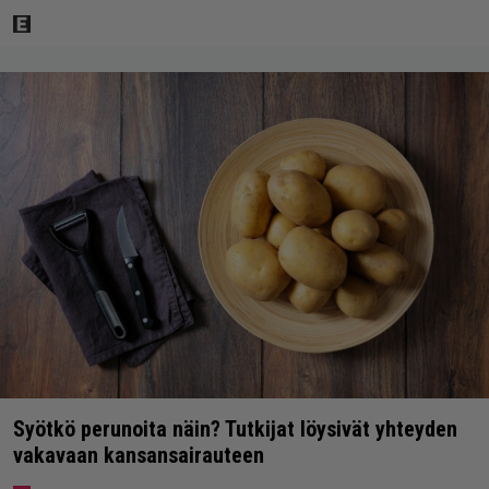
Syötkö perunoita näin? Tutkijat löysivät yhteyden
vakavaan kansansairauteen