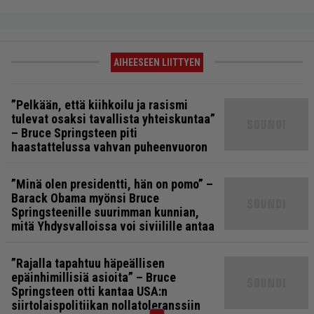
AIHEESEEN LIITTYEN
”Pelkään, että kiihkoilu ja rasismi
tulevat osaksi tavallista yhteiskuntaa”
– Bruce Springsteen piti
haastattelussa vahvan puheenvuoron
”Minä olen presidentti, hän on pomo” –
Barack Obama myönsi Bruce
Springsteenille suurimman kunnian,
mitä Yhdysvalloissa voi siviilille antaa
”Rajalla tapahtuu häpeällisen
epäinhimillisiä asioita” – Bruce
Springsteen otti kantaa USA:n
siirtolaispolitiikan nollatoleranssiin