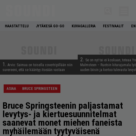
HAASTATTELU
JYTÄKESÄ GO-GO
KUVAGALLERIA
FESTIVAALIT
EN
2.
Se on nyt tai ei koskaan, toteaa Y
1.
Arvio: Saimaa on toisella covertripillään niin
Malmsteen – Ruotsin kitarajumala ly
suvereeni, että se kääntyy itseään vastaan
uuden biisin ja kertoo tulevasta levys
ASIAA
BRUCE SPRINGSTEEN
Bruce Springsteenin paljastamat
levytys- ja kiertuesuunnitelmat
saanevat monet miehen faneista
myhäilemään tyytyväisenä