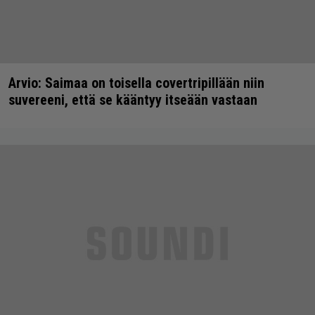
Arvio: Saimaa on toisella covertripillään niin
suvereeni, että se kääntyy itseään vastaan