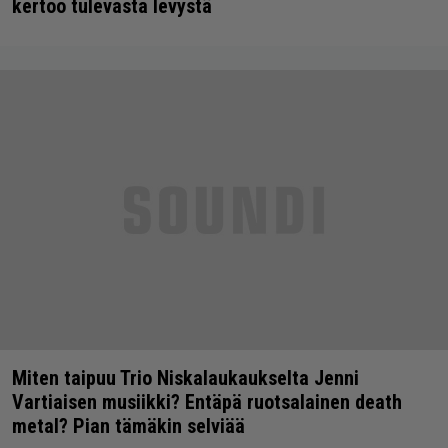
kertoo tulevasta levystä
Miten taipuu Trio Niskalaukaukselta Jenni
Vartiaisen musiikki? Entäpä ruotsalainen death
metal? Pian tämäkin selviää