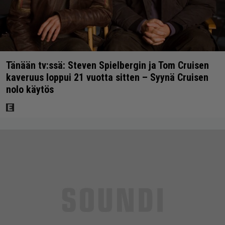
Tänään tv:ssä: Steven Spielbergin ja Tom Cruisen
kaveruus loppui 21 vuotta sitten – Syynä Cruisen
nolo käytös