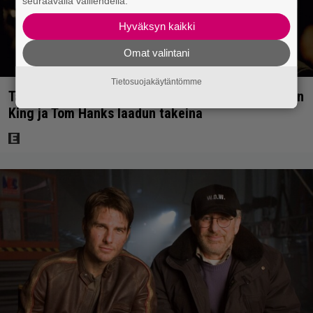
seuraavalla välilehdellä.
Hyväksyn kaikki
Omat valintani
Tietosuojakäytäntömme
Tänään tv:ssä: Loistoleffa vuodelta 1999 – Stephen
King ja Tom Hanks laadun takeina