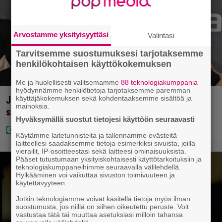
Arvostamme yksityisyyttäsi
Valintasi
Tarvitsemme suostumuksesi tarjotaksemme
henkilökohtaisen käyttökokemuksen
Me ja huolellisesti valitsemamme
88 teknologiakumppania
hyödynnämme henkilötietoja tarjotaksemme paremman
käyttäjäkokemuksen sekä kohdentaaksemme sisältöä ja
Jani Sieviseltä harvinainen kuva – ”Kaikki lapset
mainoksia.
samaan aikaan”
Hyväksymällä suostut tietojesi käyttöön seuraavasti
Käytämme laitetunnisteita ja tallennamme evästeitä
laitteellesi saadaksemme tietoja esimerkiksi sivuista, joilla
vierailit, IP-osoitteestasi sekä laitteesi ominaisuuksista.
Pääset tutustumaan yksityiskohtaisesti käyttötarkoituksiin ja
teknologiakumppaneihimme seuraavalla välilehdellä.
Hylkääminen voi vaikuttaa sivuston toimivuuteen ja
käytettävyyteen.
Jotkin teknologiamme voivat käsitellä tietoja myös ilman
suostumusta, jos niillä on siihen oikeutettu peruste. Voit
vastustaa tätä tai muuttaa asetuksiasi milloin tahansa