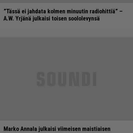
”Tässä ei jahdata kolmen minuutin radiohittiä” –
A.W. Yrjänä julkaisi toisen soololevynsä
Marko Annala julkaisi viimeisen maistiaisen