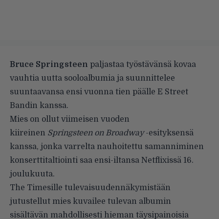
Bruce Springsteen
paljastaa työstävänsä kovaa
vauhtia uutta sooloalbumia ja suunnittelee
suuntaavansa ensi vuonna tien päälle E Street
Bandin kanssa.
Mies on ollut viimeisen vuoden
kiireinen
Springsteen on Broadway
-esityksensä
kanssa, jonka varrelta nauhoitettu samanniminen
konserttitaltiointi saa ensi-iltansa Netflixissä 16.
joulukuuta.
The Timesille
tulevaisuudennäkymistään
jutustellut mies kuvailee tulevan albumin
sisältävän mahdollisesti hieman täysipainoisia