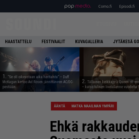
Como.fi
Episodi.fi
ETUSIVU
UUTIS
HAASTATTELU
FESTIVAALIT
KUVAGALLERIA
JYTÄKESÄ G
1.
”Se oli oikeastaan aika herttaista” – Duff
2.
McKagan kertoo Axl Rosen jännittäneen AC/DC-
Tällainen keikkajyrä Queen oli e
pestiään
– katso tulinen livetallenne vuodelta
ÄÄNTÄ
MATKA MAAILMAN YMPÄRI
Ehkä rakkauden