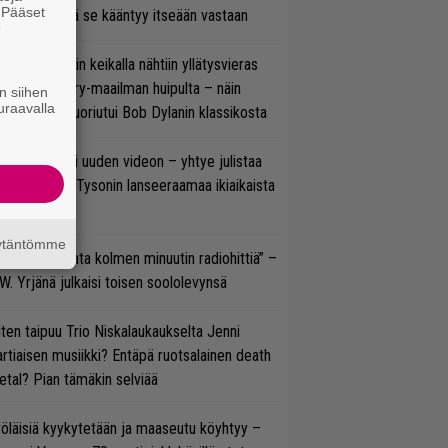
. Pääset
vereeni, että se kääntyy itseään vastaan
e
ns N’ Rosesin keikalla nähtiin yllätysvieras
oraan country-maailman huipulta – näin
n siihen
uraavalla
koonpano suoriutui Bob Dylanin klassikosta
thrax julkaisi uuden videon – yhtye julistaa
isillään Mike Tysonin lanseeraamaa ikiaikaista
isautta
äytäntömme
ässä ei jahdata kolmen minuutin radiohittiä” –
W. Yrjänä julkaisi toisen soololevynsä
ten taipuu Trio Niskalaukaukselta Jenni
rtiaisen musiikki? Entäpä ruotsalainen death
tal? Pian tämäkin selviää
öläisiä kyykytetään ja maaseutu köyhtyy –