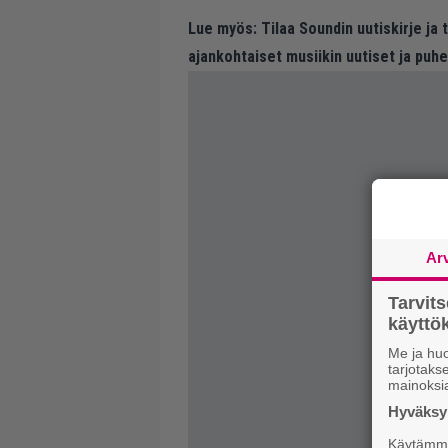
Lue myös:
Tilaa Soundin uutiskirje ja
ajankohtaiset musiikin uutiset ja puh
Ar
Tarvit
käytt
Me ja huo
tarjotak
mainoksi
Hyväksym
Käytämme 