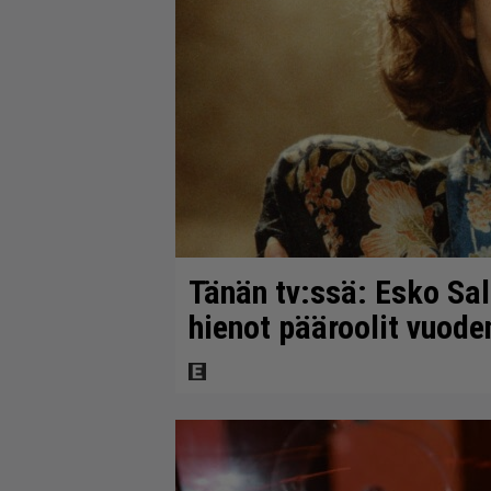
Tänän tv:ssä: Esko Sal
hienot pääroolit vuod