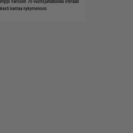
mppi Varosen 70-vuotisjuhlabiisillä otetaan
ukasti kantaa nykymenoon