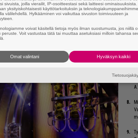
i sivuista, joilla vierailit, IP-osoitteestasi sekä laitteesi ominaisuuksista
su
an yksityiskohtaisesti käyttötarkoituksiin ja teknologiakumppaneihimm
la välilehdellä. Hylkääminen voi vaikuttaa sivuston toimivuuteen ja
yyteen.
Gu
su
knologiamme voivat käsitellä tietoja myös ilman suostumusta, jos niillä o
u peruste. Voit vastustaa tätä tai muuttaa asetuksiasi milloin tahansa se
ko
lä.
An
Omat valintani
Hyväksyn kaikki
bi
vi
Tietosuojak
”T
A.
Mi
Va
me
Ty