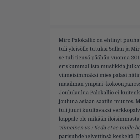
Miro Palokallio on ehtinyt puuhat
tuli yleisölle tutuksi Sallan ja
se tuli tiensä päähän vuonna 201
eriskummallista musiikkia julkai
viimeisimmäksi mies palasi nät
maailman ympäri -kokoonpanoss
Joululaulua Palokallio ei kuitenk
jouluna asiaan saatiin muutos.
tuli juuri kuultavaksi verkkopalv
kappale ole mikään iloisimmasta p
viimeinen yö / tiedä et se mulle h
parisuhdehelvettinsä keskeltä. E