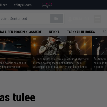
i.net
Leffatykki.com
Etsi
KIRJAUDU
ALAISEN ROCKIN KLASSIKOT
KEIKKA
TARKKAILULUOKKA
SO
5.
6.
Guns N’ Rosesin keikalla nähtiin yllätysvieras
Anthrax 
lla covertripillään niin
suoraan country-maailman huipulta – näin
biisillään 
yy itseään vastaan
kokoonpano suoriutui Bob Dylanin klassikosta
viisautta
as tulee