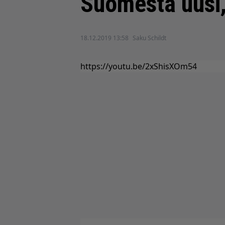
Suomesta uusi,
18.12.2019 13:58
Saku Schildt
https://youtu.be/2xShisXOm54