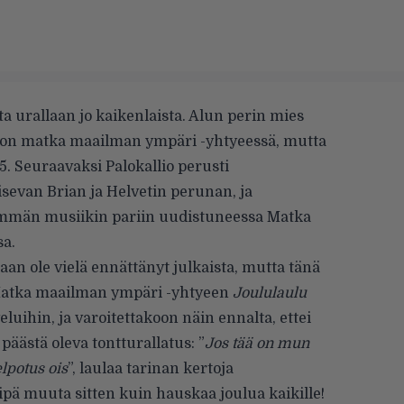
a urallaan jo kaikenlaista. Alun perin mies
 Miron matka maailman ympäri -yhtyeessä, mutta
5. Seuraavaksi Palokallio perusti
sevan Brian ja Helvetin perunan, ja
immän musiikin pariin uudistuneessa Matka
a.
aan ole vielä ennättänyt julkaista, mutta tänä
 Matka maailman ympäri -yhtyeen
Joululaulu
eluihin, ja varoitettakoon näin ennalta, ettei
äästä oleva tontturallatus: ”
Jos tää on mun
elpotus ois
”, laulaa tarinan kertoja
ipä muuta sitten kuin hauskaa joulua kaikille!