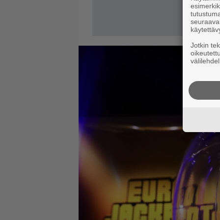
esimerkiks
tutustuma
seuraaval
käytettäv
Jotkin te
oikeutett
välilehdel