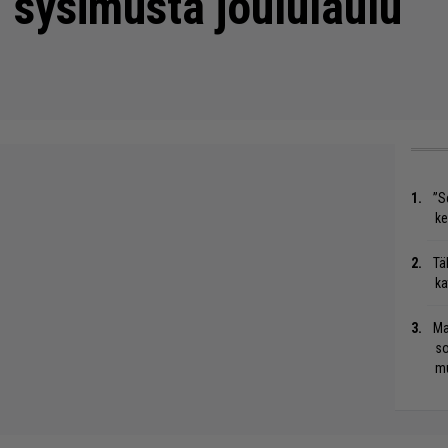
 sysimusta joululaulu
”S
ke
Tä
ka
Ma
so
mu