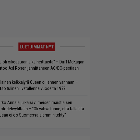
LUETUIMMAT NYT
e oli oikeastaan aika herttaista” – Duff McKagan
rtoo Axl Rosen jännittäneen AC/DC-pestiään
llainen keikkajyrä Queen oli ennen vanhaan –
tso tulinen livetallenne vuodelta 1979
rko Annala julkaisi viimeisen maistiaisen
olodebyytiltään – ”Oli vahva tunne, että tällaista
saa ei oo Suomessa aiemmin tehty”