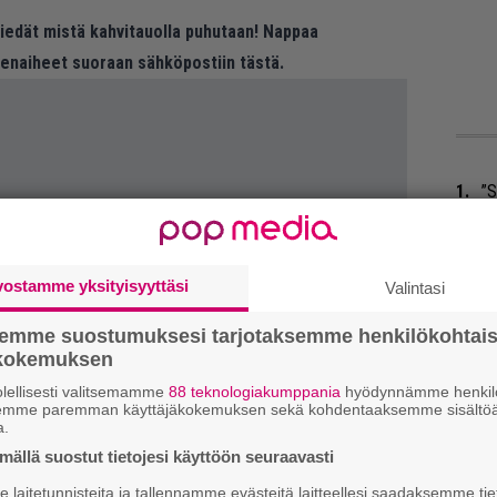
 tiedät mistä kahvitauolla puhutaan! Nappaa
eenaiheet suoraan sähköpostiin tästä.
”S
M
A
vostamme yksityisyyttäsi
Valintasi
Tä
ka
semme suostumuksesi tarjotaksemme henkilökohtai
ökokemuksen
Ma
lellisesti valitsemamme
88 teknologiakumppania
hyödynnämme henkilö
so
semme paremman käyttäjäkokemuksen sekä kohdentaaksemme sisältöä
a.
tä
ällä suostut tietojesi käyttöön seuraavasti
Ar
laitetunnisteita ja tallennamme evästeitä laitteellesi saadaksemme tie