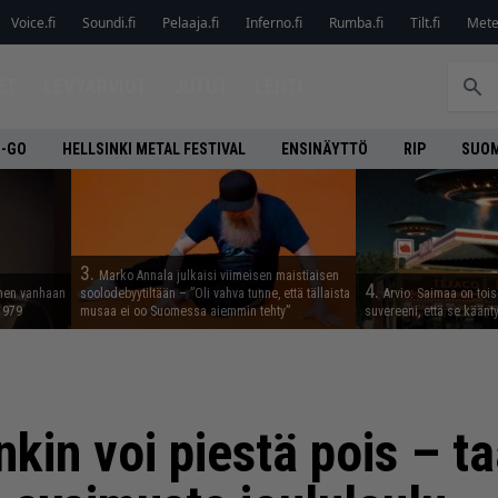
Voice.fi
Soundi.fi
Pelaaja.fi
Inferno.fi
Rumba.fi
Tilt.fi
Metel
ET
LEVYARVIOT
JUTUT
LEHTI
O-GO
HELLSINKI METAL FESTIVAL
ENSINÄYTTÖ
RIP
SUOM
3.
Marko Annala julkaisi viimeisen maistiaisen
4.
nnen vanhaan
soolodebyytiltään – ”Oli vahva tunne, että tällaista
Arvio: Saimaa on toise
 1979
musaa ei oo Suomessa aiemmin tehty”
suvereeni, että se käänt
kin voi piestä pois – ta