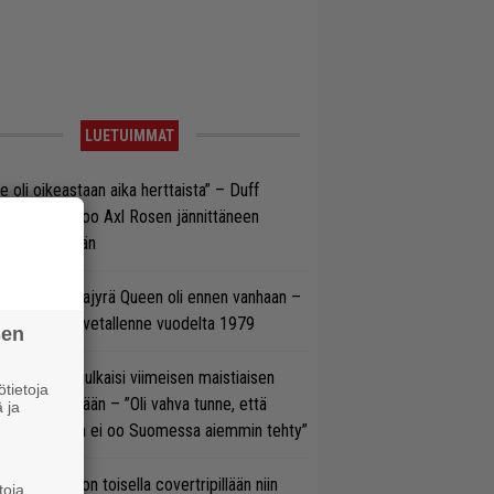
LUETUIMMAT
e oli oikeastaan aika herttaista” – Duff
cKagan kertoo Axl Rosen jännittäneen
C/DC-pestiään
llainen keikkajyrä Queen oli ennen vanhaan –
tso tulinen livetallenne vuodelta 1979
sen
rko Annala julkaisi viimeisen maistiaisen
tietoja
olodebyytiltään – ”Oli vahva tunne, että
 ja
llaista musaa ei oo Suomessa aiemmin tehty”
vio: Saimaa on toisella covertripillään niin
toja