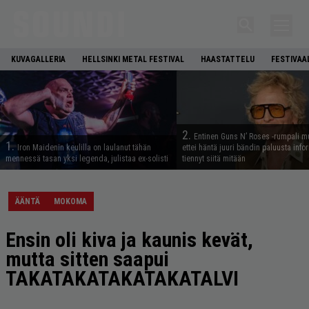
KUVAGALLERIA
HELLSINKI METAL FESTIVAL
HAASTATTELU
FESTIVAA
2.
Entinen Guns N’ Roses -rumpali mu
1.
Iron Maidenin keulilla on laulanut tähän
ettei häntä juuri bändin paluusta info
mennessä tasan yksi legenda, julistaa ex-solisti
tiennyt siitä mitään
ÄÄNTÄ
MOKOMA
Ensin oli kiva ja kaunis kevät,
mutta sitten saapui
TAKATAKATAKATAKATALVI