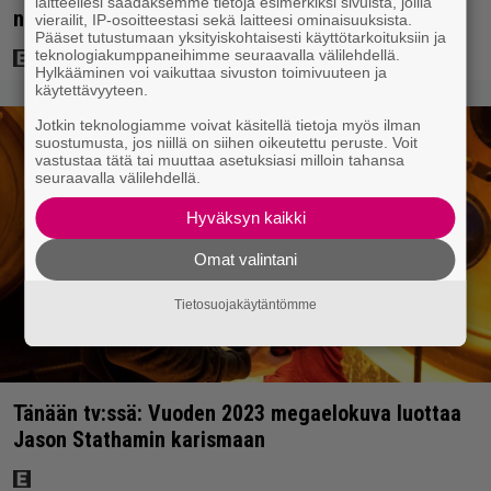
laitteellesi saadaksemme tietoja esimerkiksi sivuista, joilla
nähdään hämmenttävän nykyaikainen kännykkä
vierailit, IP-osoitteestasi sekä laitteesi ominaisuuksista.
Pääset tutustumaan yksityiskohtaisesti käyttötarkoituksiin ja
teknologiakumppaneihimme seuraavalla välilehdellä.
Hylkääminen voi vaikuttaa sivuston toimivuuteen ja
käytettävyyteen.
Jotkin teknologiamme voivat käsitellä tietoja myös ilman
suostumusta, jos niillä on siihen oikeutettu peruste. Voit
vastustaa tätä tai muuttaa asetuksiasi milloin tahansa
seuraavalla välilehdellä.
Hyväksyn kaikki
Omat valintani
Tietosuojakäytäntömme
Tänään tv:ssä: Vuoden 2023 megaelokuva luottaa
Jason Stathamin karismaan