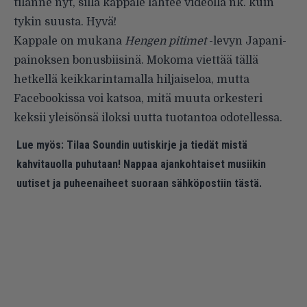
tilanne nyt, sillä kappale lähtee videolla nk. kuin
tykin suusta. Hyvä!
Kappale on mukana
Hengen pitimet
-levyn Japani-
painoksen bonusbiisinä. Mokoma viettää tällä
hetkellä keikkarintamalla hiljaiseloa, mutta
Facebookissa
voi katsoa, mitä muuta orkesteri
keksii yleisönsä iloksi uutta tuotantoa odotellessa.
Lue myös:
Tilaa Soundin uutiskirje ja tiedät mistä
kahvitauolla puhutaan! Nappaa ajankohtaiset musiikin
uutiset ja puheenaiheet suoraan sähköpostiin tästä.