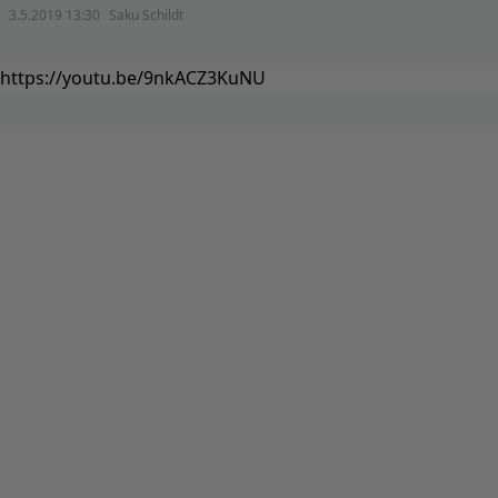
3.5.2019 13:30
Saku Schildt
https://youtu.be/9nkACZ3KuNU