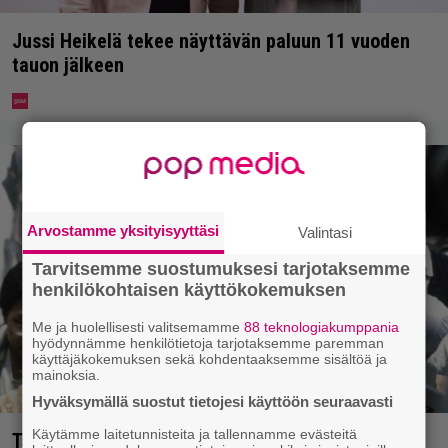
Jussi Heikelä tekee näyttävän paluun 11 vuoden
tauon jälkeen
Arvostamme yksityisyyttäsi
Valintasi
Tarvitsemme suostumuksesi tarjotaksemme
henkilökohtaisen käyttökokemuksen
Me ja huolellisesti valitsemamme
88 teknologiakumppania
hyödynnämme henkilötietoja tarjotaksemme paremman
käyttäjäkokemuksen sekä kohdentaaksemme sisältöä ja
mainoksia.
Hyväksymällä suostut tietojesi käyttöön seuraavasti
Käytämme laitetunnisteita ja tallennamme evästeitä
Tänään tv:ssä: Vuoden 1997 Bond-leffassa