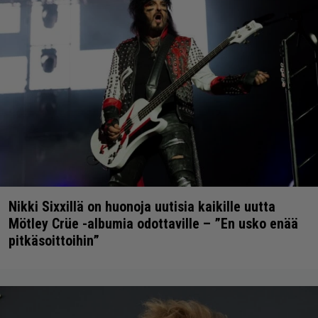
Nikki Sixxillä on huonoja uutisia kaikille uutta
Mötley Crüe -albumia odottaville – ”En usko enää
pitkäsoittoihin”