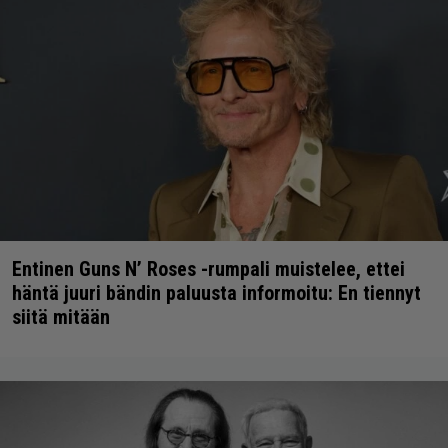
Entinen Guns N’ Roses -rumpali muistelee, ettei
häntä juuri bändin paluusta informoitu: En tiennyt
siitä mitään