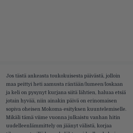
Jos tästä ankeasta toukokuisesta päivästä, jolloin
maa peittyi heti aamusta räntään/lumeen/loskaan
ja keli on pysynyt kurjana siitä lähtien, haluaa etsiä
jotain hyvää, niin ainakin päivä on erinomaisen
sopiva oheisen Mokoma-esityksen kuuntelemiselle.
Mikäli tämä viime vuonna julkaistu vanhan hitin
uudelleenlämmittely on jäänyt välistä, korjaa