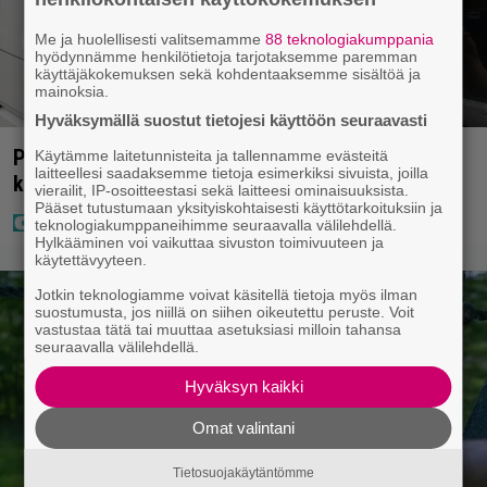
Me ja huolellisesti valitsemamme
88 teknologiakumppania
hyödynnämme henkilötietoja tarjotaksemme paremman
käyttäjäkokemuksen sekä kohdentaaksemme sisältöä ja
mainoksia.
Hyväksymällä suostut tietojesi käyttöön seuraavasti
Poliisilla tehovalvonta – tästä kysymys ja näin
Käytämme laitetunnisteita ja tallennamme evästeitä
laitteellesi saadaksemme tietoja esimerkiksi sivuista, joilla
kauan kestää
vierailit, IP-osoitteestasi sekä laitteesi ominaisuuksista.
Pääset tutustumaan yksityiskohtaisesti käyttötarkoituksiin ja
teknologiakumppaneihimme seuraavalla välilehdellä.
Hylkääminen voi vaikuttaa sivuston toimivuuteen ja
käytettävyyteen.
Jotkin teknologiamme voivat käsitellä tietoja myös ilman
suostumusta, jos niillä on siihen oikeutettu peruste. Voit
vastustaa tätä tai muuttaa asetuksiasi milloin tahansa
seuraavalla välilehdellä.
Hyväksyn kaikki
Omat valintani
Tietosuojakäytäntömme