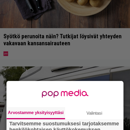
Syötkö perunoita näin? Tutkijat löysivät yhteyden
vakavaan kansansairauteen
Arvostamme yksityisyyttäsi
Valintasi
Tarvitsemme suostumuksesi tarjotaksemme
henkilökohtaisen käyttökokemuksen