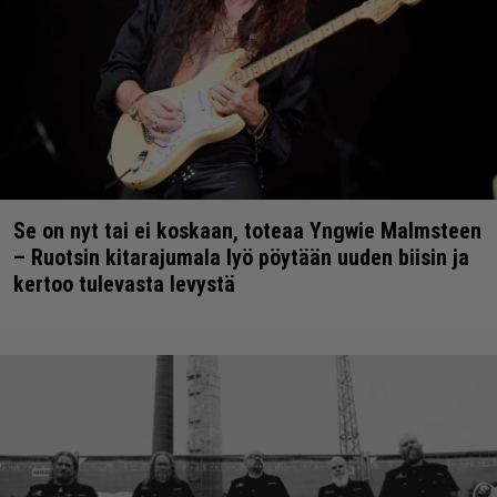
Se on nyt tai ei koskaan, toteaa Yngwie Malmsteen
– Ruotsin kitarajumala lyö pöytään uuden biisin ja
kertoo tulevasta levystä