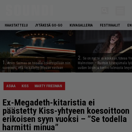
HAASTATTELU
JYTÄKESÄ GO-GO
KUVAGALLERIA
FESTIVAALIT
EN
2.
Se on nyt tai ei koskaan, toteaa Y
1.
Arvio: Saimaa on toisella covertripillään niin
Malmsteen – Ruotsin kitarajumala ly
suvereeni, että se kääntyy itseään vastaan
uuden biisin ja kertoo tulevasta levys
ASIAA
KISS
MARTY FRIEDMAN
Ex-Megadeth-kitaristia ei
päästetty Kiss-yhtyeen koesoittoon
erikoisen syyn vuoksi – ”Se todella
harmitti minua”