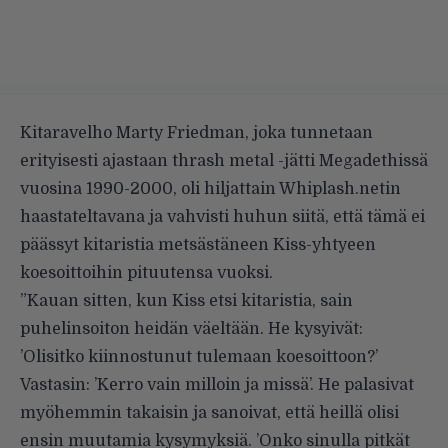
Kitaravelho Marty Friedman, joka tunnetaan
erityisesti ajastaan thrash metal -jätti Megadethissä
vuosina 1990-2000, oli hiljattain Whiplash.netin
haastateltavana ja vahvisti huhun siitä, että tämä ei
päässyt kitaristia metsästäneen Kiss-yhtyeen
koesoittoihin pituutensa vuoksi.
”Kauan sitten, kun Kiss etsi kitaristia, sain
puhelinsoiton heidän väeltään. He kysyivät:
’Olisitko kiinnostunut tulemaan koesoittoon?’
Vastasin: ’Kerro vain milloin ja missä’. He palasivat
myöhemmin takaisin ja sanoivat, että heillä olisi
ensin muutamia kysymyksiä. ’Onko sinulla pitkät