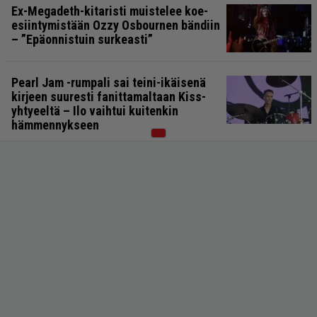
Ex-Megadeth-kitaristi muistelee koe-
esiintymistään Ozzy Osbournen bändiin
– ”Epäonnistuin surkeasti”
Pearl Jam -rumpali sai teini-ikäisenä
kirjeen suuresti fanittamaltaan Kiss-
yhtyeeltä – Ilo vaihtui kuitenkin
hämmennykseen