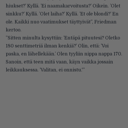
hiukset?’ Kyllä. ’Ei naamakarvoitusta?’ Oikein. ’Olet
sinkku?’ Kyllä. ’Olet laiha?’ Kyllä. ’Et ole blondi?’ En
ole. Kaikki nuo vaatimukset täyttyivät”,
Friedman
kertoo
.
”Sitten minulta kysyttiin: ’Entäpä pituutesi? Oletko
180 senttimetriä ilman kenkiä?’ Olin, että: ’Voi
paska, en lähellekään.’ Olen tyyliin nippa nappa 170.
Sanoin, että teen mitä vaan, käyn vaikka jossain
leikkauksessa. ’Valitan, ei onnistu.'”