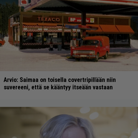
Arvio: Saimaa on toisella covertripillään niin
suvereeni, että se kääntyy itseään vastaan