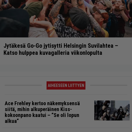
Jytäkesä Go-Go jytisytti Helsingin Suvilahtea –
Katso hulppea kuvagalleria viikonlopulta
AIHEESEEN LIITTYEN
Ace Frehley kertoo näkemyksensä
siitä, mihin alkuperäinen Kiss-
kokoonpano kaatui – ”Se oli lopun
alkua”