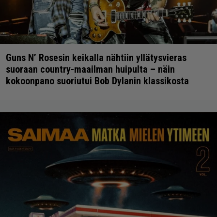
Guns N’ Rosesin keikalla nähtiin yllätysvieras
suoraan country-maailman huipulta – näin
kokoonpano suoriutui Bob Dylanin klassikosta