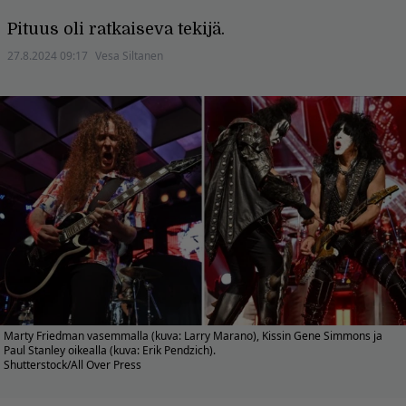
Pituus oli ratkaiseva tekijä.
27.8.2024 09:17
Vesa Siltanen
Marty Friedman vasemmalla (kuva: Larry Marano), Kissin Gene Simmons ja
Paul Stanley oikealla (kuva: Erik Pendzich).
Shutterstock/All Over Press