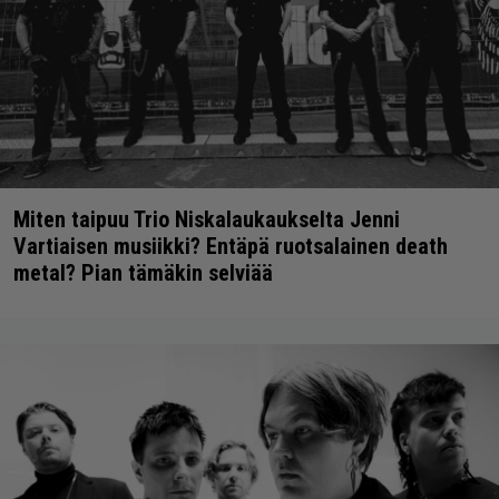
Miten taipuu Trio Niskalaukaukselta Jenni
Vartiaisen musiikki? Entäpä ruotsalainen death
metal? Pian tämäkin selviää