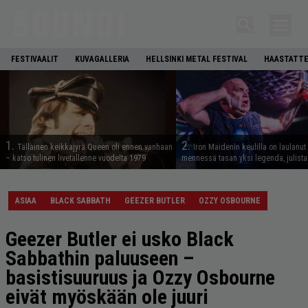
FESTIVAALIT
KUVAGALLERIA
HELLSINKI METAL FESTIVAL
HAASTATTE
1.
2.
Tällainen keikkajyrä Queen oli ennen vanhaan
Iron Maidenin keulilla on laulanut
– katso tulinen livetallenne vuodelta 1979
mennessä tasan yksi legenda, julistaa
ASIAA
BLACK SABBATH
GEEZER BUTLER
OZZY OSBOURNE
Geezer Butler ei usko Black
Sabbathin paluuseen –
basistisuuruus ja Ozzy Osbourne
eivät myöskään ole juuri