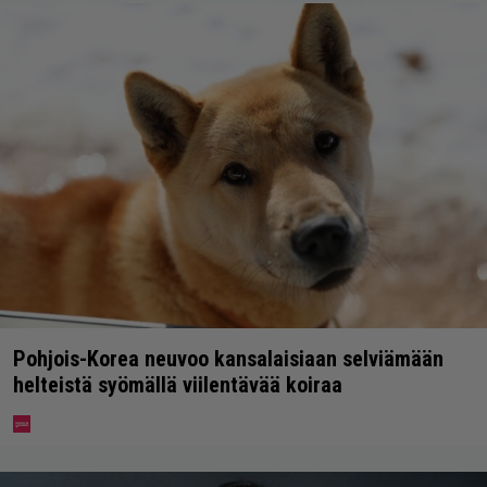
Pohjois-Korea neuvoo kansalaisiaan selviämään
helteistä syömällä viilentävää koiraa