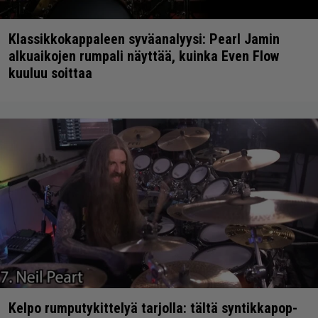
Klassikkokappaleen syväanalyysi: Pearl Jamin
alkuaikojen rumpali näyttää, kuinka Even Flow
kuuluu soittaa
Kelpo rumputykittelyä tarjolla: tältä syntikkapop-