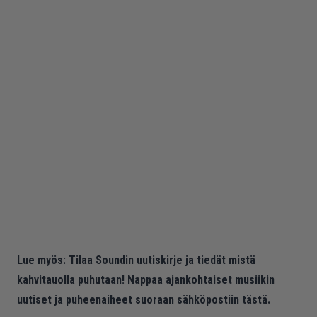
Lue myös:
Tilaa Soundin uutiskirje ja tiedät mistä
kahvitauolla puhutaan! Nappaa ajankohtaiset musiikin
uutiset ja puheenaiheet suoraan sähköpostiin tästä.