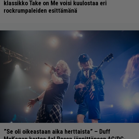
klassikko Take on Me voisi kuulostaa eri
rockrumpaleiden esittämänä
”Se oli oikeastaan aika herttaista” – Duff
McKagan kertoo Axl Rosen jännittäneen AC/DC-