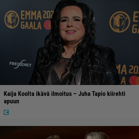
Kaija Koolta ikävä ilmoitus – Juha Tapio kiirehti
apuun