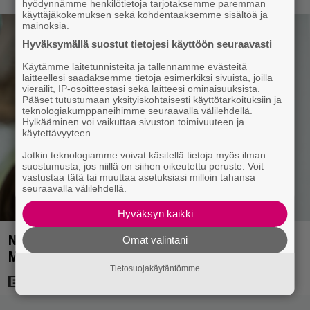
hyödynnämme henkilötietoja tarjotaksemme paremman
käyttäjäkokemuksen sekä kohdentaaksemme sisältöä ja
mainoksia.
Hyväksymällä suostut tietojesi käyttöön seuraavasti
Käytämme laitetunnisteita ja tallennamme evästeitä
laitteellesi saadaksemme tietoja esimerkiksi sivuista, joilla
vierailit, IP-osoitteestasi sekä laitteesi ominaisuuksista.
Pääset tutustumaan yksityiskohtaisesti käyttötarkoituksiin ja
teknologiakumppaneihimme seuraavalla välilehdellä.
Hylkääminen voi vaikuttaa sivuston toimivuuteen ja
käytettävyyteen.
Jotkin teknologiamme voivat käsitellä tietoja myös ilman
suostumusta, jos niillä on siihen oikeutettu peruste. Voit
vastustaa tätä tai muuttaa asetuksiasi milloin tahansa
seuraavalla välilehdellä.
Hyväksyn kaikki
Nyt Netflixissä: 180 miljoonan toimintaseikkailu –
Omat valintani
Margot Robbie vei seksikohtauksen liian pitkälle
Tietosuojakäytäntömme