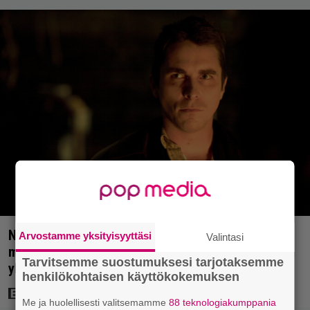
Nyt Netflixissä: Christopher Nolanin viiden tähden
Arvostamme yksityisyyttäsi
Valintasi
mysteerileffa – ”Huikean hienosti kirjoitettu
Tarvitsemme suostumuksesi tarjotaksemme
yllätyskäänteiden sarja”
henkilökohtaisen käyttökokemuksen
Me ja huolellisesti valitsemamme
88 teknologiakumppania