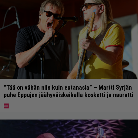
”Tää on vähän niin kuin eutanasia” – Martti Syrjän
puhe Eppujen jäähyväiskeikalla kosketti ja nauratti