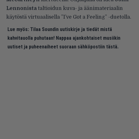
Lennonista
taltioidun kuva- ja äänimateriaalin
käytöstä virtuaalisella ”I’ve Got a Feeling” -duetolla.
Lue myös:
Tilaa Soundin uutiskirje ja tiedät mistä
kahvitauolla puhutaan! Nappaa ajankohtaiset musiikin
uutiset ja puheenaiheet suoraan sähköpostiin tästä.