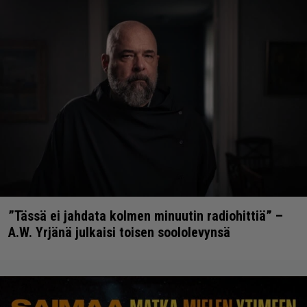
”Tässä ei jahdata kolmen minuutin radiohittiä” –
A.W. Yrjänä julkaisi toisen soololevynsä