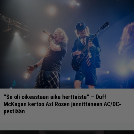
”Se oli oikeastaan aika herttaista” – Duff
McKagan kertoo Axl Rosen jännittäneen AC/DC-
pestiään