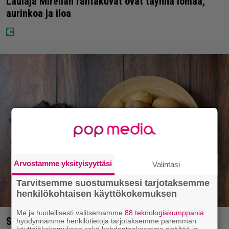
Laulaja Mirellan rantakuvat ovat täynnä lomaa,
aurinkoa ja iloa
Arvostamme yksityisyyttäsi
Valintasi
Tarvitsemme suostumuksesi tarjotaksemme
henkilökohtaisen käyttökokemuksen
Me ja huolellisesti valitsemamme
88 teknologiakumppania
Syötkö perunoita näin? Tutkijat löysivät yhteyden
hyödynnämme henkilötietoja tarjotaksemme paremman