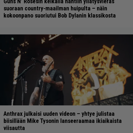
Guns N’ Rosesin keikalla nähtiin yllätysvieras
suoraan country-maailman huipulta – näin
kokoonpano suoriutui Bob Dylanin klassikosta
Anthrax julkaisi uuden videon – yhtye julistaa
biisillään Mike Tysonin lanseeraamaa ikiaikaista
viisautta