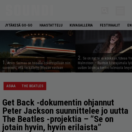
JYTÄKESÄ GO-GO
HAASTATTELU
KUVAGALLERIA
FESTIVAALIT
EN
2.
Se on nyt tai ei koskaan, toteaa Y
1.
Arvio: Saimaa on toisella covertripillään niin
Malmsteen – Ruotsin kitarajumala ly
suvereeni, että se kääntyy itseään vastaan
uuden biisin ja kertoo tulevasta levys
ASIAA
THE BEATLES
Get Back -dokumentin ohjannut
Peter Jackson suunnittelee jo uutta
The Beatles -projektia – ”Se on
jotain hyvin, hyvin erilaista”