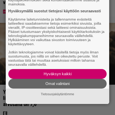
käyttäjäkokemuksen sekä kohdentaaksemme sisältöä ja
vakavaan kansansairauteen
mainoksia.
Hyväksymällä suostut tietojesi käyttöön seuraavasti
Käytämme laitetunnisteita ja tallennamme evästeitä
laitteellesi saadaksemme tietoja esimerkiksi sivuista, joilla
vierailit, IP-osoitteestasi sekä laitteesi ominaisuuksista.
Pääset tutustumaan yksityiskohtaisesti käyttötarkoituksiin ja
teknologiakumppaneihimme seuraavalla välilehdellä.
Hylkääminen voi vaikuttaa sivuston toimivuuteen ja
käytettävyyteen.
Jotkin teknologiamme voivat käsitellä tietoja myös ilman
suostumusta, jos niillä on siihen oikeutettu peruste. Voit
vastustaa tätä tai muuttaa asetuksiasi milloin tahansa
seuraavalla välilehdellä.
Hyväksyn kaikki
Omat valintani
Yöllä tv:ssä: Sotaelokuvan näyttelijät kasvattivat
Tietosuojakäytäntömme
lihakset nopeasti erikoisella kikalla – IMDb-
arvosana on 7,6