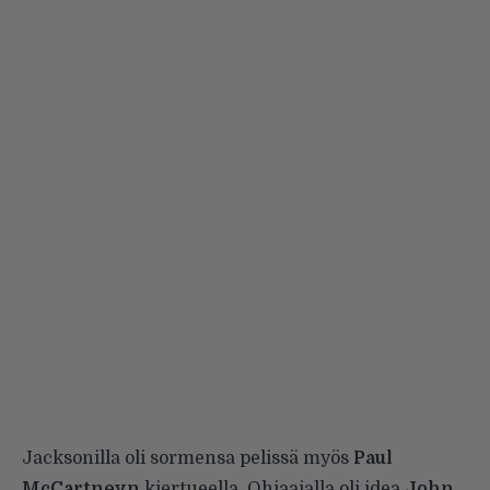
Jacksonilla oli sormensa pelissä myös
Paul
McCartneyn
kiertueella. Ohjaajalla oli idea
John