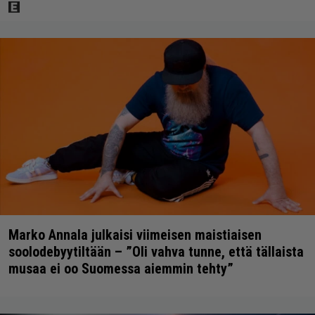
Marko Annala julkaisi viimeisen maistiaisen
soolodebyytiltään – ”Oli vahva tunne, että tällaista
musaa ei oo Suomessa aiemmin tehty”