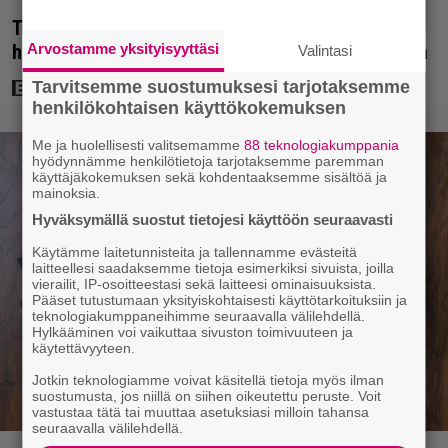
Tänän tv:ssä: Esko Salminen ja Satu Silvo tekevät
Arvostamme yksityisyyttäsi
hienot pääroolit vuoden 1984 menestyselokuvassa
Valintasi
Tarvitsemme suostumuksesi tarjotaksemme
henkilökohtaisen käyttökokemuksen
Me ja huolellisesti valitsemamme
88 teknologiakumppania
hyödynnämme henkilötietoja tarjotaksemme paremman
käyttäjäkokemuksen sekä kohdentaaksemme sisältöä ja
mainoksia.
Hyväksymällä suostut tietojesi käyttöön seuraavasti
Käytämme laitetunnisteita ja tallennamme evästeitä
laitteellesi saadaksemme tietoja esimerkiksi sivuista, joilla
vierailit, IP-osoitteestasi sekä laitteesi ominaisuuksista.
Pääset tutustumaan yksityiskohtaisesti käyttötarkoituksiin ja
teknologiakumppaneihimme seuraavalla välilehdellä.
Hylkääminen voi vaikuttaa sivuston toimivuuteen ja
käytettävyyteen.
Jotkin teknologiamme voivat käsitellä tietoja myös ilman
suostumusta, jos niillä on siihen oikeutettu peruste. Voit
vastustaa tätä tai muuttaa asetuksiasi milloin tahansa
seuraavalla välilehdellä.