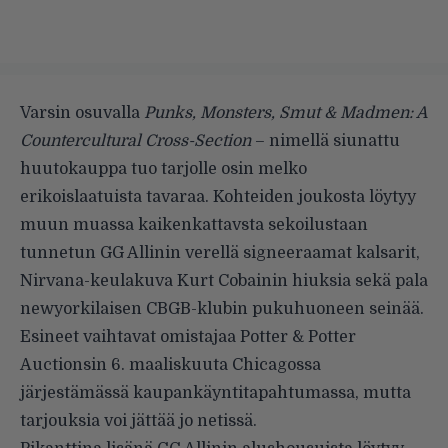
Varsin osuvalla
Punks, Monsters, Smut & Madmen: A
Countercultural Cross-Section
– nimellä siunattu
huutokauppa tuo tarjolle osin melko
erikoislaatuista tavaraa. Kohteiden joukosta löytyy
muun muassa kaikenkattavsta sekoilustaan
tunnetun GG Allinin verellä signeeraamat kalsarit,
Nirvana-keulakuva Kurt Cobainin hiuksia sekä pala
newyorkilaisen CBGB-klubin pukuhuoneen seinää.
Esineet vaihtavat omistajaa Potter & Potter
Auctionsin 6. maaliskuuta Chicagossa
järjestämässä kaupankäyntitapahtumassa, mutta
tarjouksia voi jättää jo
netissä
.