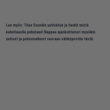
Lue myös:
Tilaa Soundin uutiskirje ja tiedät mistä
kahvitauolla puhutaan! Nappaa ajankohtaiset musiikin
uutiset ja puheenaiheet suoraan sähköpostiin tästä.