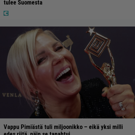
tulee Suomesta
Vappu Pimiästä tuli miljoonikko – eikä yksi milli
edes riitä, näin se tapahtui