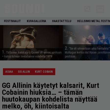
FESTIVAALIT
KUVAGALLERIA
HAASTATTELU
HELLSINKI METAL FESTI
2.
”Se oli oikeastaan aika herttaista”
1.
Tällainen keikkajyrä Queen oli ennen vanhaan
McKagan kertoo Axl Rosen jännittäne
– katso tulinen livetallenne vuodelta 1979
pestiään
ASIAA
GG ALLIN
KURT COBAIN
GG Allinin käytetyt kalsarit, Kurt
Cobainin hiuksia… – tämän
huutokaupan kohdelista näyttää
melko, öh, kiintoisalta