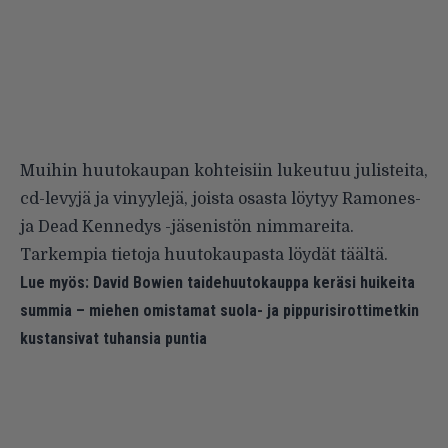
Muihin huutokaupan kohteisiin lukeutuu julisteita,
cd-levyjä ja vinyylejä, joista osasta löytyy Ramones-
ja Dead Kennedys -jäsenistön nimmareita.
Tarkempia tietoja huutokaupasta löydät
täältä
.
Lue myös:
David Bowien taidehuutokauppa keräsi huikeita
summia – miehen omistamat suola- ja pippurisirottimetkin
kustansivat tuhansia puntia