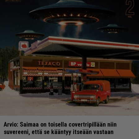
Arvio: Saimaa on toisella covertripillään niin
suvereeni, että se kääntyy itseään vastaan