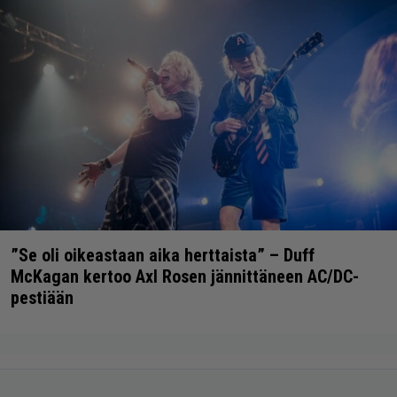
”Se oli oikeastaan aika herttaista” – Duff
McKagan kertoo Axl Rosen jännittäneen AC/DC-
pestiään