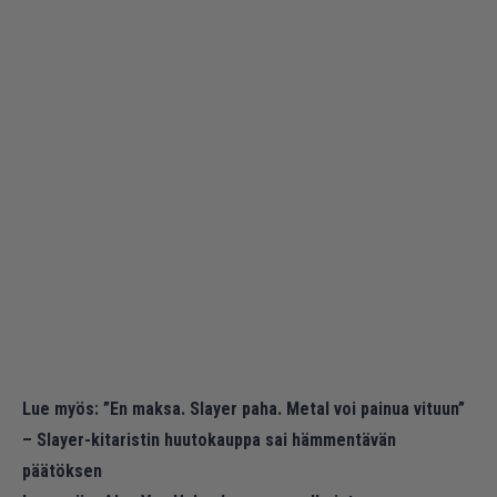
Lue myös:
”En maksa. Slayer paha. Metal voi painua vituun”
– Slayer-kitaristin huutokauppa sai hämmentävän
päätöksen