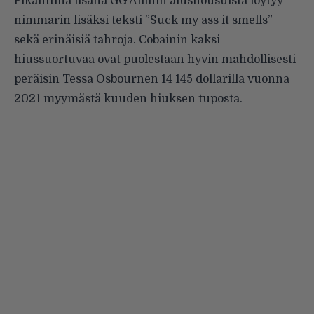
Pikanttina lisänä GG Allinin alushousuista löytyy
nimmarin lisäksi teksti ”Suck my ass it smells”
sekä erinäisiä tahroja. Cobainin kaksi
hiussuortuvaa ovat puolestaan hyvin mahdollisesti
peräisin Tessa Osbournen 14 145 dollarilla vuonna
2021 myymästä kuuden hiuksen tuposta.