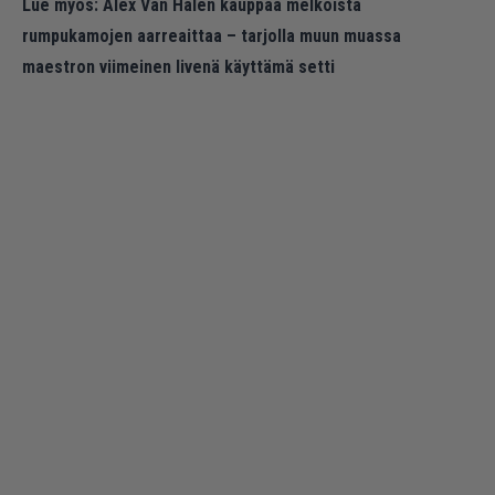
Lue myös:
Alex Van Halen kauppaa melkoista
rumpukamojen aarreaittaa – tarjolla muun muassa
maestron viimeinen livenä käyttämä setti