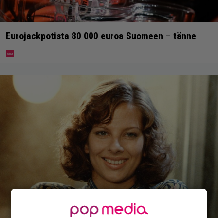
Eurojackpotista 80 000 euroa Suomeen – tänne