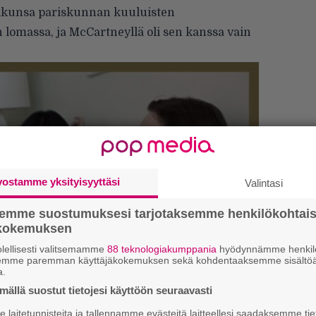
alkunsa pariskunnan kuuluisten
omassa, ja McCartneyllä oli sen kanssa vain
We
vostamme yksityisyyttäsi
Valintasi
t
semme suostumuksesi tarjotaksemme henkilökohtai
ökokemuksen
Uu
lellisesti valitsemamme
88 teknologiakumppania
hyödynnämme henkilö
Va
semme paremman käyttäjäkokemuksen sekä kohdentaaksemme sisältöä
ry
a.
ällä suostut tietojesi käyttöön seuraavasti
Gl
laitetunnisteita ja tallennamme evästeitä laitteellesi saadaksemme tie