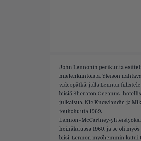
John Lennonin perikunta esittel
mielenkiintoista. Yleisön nähtäv
videopätkä, jolla Lennon fiilist
biisiä Sheraton Oceanus -hotell
julkaisua. Nic Knowlandin ja Mik
toukokuuta 1969.
Lennon–McCartney-yhteistyöksi k
heinäkuussa 1969, ja se oli my
biisi. Lennon myöhemmin katui M