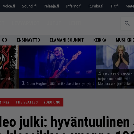
Voice.fi
Soundi.fi
Pelaaja.fi
Inferno.fi
Rumba.fi
Tilt.fi
Metel
ET
LEVYARVIOT
JUTUT
LEHTI
O-GO
ENSINÄYTTÖ
ELÄMÄNI SOUNDIT
KEIKKA
MUSIIKKI
4.
Linkin Park kertoo h
tuva ryhmä
tarjoaa uutta nähtävää – 
3.
Glenn Hughes jättää keikkalavat terveyssyistä
Meteora-aikojen tuotanto
RTNEY
THE BEATLES
YOKO ONO
deo julki: hyväntuuline