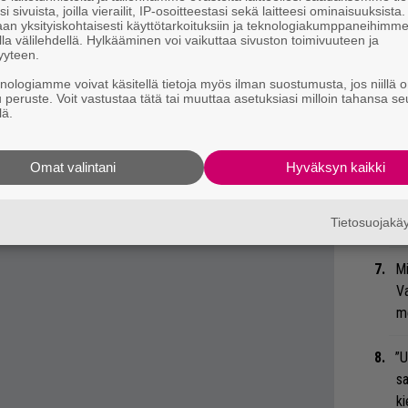
i sivuista, joilla vierailit, IP-osoitteestasi sekä laitteesi ominaisuuksista
 tiedät mistä kahvitauolla puhutaan! Nappaa
Li
an yksityiskohtaisesti käyttötarkoituksiin ja teknologiakumppaneihimm
la välilehdellä. Hylkääminen voi vaikuttaa sivuston toimivuuteen ja
eenaiheet suoraan sähköpostiin tästä.
ta
yyteen.
Me
knologiamme voivat käsitellä tietoja myös ilman suostumusta, jos niillä o
u peruste. Voit vastustaa tätä tai muuttaa asetuksiasi milloin tahansa se
lä.
Nä
tu
Di
Omat valintani
Hyväksyn kaikki
Bl
Tietosuojak
nä
Mi
Va
me
”U
s
ki