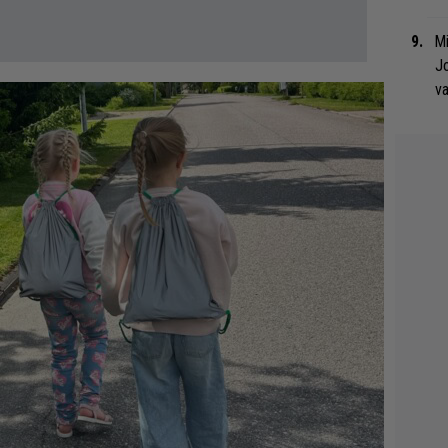
Mi
Jo
va