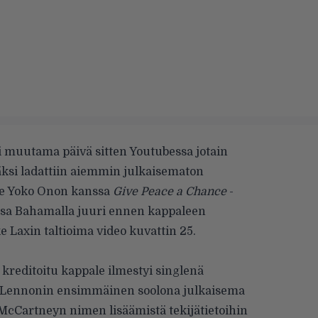
i muutama päivä sitten Youtubessa jotain
äksi ladattiin aiemmin julkaisematon
elee Yoko Onon kanssa
Give Peace a Chance
-
issa Bahamalla juuri ennen kappaleen
e Laxin taltioima video kuvattin 25.
reditoitu kappale ilmestyi singlenä
ös Lennonin ensimmäinen soolona julkaisema
cCartneyn nimen lisäämistä tekijätietoihin