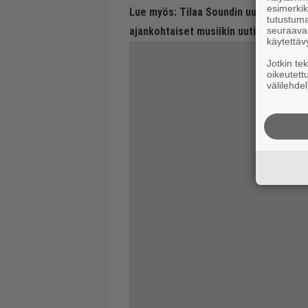
esimerkiks
Lue myös:
Tilaa Soundin uutiskirje ja
tutustuma
seuraaval
ajankohtaiset musiikin uutiset ja puh
käytettäv
Jotkin te
oikeutett
välilehdel