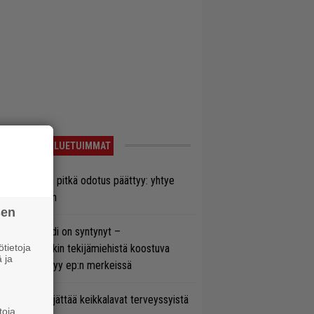
LUETUIMMAT
ezer-fanien pitkä odotus päättyy: yhtye
ulee Suomeen
sen
si superbändi on syntynyt –
tietoja
ihtoehtorockin tekijämiehistä koostuva
 ja
hmä esittäytyy ep:n merkeissä
enn Hughes jättää keikkalavat terveyssyistä
toja