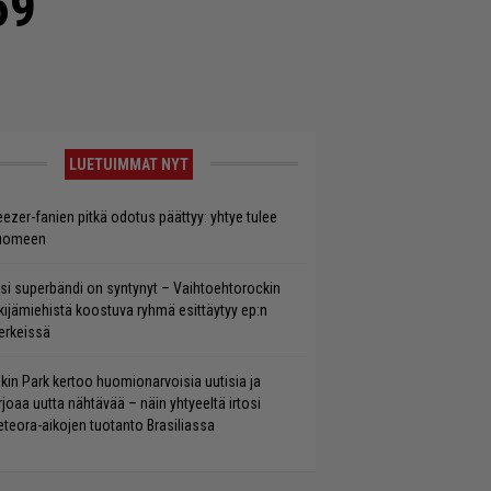
69
LUETUIMMAT NYT
ezer-fanien pitkä odotus päättyy: yhtye tulee
uomeen
si superbändi on syntynyt – Vaihtoehtorockin
kijämiehistä koostuva ryhmä esittäytyy ep:n
rkeissä
nkin Park kertoo huomionarvoisia uutisia ja
rjoaa uutta nähtävää – näin yhtyeeltä irtosi
teora-aikojen tuotanto Brasiliassa