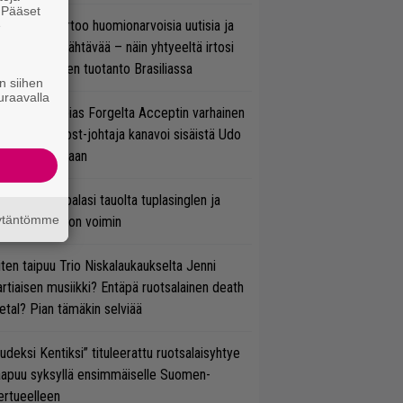
. Pääset
nkin Park kertoo huomionarvoisia uutisia ja
e
rjoaa uutta nähtävää – näin yhtyeeltä irtosi
teora-aikojen tuotanto Brasiliassa
n siihen
uraavalla
in sujuu Tobias Forgelta Acceptin varhainen
otanto – Ghost-johtaja kanavoi sisäistä Udo
rkschneideriaan
ind Channel palasi tauolta tuplasinglen ja
äytäntömme
yttävän videon voimin
ten taipuu Trio Niskalaukaukselta Jenni
rtiaisen musiikki? Entäpä ruotsalainen death
tal? Pian tämäkin selviää
udeksi Kentiksi” tituleerattu ruotsalaisyhtye
aapuu syksyllä ensimmäiselle Suomen-
ertueelleen