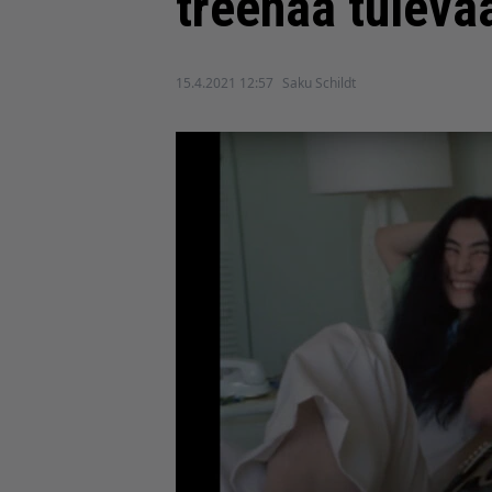
treenaa tuleva
15.4.2021 12:57
Saku Schildt