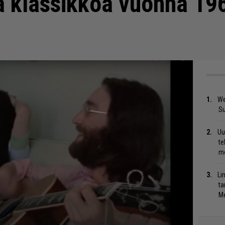
a klassikkoa vuonna 19
We
S
Uu
te
me
Li
ta
Me