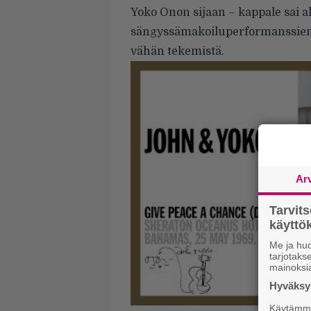
Yoko Onon sijaan – kappale sai 
sängyssämakoiluperformanssien l
vähän tekemistä.
Ar
Tarvit
käytt
Me ja huo
tarjotak
mainoksi
Hyväksym
Käytämme 