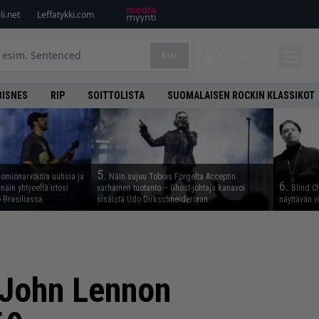
i.net
Leffatykki.com
Etsi
KIRJAUDU
BISNES
RIP
SOITTOLISTA
SUOMALAISEN ROCKIN KLASSIKOT
5.
uomionarvoisia uutisia ja
Näin sujuu Tobias Forgelta Acceptin
6.
näin yhtyeeltä irtosi
varhainen tuotanto – Ghost-johtaja kanavoi
Blind Ch
 Brasiliassa
sisäistä Udo Dirkschneideriaan
näyttävän v
n John Lennon