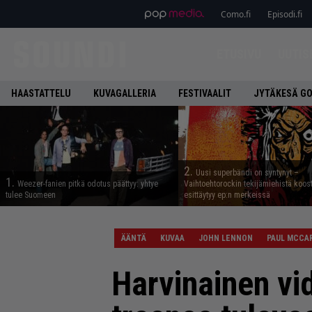
Como.fi
Episodi.fi
ETUSIVU
UUTIS
HAASTATTELU
KUVAGALLERIA
FESTIVAALIT
JYTÄKESÄ G
2.
Uusi superbändi on syntynyt –
1.
Weezer-fanien pitkä odotus päättyy: yhtye
Vaihtoehtorockin tekijämiehistä koos
tulee Suomeen
esittäytyy ep:n merkeissä
ÄÄNTÄ
KUVAA
JOHN LENNON
PAUL MCCA
Harvinainen vi