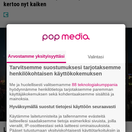
kertoo nyt kaiken
Arvostamme yksityisyyttäsi
Valintasi
Tarvitsemme suostumuksesi tarjotaksemme
henkilökohtaisen käyttökokemuksen
Me ja huolellisesti valitsemamme
88 teknologiakumppania
hyödynnämme henkilötietoja tarjotaksemme paremman
käyttäjäkokemuksen sekä kohdentaaksemme sisältöä ja
mainoksia.
Hyväksymällä suostut tietojesi käyttöön seuraavasti
Käytämme laitetunnisteita ja tallennamme evästeitä
laitteellesi saadaksemme tietoja esimerkiksi sivuista, joilla
vierailit, IP-osoitteestasi sekä laitteesi ominaisuuksista.
Livearvio: Kaikki häipyy, niin myös Eppu Normaali
Pääset tutustumaan yksityiskohtaisesti käyttötarkoituksiin ja