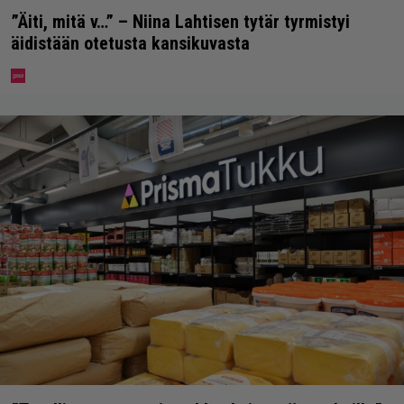
”Äiti, mitä v…” – Niina Lahtisen tytär tyrmistyi
äidistään otetusta kansikuvasta