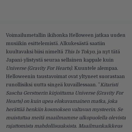
Voimailumetallin ikihonka Helloween jatkaa uuden
musiikin esittelemistä. Alkukesästä saatiin
kuultavaksi biisi nimeltä
This Is Tokyo
, ja nyt tätä
Japani-ylistystä seuraa sellainen kappale kuin
Universe (Gravity For Hearts)
. Kuuntele alempaa.
Helloweenin taustavoimat ovat yltyneet suorastaan
runollisiksi uutta singeä kuvaillessaan. ”
Kitaristi
Sascha Gerstnerin kirjoittama Universe (Gravity For
Hearts) on kuin upea elokuvamainen matka, joka
herättää henkiin kosmoksen valtavan mysteerin. Se
muistuttaa meitä maailmamme ulkopuolella olevista
rajattomista mahdollisuuksista. Maailmankaikkeus