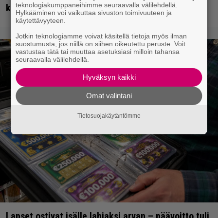
teknologiakumppaneihimme seuraavalla välilehdellä.
kunniakkaasti keikkalavoilta
Hylkääminen voi vaikuttaa sivuston toimivuuteen ja
käytettävyyteen.
Jotkin teknologiamme voivat käsitellä tietoja myös ilman
suostumusta, jos niillä on siihen oikeutettu peruste. Voit
vastustaa tätä tai muuttaa asetuksiasi milloin tahansa
seuraavalla välilehdellä.
Hyväksyn kaikki
Omat valintani
Tietosuojakäytäntömme
Lapset ostivat isälle lahjaksi arvan – päävoitto tuli,