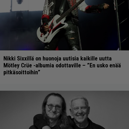
Nikki Sixxillä on huonoja uutisia kaikille uutta
Mötley Crüe -albumia odottaville – ”En usko enää
pitkäsoittoihin”