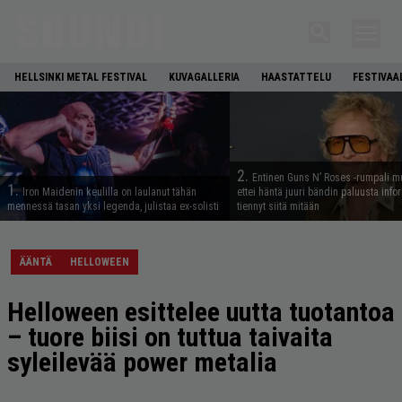
HELLSINKI METAL FESTIVAL
KUVAGALLERIA
HAASTATTELU
FESTIVAA
2.
Entinen Guns N’ Roses -rumpali mu
1.
Iron Maidenin keulilla on laulanut tähän
ettei häntä juuri bändin paluusta info
mennessä tasan yksi legenda, julistaa ex-solisti
tiennyt siitä mitään
ÄÄNTÄ
HELLOWEEN
Helloween esittelee uutta tuotantoa
– tuore biisi on tuttua taivaita
syleilevää power metalia