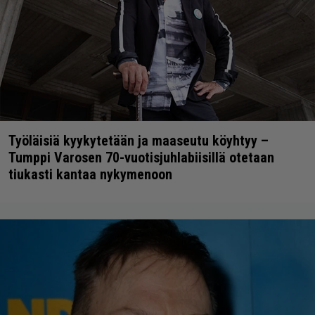
Työläisiä kyykytetään ja maaseutu köyhtyy –
Tumppi Varosen 70-vuotisjuhlabiisillä otetaan
tiukasti kantaa nykymenoon