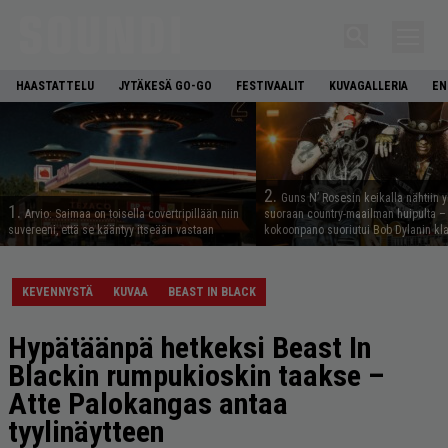
HAASTATTELU
JYTÄKESÄ GO-GO
FESTIVAALIT
KUVAGALLERIA
EN
2.
Guns N’ Rosesin keikalla nähtiin y
1.
Arvio: Saimaa on toisella covertripillään niin
suoraan country-maailman huipulta –
suvereeni, että se kääntyy itseään vastaan
kokoonpano suoriutui Bob Dylanin kl
KEVENNYSTÄ
KUVAA
BEAST IN BLACK
Hypätäänpä hetkeksi Beast In
Blackin rumpukioskin taakse –
Atte Palokangas antaa
tyylinäytteen