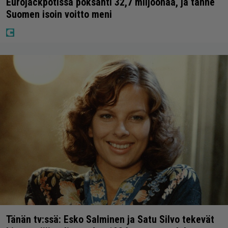
Eurojackpotissa poksahti 32,7 miljoonaa, ja tänne
Suomen isoin voitto meni
Tänän tv:ssä: Esko Salminen ja Satu Silvo tekevät