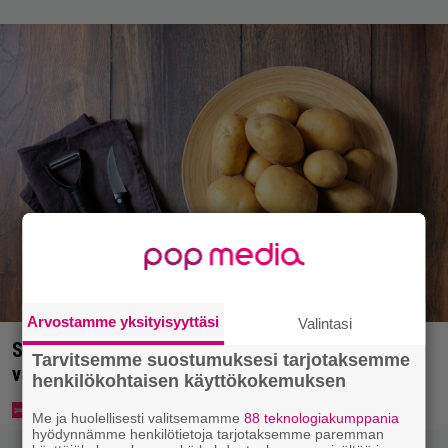
Arvostamme yksityisyyttäsi
Valintasi
Syötkö perunoita näin? Tutkijat löysivät yhteyden
Tarvitsemme suostumuksesi tarjotaksemme
vakavaan kansansairauteen
henkilökohtaisen käyttökokemuksen
Me ja huolellisesti valitsemamme
88 teknologiakumppania
hyödynnämme henkilötietoja tarjotaksemme paremman