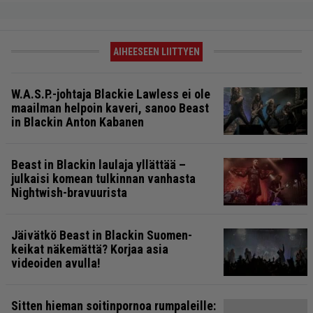
AIHEESEEN LIITTYEN
W.A.S.P.-johtaja Blackie Lawless ei ole
maailman helpoin kaveri, sanoo Beast
in Blackin Anton Kabanen
Beast in Blackin laulaja yllättää –
julkaisi komean tulkinnan vanhasta
Nightwish-bravuurista
Jäivätkö Beast in Blackin Suomen-
keikat näkemättä? Korjaa asia
videoiden avulla!
Sitten hieman soitinpornoa rumpaleille: