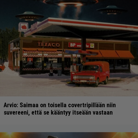
Arvio: Saimaa on toisella covertripillään niin
suvereeni, että se kääntyy itseään vastaan