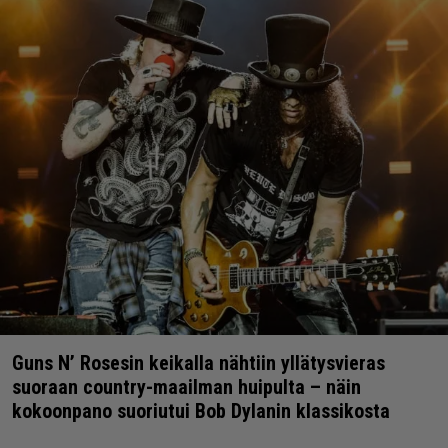
Guns N’ Rosesin keikalla nähtiin yllätysvieras
suoraan country-maailman huipulta – näin
kokoonpano suoriutui Bob Dylanin klassikosta