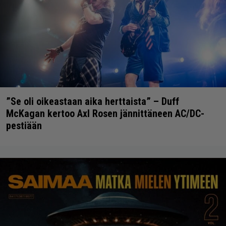
”Se oli oikeastaan aika herttaista” – Duff
McKagan kertoo Axl Rosen jännittäneen AC/DC-
pestiään