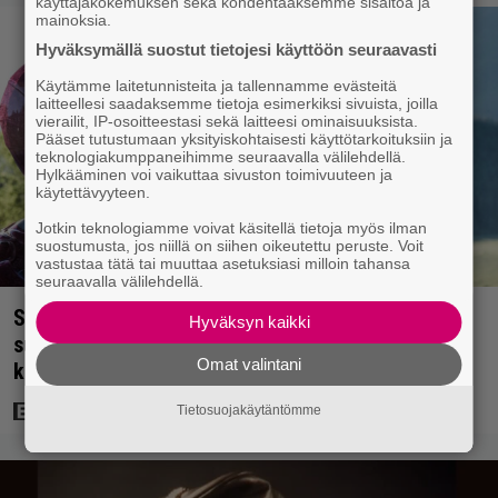
käyttäjäkokemuksen sekä kohdentaaksemme sisältöä ja
mainoksia.
Hyväksymällä suostut tietojesi käyttöön seuraavasti
Käytämme laitetunnisteita ja tallennamme evästeitä
laitteellesi saadaksemme tietoja esimerkiksi sivuista, joilla
vierailit, IP-osoitteestasi sekä laitteesi ominaisuuksista.
Pääset tutustumaan yksityiskohtaisesti käyttötarkoituksiin ja
teknologiakumppaneihimme seuraavalla välilehdellä.
Hylkääminen voi vaikuttaa sivuston toimivuuteen ja
käytettävyyteen.
Jotkin teknologiamme voivat käsitellä tietoja myös ilman
suostumusta, jos niillä on siihen oikeutettu peruste. Voit
vastustaa tätä tai muuttaa asetuksiasi milloin tahansa
seuraavalla välilehdellä.
Scifihetki: Ilmaiskatselussa 100 miljoonan dollarin
Hyväksyn kaikki
supersankarielokuva – sai Suomessa 4017
Omat valintani
katsojaa
Tietosuojakäytäntömme