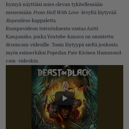
hymyä näyttäisi mies olevan tykitellessään
menemään
From Hell With Love
-levyltä
löytyvää
Repentless
-kappaletta.
Rumpuvideon toteutuksesta vastaa Antti
Kangasaho, jonka
Youtube-kanava
on omistettu
drumcam-videoille. Tosin löytyypä sieltä joukosta
myös esimerkiksi Popedan Pate Kivisen
Hammond-
cam -videokin
.