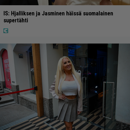
IS: Hjalliksen ja Jasminen häissä suomalainen
supertähti