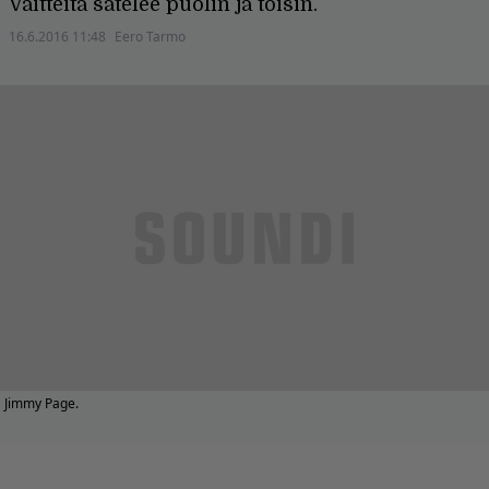
Väitteitä satelee puolin ja toisin.
16.6.2016 11:48
Eero Tarmo
Jimmy Page.