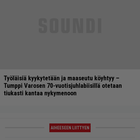
Työläisiä kyykytetään ja maaseutu köyhtyy –
Tumppi Varosen 70-vuotisjuhlabiisillä otetaan
tiukasti kantaa nykymenoon
AIHEESEEN LIITTYEN