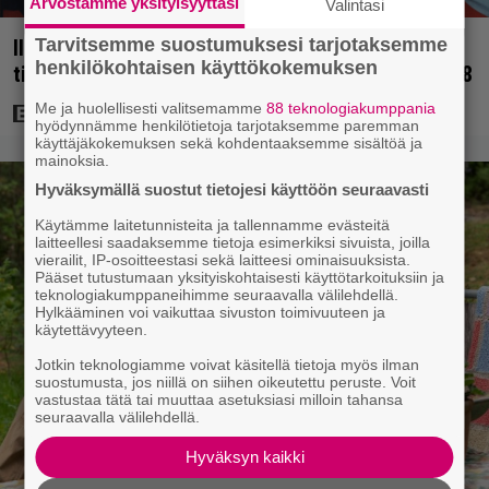
Arvostamme yksityisyyttäsi
Valintasi
Tarvitsemme suostumuksesi tarjotaksemme
Illalla tv:ssä: Uuno-elokuva jossa käytettiin
henkilökohtaisen käyttökokemuksen
tietokonegrafiikkaa? Sellainen tehtiin vuonna 1998
Me ja huolellisesti valitsemamme
88 teknologiakumppania
hyödynnämme henkilötietoja tarjotaksemme paremman
käyttäjäkokemuksen sekä kohdentaaksemme sisältöä ja
mainoksia.
Hyväksymällä suostut tietojesi käyttöön seuraavasti
Käytämme laitetunnisteita ja tallennamme evästeitä
laitteellesi saadaksemme tietoja esimerkiksi sivuista, joilla
vierailit, IP-osoitteestasi sekä laitteesi ominaisuuksista.
Pääset tutustumaan yksityiskohtaisesti käyttötarkoituksiin ja
teknologiakumppaneihimme seuraavalla välilehdellä.
Hylkääminen voi vaikuttaa sivuston toimivuuteen ja
käytettävyyteen.
Jotkin teknologiamme voivat käsitellä tietoja myös ilman
suostumusta, jos niillä on siihen oikeutettu peruste. Voit
vastustaa tätä tai muuttaa asetuksiasi milloin tahansa
seuraavalla välilehdellä.
Hyväksyn kaikki