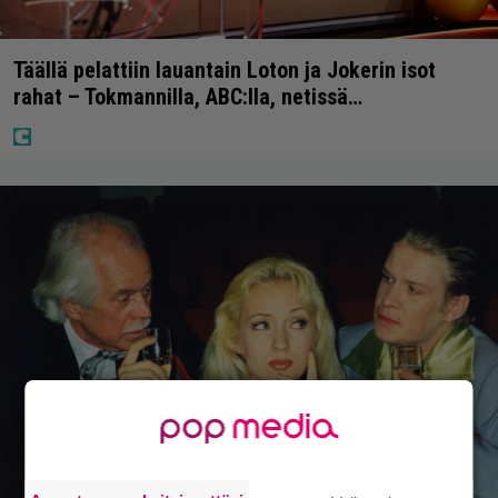
Täällä pelattiin lauantain Loton ja Jokerin isot
rahat – Tokmannilla, ABC:lla, netissä…