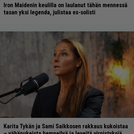
Iron Maidenin keulilla on laulanut tähän mennessä
tasan yksi legenda, julistaa ex-solisti
Karita Tykän ja Sami Saikkosen rakkaus kukoistaa
– vähäpukeista hempeilyä ja leveitä virnistyksiä