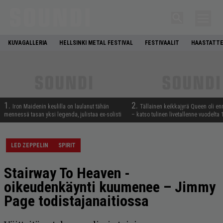
KUVAGALLERIA
HELLSINKI METAL FESTIVAL
FESTIVAALIT
HAASTATTE
1.
2.
Iron Maidenin keulilla on laulanut tähän
Tällainen keikkajyrä Queen oli e
mennessä tasan yksi legenda, julistaa ex-solisti
– katso tulinen livetallenne vuodelta
LED ZEPPELIN
SPIRIT
Stairway To Heaven -
oikeudenkäynti kuumenee – Jimmy
Page todistajanaitiossa