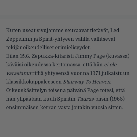
Kuten useat sivujamme seuraavat tietävät, Led
Zeppelinin ja Spirit-yhtyeen välillä vallitsevat
tekijänoikeudelliset erimielisyydet
.
Eilen 15.6. Zepukka-kitaristi Jimmy Page (kuvassa)
käväisi oikeudessa kertomassa, että hän
ei ole
varastanut
riffiä yhtyeensä vuonna 1971 julkaistuun
klassikkokappaleeseen
Stairway To Heaven
.
Oikeuskäsittelyn toisena päivänä Page totesi, että
hän ylipäätään kuuli Spiritin
Taurus
-biisin (1968)
ensimmäisen kerran vasta joitakin vuosia sitten.