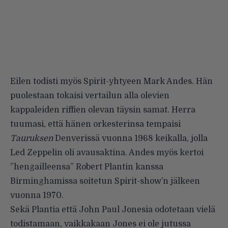
Eilen todisti myös Spirit-yhtyeen Mark Andes. Hän
puolestaan tokaisi vertailun alla olevien
kappaleiden riffien olevan täysin samat. Herra
tuumasi, että hänen orkesterinsa tempaisi
Tauruksen
Denverissä vuonna 1968 keikalla, jolla
Led Zeppelin oli avausaktina. Andes myös
kertoi
”hengailleensa” Robert Plantin kanssa
Birminghamissa soitetun Spirit-show’n jälkeen
vuonna 1970.
Sekä Plantia että John Paul Jonesia odotetaan vielä
todistamaan, vaikkakaan Jones ei ole jutussa