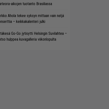
teora-aikojen tuotanto Brasiliassa
rkko Ahola tekee syksyn mittaan vain neljä
nserttia – keikkakalenteri julki
täkesä Go-Go jytisytti Helsingin Suvilahtea –
tso hulppea kuvagalleria viikonlopulta