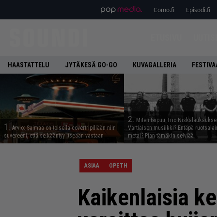
Como.fi
Episodi.fi
ETUSIVU
UUTIS
HAASTATTELU
JYTÄKESÄ GO-GO
KUVAGALLERIA
FESTIVA
2.
Miten taipuu Trio Niskalaukaukse
1.
Arvio: Saimaa on toisella covertripillään niin
Vartiaisen musiikki? Entäpä ruotsala
suvereeni, että se kääntyy itseään vastaan
metal? Pian tämäkin selviää
ASIAA
OPETH
Kaikenlaisia ke