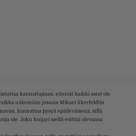
tuttaa kannattajiaan, etteivät kaikki asiat ole
ut vaikka näkemään jossain Mikael Åkerfeldtin
avan, kannattaa pysyä epäileväisenä, sillä
ivuja ole. Joku huijari siellä esittää olevansa