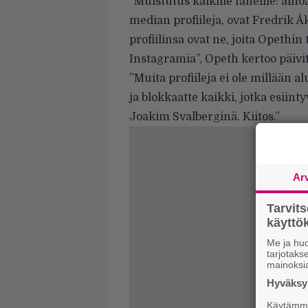
”Muistutus kaikille faneille: aino
median profiileja, ovat Fredrik Å
profiilinsa ovat ne, joita Opethi
Instagramia”, Opeth kertoo päivit
”Muita profiileja ei ole millään 
ja blokkaatte kaikki, jotka esiin
Joakim Svalberginä. Kiitos.”
Ar
Tarvit
käytt
Me ja huo
tarjotak
mainoksi
Hyväksym
Käytämme 