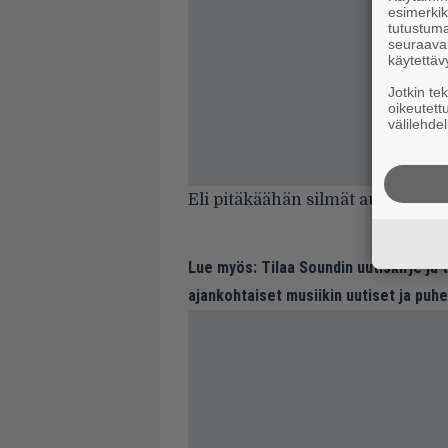
esimerkiks
tutustuma
seuraaval
käytettäv
Jotkin te
oikeutett
välilehdel
Eli pitäkäähän silmät auki! Lue 
Lue myös:
Tilaa Soundin uutiskirje ja
ajankohtaiset musiikin uutiset ja puh