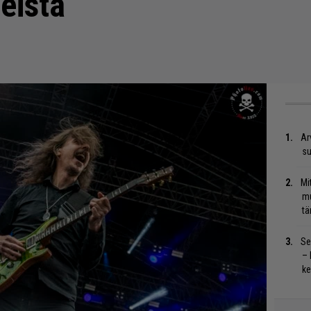
reista
Ar
su
Mi
mu
tä
Se
– 
ke