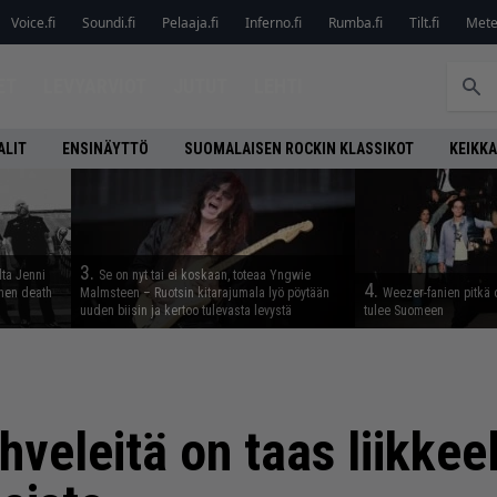
Voice.fi
Soundi.fi
Pelaaja.fi
Inferno.fi
Rumba.fi
Tilt.fi
Metel
ET
LEVYARVIOT
JUTUT
LEHTI
ALIT
ENSINÄYTTÖ
SUOMALAISEN ROCKIN KLASSIKOT
KEIKKA
3.
lta Jenni
Se on nyt tai ei koskaan, toteaa Yngwie
4.
inen death
Malmsteen – Ruotsin kitarajumala lyö pöytään
Weezer-fanien pitkä 
uuden biisin ja kertoo tulevasta levystä
tulee Suomeen
hveleitä on taas liikkee