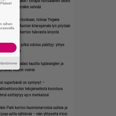
rtiaisen musiikki? Entäpä ruotsalainen death
. Pääset
tal? Pian tämäkin selviää
e
 on nyt tai ei koskaan, toteaa Yngwie
n siihen
lmsteen – Ruotsin kitarajumala lyö pöytään
uraavalla
den biisin ja kertoo tulevasta levystä
ezer-fanien pitkä odotus päättyy: yhtye
ulee Suomeen
äytäntömme
ind Channel palasi tauolta tuplasinglen ja
yttävän videon voimin
si superbändi on syntynyt –
ihtoehtorockin tekijämiehistä koostuva
hmä esittäytyy ep:n merkeissä
nkin Park kertoo huomionarvoisia uutisia ja
rjoaa uutta nähtävää – näin yhtyeeltä irtosi