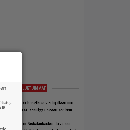
sen
LUETUIMMAT
vio: Saimaa on toisella covertripillään niin
tietoja
 ja
vereeni, että se kääntyy itseään vastaan
ten taipuu Trio Niskalaukaukselta Jenni
toja