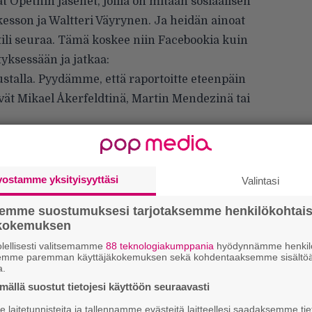
at Opethin jäsenet, joilla on mitään sosiaalisen
kesson ja Waltteri Väyrynen. Ja heidän ainoat
n tili seuraa. Tämä koskee niin Facebookia kuin
yksessään ja jatkaa:
alustalla. Pyydämme, että raportoitte eteenpäin
tyvät Mikael Åkerfeldtinä, Martin Mendezinä tai
vostamme yksityisyyttäsi
Valintasi
semme suostumuksesi tarjotaksemme henkilökohtai
ökokemuksen
Ar
lellisesti valitsemamme
88 teknologiakumppania
hyödynnämme henkilö
semme paremman käyttäjäkokemuksen sekä kohdentaaksemme sisältöä
su
a.
ällä suostut tietojesi käyttöön seuraavasti
Mi
laitetunnisteita ja tallennamme evästeitä laitteellesi saadaksemme tie