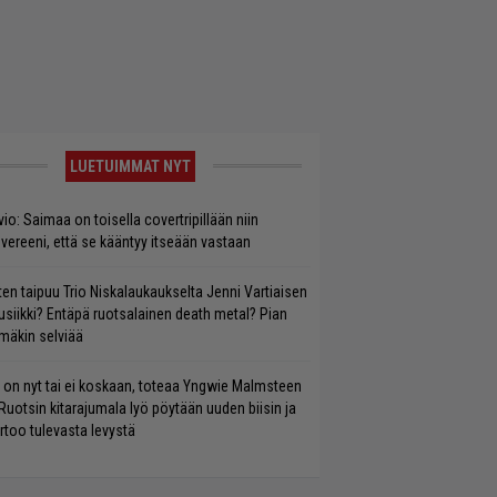
LUETUIMMAT NYT
vio: Saimaa on toisella covertripillään niin
vereeni, että se kääntyy itseään vastaan
ten taipuu Trio Niskalaukaukselta Jenni Vartiaisen
siikki? Entäpä ruotsalainen death metal? Pian
mäkin selviää
 on nyt tai ei koskaan, toteaa Yngwie Malmsteen
Ruotsin kitarajumala lyö pöytään uuden biisin ja
rtoo tulevasta levystä