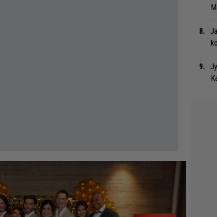
Me
Ja
ko
Jy
Ka