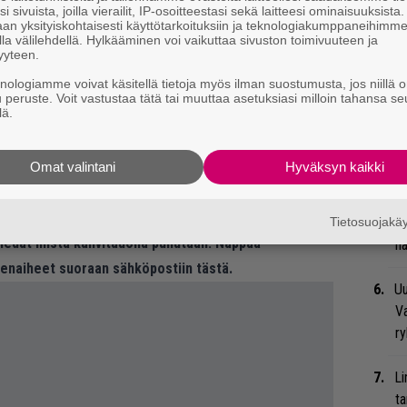
Va
i sivuista, joilla vierailit, IP-osoitteestasi sekä laitteesi ominaisuuksista
me
an yksityiskohtaisesti käyttötarkoituksiin ja teknologiakumppaneihimm
la välilehdellä. Hylkääminen voi vaikuttaa sivuston toimivuuteen ja
yyteen.
Se
knologiamme voivat käsitellä tietoja myös ilman suostumusta, jos niillä o
Ma
u peruste. Voit vastustaa tätä tai muuttaa asetuksiasi milloin tahansa se
uu
lä.
We
Omat valintani
Hyväksyn kaikki
t
yhtyeen alkuperäinen viesti alempaa:
Tietosuojak
Bl
 tiedät mistä kahvitauolla puhutaan! Nappaa
nä
eenaiheet suoraan sähköpostiin tästä.
Uu
Va
ry
Li
ta