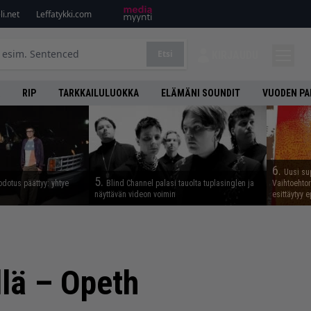
i.net
Leffatykki.com
Etsi
KIRJAUDU
RIP
TARKKAILULUOKKA
ELÄMÄNI SOUNDIT
VUODEN PA
6.
Uusi su
5.
odotus päättyy: yhtye
Blind Channel palasi tauolta tuplasinglen ja
Vaihtoehto
näyttävän videon voimin
esittäytyy 
llä – Opeth