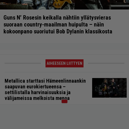
Guns N’ Rosesin keikalla nähtiin yllätysvieras
suoraan country-maailman huipulta – näin
kokoonpano suoriutui Bob Dylanin klassikosta
AIHEESEEN LIITTYEN
Metallica starttasi Hämeenlinnaankin
saapuvan eurokiertueensa –
settilistalla harvinaisuuksia ja
välijameissa melkoista menoa