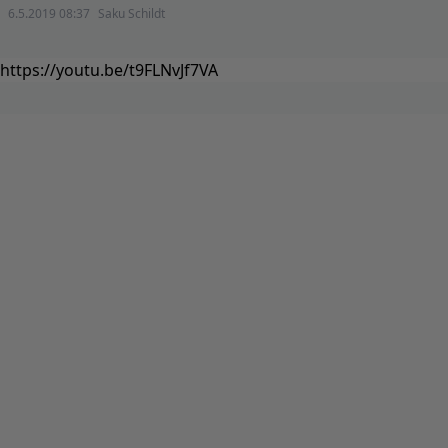
6.5.2019 08:37
Saku Schildt
https://youtu.be/t9FLNvJf7VA