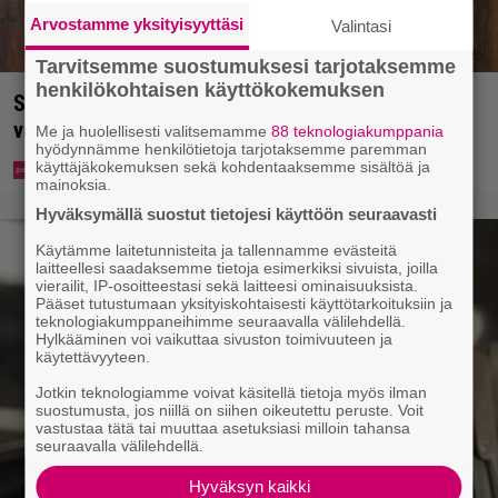
Arvostamme yksityisyyttäsi
Valintasi
Tarvitsemme suostumuksesi tarjotaksemme
henkilökohtaisen käyttökokemuksen
Syötkö perunoita näin? Tutkijat löysivät yhteyden
vakavaan kansansairauteen
Me ja huolellisesti valitsemamme
88 teknologiakumppania
hyödynnämme henkilötietoja tarjotaksemme paremman
käyttäjäkokemuksen sekä kohdentaaksemme sisältöä ja
mainoksia.
Hyväksymällä suostut tietojesi käyttöön seuraavasti
Käytämme laitetunnisteita ja tallennamme evästeitä
laitteellesi saadaksemme tietoja esimerkiksi sivuista, joilla
vierailit, IP-osoitteestasi sekä laitteesi ominaisuuksista.
Pääset tutustumaan yksityiskohtaisesti käyttötarkoituksiin ja
teknologiakumppaneihimme seuraavalla välilehdellä.
Hylkääminen voi vaikuttaa sivuston toimivuuteen ja
käytettävyyteen.
Jotkin teknologiamme voivat käsitellä tietoja myös ilman
suostumusta, jos niillä on siihen oikeutettu peruste. Voit
vastustaa tätä tai muuttaa asetuksiasi milloin tahansa
seuraavalla välilehdellä.
Hyväksyn kaikki