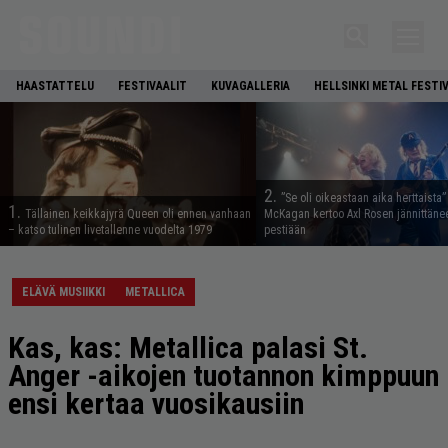
HAASTATTELU
FESTIVAALIT
KUVAGALLERIA
HELLSINKI METAL FESTI
2.
”Se oli oikeastaan aika herttaista”
1.
Tällainen keikkajyrä Queen oli ennen vanhaan
McKagan kertoo Axl Rosen jännittäne
– katso tulinen livetallenne vuodelta 1979
pestiään
ELÄVÄ MUSIIKKI
METALLICA
Kas, kas: Metallica palasi St.
Anger -aikojen tuotannon kimppuun
ensi kertaa vuosikausiin