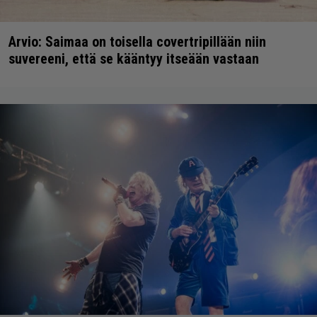
Arvio: Saimaa on toisella covertripillään niin
suvereeni, että se kääntyy itseään vastaan