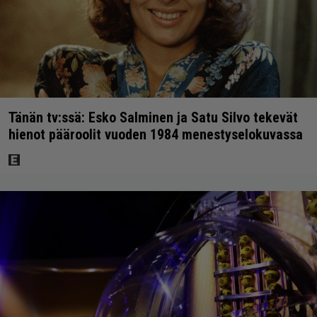
Tänän tv:ssä: Esko Salminen ja Satu Silvo tekevät
hienot pääroolit vuoden 1984 menestyselokuvassa