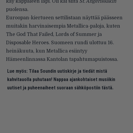
käy kappaleen läpi. Oli kai siitä
St. Angerissakin
puolensa.
Euroopan-kiertueen settilistaan näyttää päässeen
muitakin harvinaisempia Metallica-paloja, kuten
The God That Failed, Lords of Summer ja
Disposable Heroes. Suomeen rundi ulottuu 16.
heinäkuuta, kun Metallica esiintyy
Hämeenlinnassa Kantolan tapahtumapuistossa.
Lue myös:
Tilaa Soundin uutiskirje ja tiedät mistä
kahvitauolla puhutaan! Nappaa ajankohtaiset musiikin
uutiset ja puheenaiheet suoraan sähköpostiin tästä.