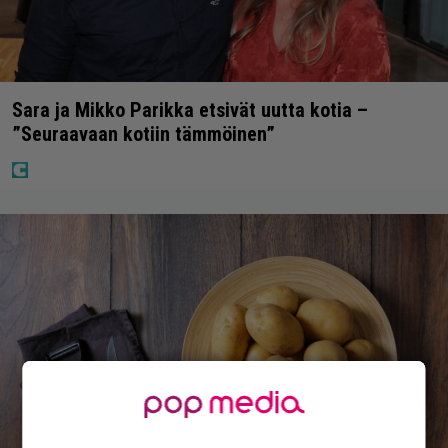
Sara ja Mikko Parikka etsivät uutta kotia –
”Seuraavaan kotiin tämmöinen”