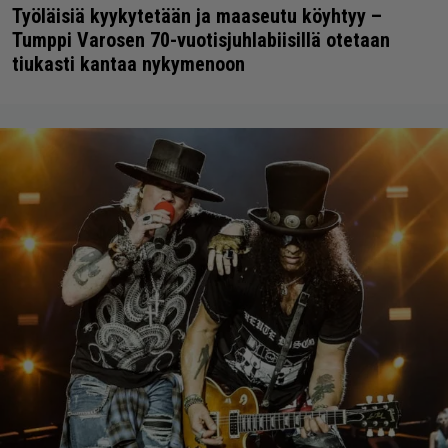
Työläisiä kyykytetään ja maaseutu köyhtyy –
Tumppi Varosen 70-vuotisjuhlabiisillä otetaan
tiukasti kantaa nykymenoon