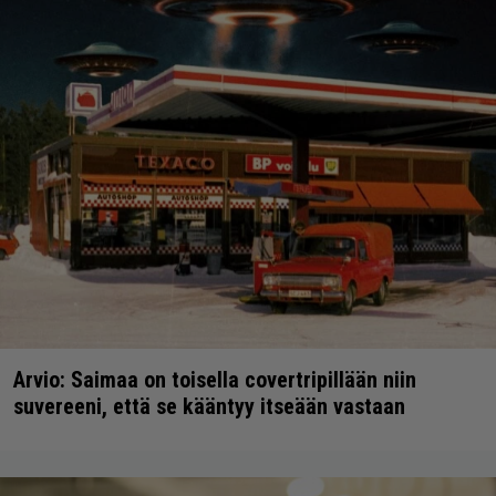
Arvio: Saimaa on toisella covertripillään niin
suvereeni, että se kääntyy itseään vastaan