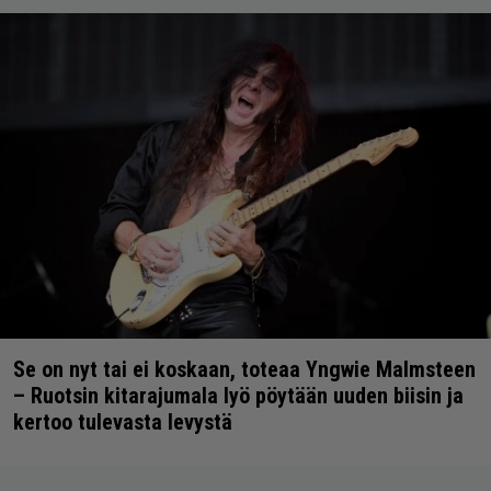
Se on nyt tai ei koskaan, toteaa Yngwie Malmsteen
– Ruotsin kitarajumala lyö pöytään uuden biisin ja
kertoo tulevasta levystä