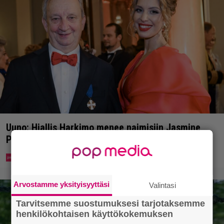
Uuno: Hjallis Harkimo menee naimisiin Jasmine
Pajarin kanssa
Arvostamme yksityisyyttäsi
Valintasi
Tarvitsemme suostumuksesi tarjotaksemme
henkilökohtaisen käyttökokemuksen