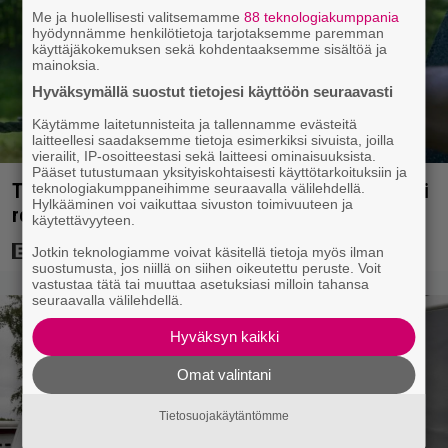
Me ja huolellisesti valitsemamme
88 teknologiakumppania
hyödynnämme henkilötietoja tarjotaksemme paremman
käyttäjäkokemuksen sekä kohdentaaksemme sisältöä ja
mainoksia.
Hyväksymällä suostut tietojesi käyttöön seuraavasti
Käytämme laitetunnisteita ja tallennamme evästeitä
laitteellesi saadaksemme tietoja esimerkiksi sivuista, joilla
vierailit, IP-osoitteestasi sekä laitteesi ominaisuuksista.
Pääset tutustumaan yksityiskohtaisesti käyttötarkoituksiin ja
Tuleva videopelielokuva jäi Sam Neillin viimeiseksi
teknologiakumppaneihimme seuraavalla välilehdellä.
Hylkääminen voi vaikuttaa sivuston toimivuuteen ja
rooliksi
käytettävyyteen.
Jotkin teknologiamme voivat käsitellä tietoja myös ilman
suostumusta, jos niillä on siihen oikeutettu peruste. Voit
vastustaa tätä tai muuttaa asetuksiasi milloin tahansa
seuraavalla välilehdellä.
Hyväksyn kaikki
Omat valintani
Tietosuojakäytäntömme