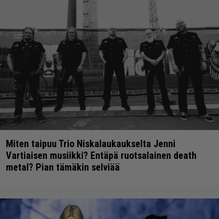
Miten taipuu Trio Niskalaukaukselta Jenni
Vartiaisen musiikki? Entäpä ruotsalainen death
metal? Pian tämäkin selviää