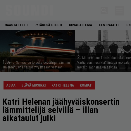
HAASTATTELU
JYTÄKESÄ GO-GO
KUVAGALLERIA
FESTIVAALIT
EN
2.
Miten taipuu Trio Niskalaukaukse
1.
Arvio: Saimaa on toisella covertripillään niin
Vartiaisen musiikki? Entäpä ruotsala
suvereeni, että se kääntyy itseään vastaan
metal? Pian tämäkin selviää
ASIAA
ELÄVÄ MUSIIKKI
KATRI HELENA
KOMIAT
Katri Helenan jäähyväiskonsertin
lämmittelijä selvillä – illan
aikataulut julki