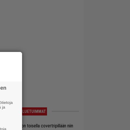
sen
tietoja
 ja
LUETUIMMAT
vio: Saimaa on toisella covertripillään niin
toja