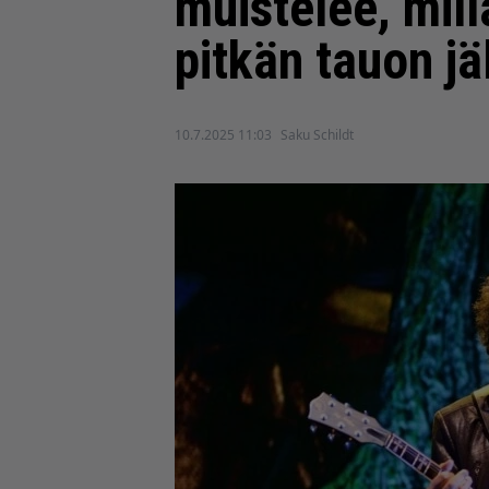
muistelee, mill
pitkän tauon j
10.7.2025 11:03
Saku Schildt