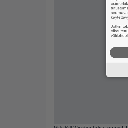
esimerkiks
tutustuma
seuraaval
käytettäv
Jotkin te
oikeutett
välilehdel