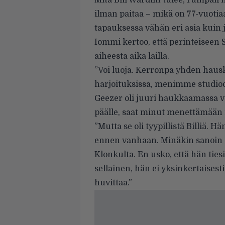
Mitä Bill Wardiin tulee, rumpali 
ilman paitaa – mikä on 77-vuoti
tapauksessa vähän eri asia kuin
Iommi kertoo, että perinteiseen S
aiheesta aika lailla.
”Voi luoja. Kerronpa yhden haus
harjoituksissa, menimme studioon 
Geezer oli juuri haukkaamassa voil
päälle, saat minut menettämään 
”Mutta se oli tyypillistä Billiä. H
ennen vanhaan. Minäkin sanoin sii
Klonkulta. En usko, että hän ties
sellainen, hän ei yksinkertaisest
huvittaa.”