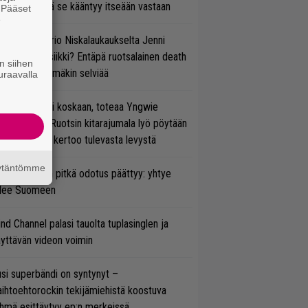
vereeni, että se kääntyy itseään vastaan
. Pääset
e
ten taipuu Trio Niskalaukaukselta Jenni
rtiaisen musiikki? Entäpä ruotsalainen death
n siihen
tal? Pian tämäkin selviää
uraavalla
 on nyt tai ei koskaan, toteaa Yngwie
lmsteen – Ruotsin kitarajumala lyö pöytään
den biisin ja kertoo tulevasta levystä
äytäntömme
ezer-fanien pitkä odotus päättyy: yhtye
ulee Suomeen
ind Channel palasi tauolta tuplasinglen ja
yttävän videon voimin
si superbändi on syntynyt –
ihtoehtorockin tekijämiehistä koostuva
hmä esittäytyy ep:n merkeissä