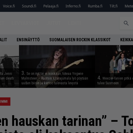
Voice.fi
Soundi.fi
Pelaaja.fi
Inferno.fi
Rumba.fi
Tilt.fi
Metel
ET
LEVYARVIOT
JUTUT
LEHTI
ALIT
ENSINÄYTTÖ
SUOMALAISEN ROCKIN KLASSIKOT
KEIKKA
3.
lta Jenni
Se on nyt tai ei koskaan, toteaa Yngwie
4.
inen death
Malmsteen – Ruotsin kitarajumala lyö pöytään
Weezer-fanien pitkä 
uuden biisin ja kertoo tulevasta levystä
tulee Suomeen
OMMI
n hauskan tarinan” – T