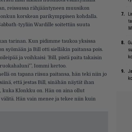
herätti illan aikana huomiota esiintymällä
aan, reissussa rähjääntyneen muusikon
Li
 jonkun korskean parikymppisen kohdalla.
ta
abbath-tyyliin Wardille soitettiin suuta
Me
kan tarinan. Kun pidimme taukoa yksissa
Gu
syömään ja Bill otti sielläkin paitansa pois.
su
ko
eipää ja voihkaisi: ’Bill, pistä paita takaisin
ruokahaluni'”, Iommi kertoo.
Ja
änellä on tapana riisua paitansa, hän teki niin jo
ko
nä, että jestas Bill, sinähän näytät ihan
i, kuka Klonkku on. Hän on aina ollut
i välitä. Hän vain menee ja tekee niin kuin