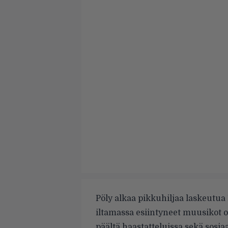
Pöly alkaa pikkuhiljaa laskeutua 
iltamassa esiintyneet muusikot 
päältä haastatteluissa sekä sosia