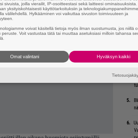
su
i sivuista, joilla vierailit, IP-osoitteestasi sekä laitteesi ominaisuuksista
an yksityiskohtaisesti käyttötarkoituksiin ja teknologiakumppaneihimm
la välilehdellä. Hylkääminen voi vaikuttaa sivuston toimivuuteen ja
Mi
yyteen.
Va
knologiamme voivat käsitellä tietoja myös ilman suostumusta, jos niillä o
me
u peruste. Voit vastustaa tätä tai muuttaa asetuksiasi milloin tahansa se
lä.
Se
Ma
Omat valintani
Hyväksyn kaikki
uu
Tietosuojak
We
t
Bl
nä
Uu
Va
ry