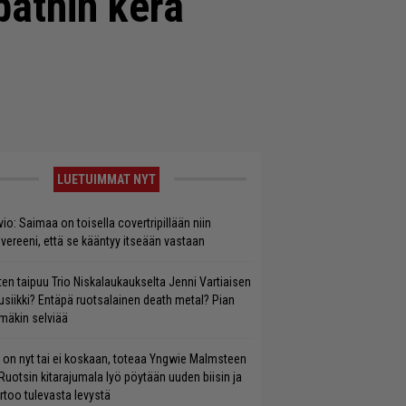
bathin kera
LUETUIMMAT NYT
vio: Saimaa on toisella covertripillään niin
vereeni, että se kääntyy itseään vastaan
ten taipuu Trio Niskalaukaukselta Jenni Vartiaisen
siikki? Entäpä ruotsalainen death metal? Pian
mäkin selviää
 on nyt tai ei koskaan, toteaa Yngwie Malmsteen
Ruotsin kitarajumala lyö pöytään uuden biisin ja
rtoo tulevasta levystä