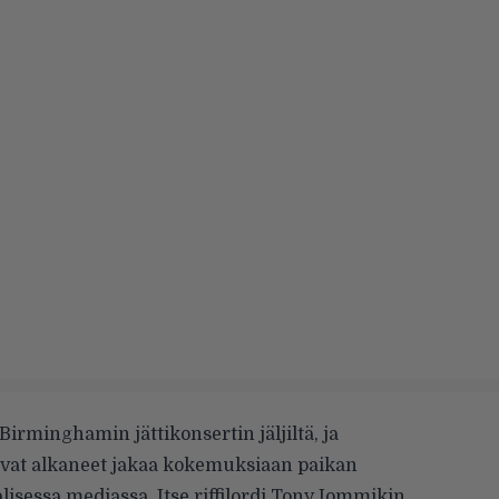
Birminghamin jättikonsertin jäljiltä, ja
ovat alkaneet jakaa kokemuksiaan paikan
alisessa mediassa. Itse riffilordi Tony Iommikin