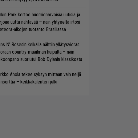
nkin Park kertoo huomionarvoisia uutisia ja
rjoaa uutta nähtävää – näin yhtyeeltä irtosi
teora-aikojen tuotanto Brasiliassa
ns N’ Rosesin keikalla nähtiin yllätysvieras
oraan country-maailman huipulta – näin
koonpano suoriutui Bob Dylanin klassikosta
rkko Ahola tekee syksyn mittaan vain neljä
nserttia – keikkakalenteri julki