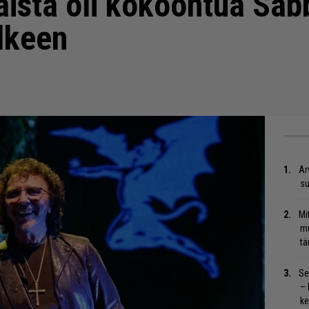
aista oli kokoontua Sab
älkeen
Ar
su
Mi
mu
tä
Se
– 
ke