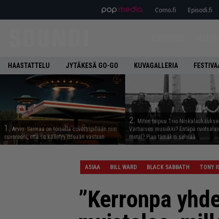
Como.fi
Episodi.fi
ETUSIVU
UUTIS
HAASTATTELU
JYTÄKESÄ GO-GO
KUVAGALLERIA
FESTIVA
2.
Miten taipuu Trio Niskalaukaukse
1.
Arvio: Saimaa on toisella covertripillään niin
Vartiaisen musiikki? Entäpä ruotsala
suvereeni, että se kääntyy itseään vastaan
metal? Pian tämäkin selviää
ASIAA
BILL WARD
BLACK SABBATH
TONY I
”Kerronpa yhde