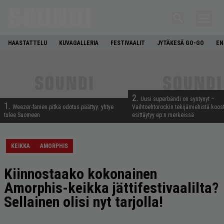
HAASTATTELU
KUVAGALLERIA
FESTIVAALIT
JYTÄKESÄ GO-GO
EN
2.
Uusi superbändi on syntynyt –
1.
Weezer-fanien pitkä odotus päättyy: yhtye
Vaihtoehtorockin tekijämiehistä koos
tulee Suomeen
esittäytyy ep:n merkeissä
KEIKKA
AMORPHIS
Kiinnostaako kokonainen
Amorphis-keikka jättifestivaalilta?
Sellainen olisi nyt tarjolla!