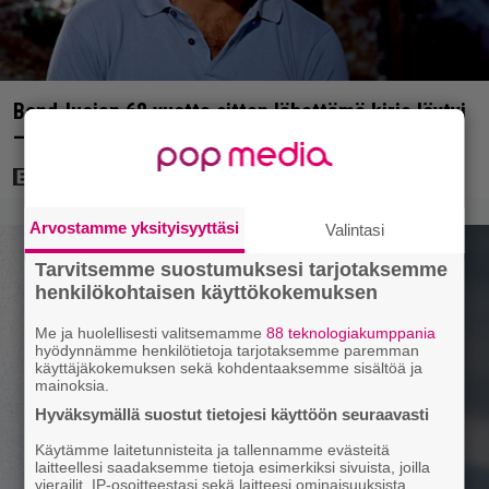
Bond-luojan 68 vuotta sitten lähettämä kirje löytyi
– tältä 007-hahmon piti alun perin näyttää
Arvostamme yksityisyyttäsi
Valintasi
Tarvitsemme suostumuksesi tarjotaksemme
henkilökohtaisen käyttökokemuksen
Me ja huolellisesti valitsemamme
88 teknologiakumppania
hyödynnämme henkilötietoja tarjotaksemme paremman
käyttäjäkokemuksen sekä kohdentaaksemme sisältöä ja
mainoksia.
Hyväksymällä suostut tietojesi käyttöön seuraavasti
Käytämme laitetunnisteita ja tallennamme evästeitä
laitteellesi saadaksemme tietoja esimerkiksi sivuista, joilla
vierailit, IP-osoitteestasi sekä laitteesi ominaisuuksista.