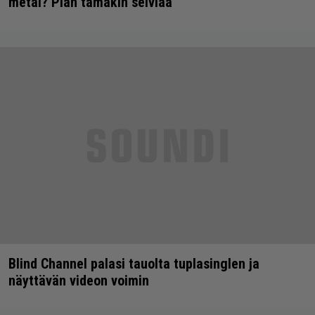
metal? Pian tämäkin selviää
Blind Channel palasi tauolta tuplasinglen ja
näyttävän videon voimin