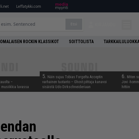
i.net
Leffatykki.com
Etsi
KIRJAUDU
OMALAISEN ROCKIN KLASSIKOT
SOITTOLISTA
TARKKAILULUOKK
5.
6.
Näin sujuu Tobias Forgelta Acceptin
Miten s
tauolta –
varhainen tuotanto – Ghost-johtaja kanavoi
Jovi -homma
ta musiikkia luvassa
sisäistä Udo Dirkschneideriaan
hittiin
gendan