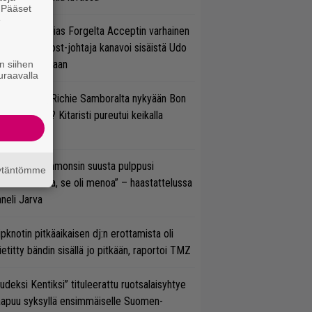
. Pääset
e
in sujuu Tobias Forgelta Acceptin varhainen
otanto – Ghost-johtaja kanavoi sisäistä Udo
rkschneideriaan
n siihen
uraavalla
ten sujuvat Richie Samboralta nykyään Bon
vi -hommat? Kitaristi pureutui keikalla
nhaan hittiin
un Gene Simmonsin suusta pulppusi
äytäntömme
rioksennusta, se oli menoa” – haastattelussa
neli Jarva
ipknotin pitkäaikaisen dj:n erottamista oli
etitty bändin sisällä jo pitkään, raportoi TMZ
udeksi Kentiksi” tituleerattu ruotsalaisyhtye
aapuu syksyllä ensimmäiselle Suomen-