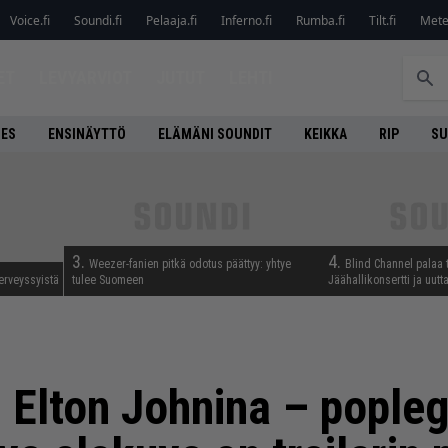
Voice.fi
Soundi.fi
Pelaaja.fi
Inferno.fi
Rumba.fi
Tilt.fi
Metel
ET
LEVYARVIOT
JUTUT
LEHTI
NES
ENSINÄYTTÖ
ELÄMÄNI SOUNDIT
KEIKKA
RIP
SU
3.
4.
Weezer-fanien pitkä odotus päättyy: yhtye
Blind Channel palaa 
erveyssyistä
tulee Suomeen
Jäähallikonsertti ja uut
 Elton Johnina – pople