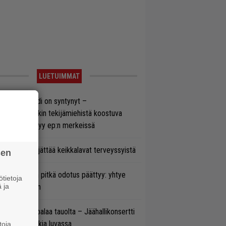
LUETUIMMAT
si superbändi on syntynyt –
ihtoehtorockin tekijämiehistä koostuva
hmä esittäytyy ep:n merkeissä
enn Hughes jättää keikkalavat terveyssyistä
sen
ezer-fanien pitkä odotus päättyy: yhtye
tietoja
 ja
ulee Suomeen
ind Channel palaa tauolta – Jäähallikonsertti
 uutta musiikkia luvassa
toja