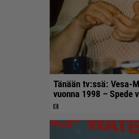
Tänään tv:ssä: Vesa-Ma
vuonna 1998 – Spede v