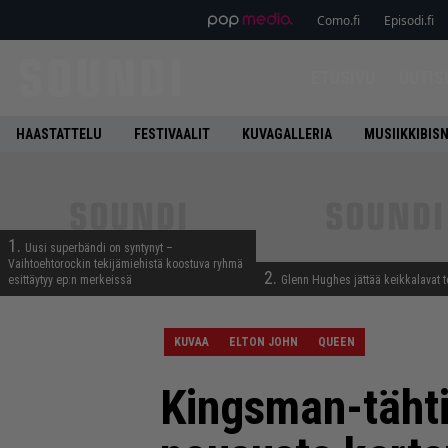
Como.fi
Episodi.fi
ETUSIVU
UUTIS
HAASTATTELU
FESTIVAALIT
KUVAGALLERIA
MUSIIKKIBIS
1.
Uusi superbändi on syntynyt –
Vaihtoehtorockin tekijämiehistä koostuva ryhmä
2.
esittäytyy ep:n merkeissä
Glenn Hughes jättää keikkalavat t
KUVAA
ELTON JOHN
QUEEN
Kingsman-tähti