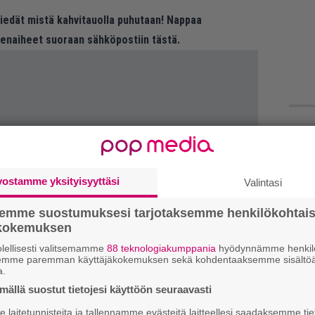
 tiedät mistä kahvitauolla puhutaan! Nappaa
eenaiheet suoraan sähköpostiin tästä.
Uu
Va
ry
vostamme yksityisyyttäsi
Valintasi
Gl
semme suostumuksesi tarjotaksemme henkilökohtai
ökokemuksen
We
lellisesti valitsemamme
88 teknologiakumppania
hyödynnämme henkilö
semme paremman käyttäjäkokemuksen sekä kohdentaaksemme sisältöä
t
a.
ällä suostut tietojesi käyttöön seuraavasti
Bl
ja
laitetunnisteita ja tallennamme evästeitä laitteellesi saadaksemme tie