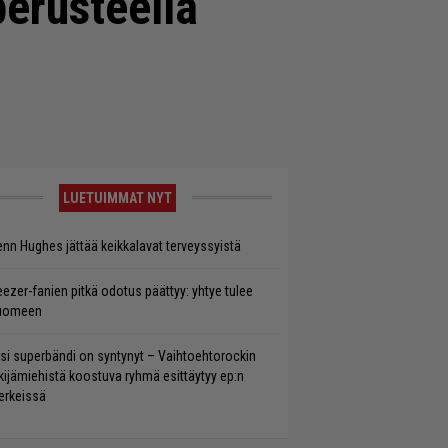
perusteella
LUETUIMMAT NYT
enn Hughes jättää keikkalavat terveyssyistä
ezer-fanien pitkä odotus päättyy: yhtye tulee
uomeen
si superbändi on syntynyt – Vaihtoehtorockin
kijämiehistä koostuva ryhmä esittäytyy ep:n
rkeissä