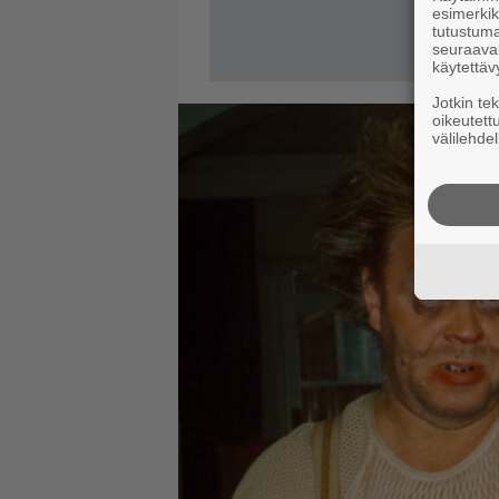
esimerkiks
tutustuma
seuraaval
käytettäv
Jotkin te
oikeutett
välilehdel