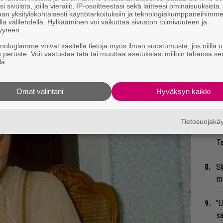
i sivuista, joilla vierailit, IP-osoitteestasi sekä laitteesi ominaisuuksista
an yksityiskohtaisesti käyttötarkoituksiin ja teknologiakumppaneihimm
Nä
la välilehdellä. Hylkääminen voi vaikuttaa sivuston toimivuuteen ja
yyteen.
tu
Di
knologiamme voivat käsitellä tietoja myös ilman suostumusta, jos niillä o
u peruste. Voit vastustaa tätä tai muuttaa asetuksiasi milloin tahansa se
lä.
Mi
Jo
Omat valintani
Hyväksyn kaikki
va
”K
Tietosuojak
ve
Ta
Sl
mi
”U
s