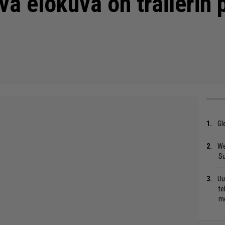
a elokuva on trailerin 
Gl
We
S
Uu
te
me