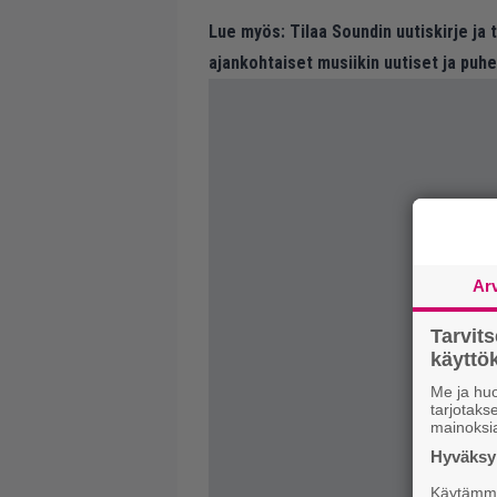
Lue myös:
Tilaa Soundin uutiskirje ja
ajankohtaiset musiikin uutiset ja puh
Ar
Tarvit
käytt
Me ja huo
tarjotak
mainoksi
Hyväksym
Käytämme 