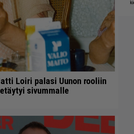
ki
tti Loiri palasi Uunon rooliin
etäytyi sivummalle