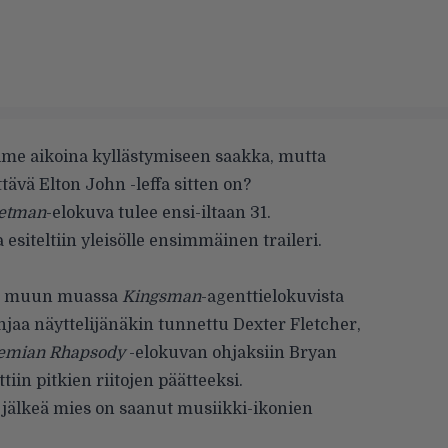
me aikoina kyllästymiseen saakka, mutta
ävä Elton John -leffa sitten on?
etman
-elokuva tulee ensi-iltaan 31.
 esiteltiin yleisölle ensimmäinen traileri.
n muun muassa
Kingsman
-agenttielokuvista
jaa näyttelijänäkin tunnettu Dexter Fletcher,
emian Rhapsody
-elokuvan ohjaksiin Bryan
tiin pitkien riitojen päätteeksi.
a jälkeä mies on saanut musiikki-ikonien