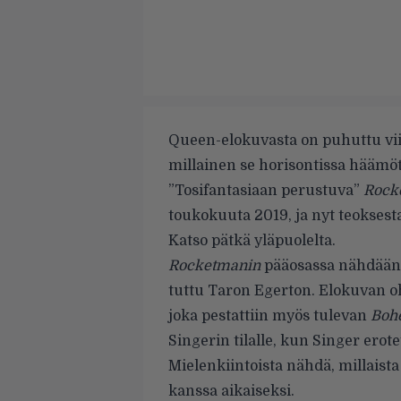
Queen-elokuvasta on puhuttu vii
millainen se horisontissa häämött
”Tosifantasiaan perustuva”
Rock
toukokuuta 2019, ja nyt teoksesta
Katso pätkä yläpuolelta.
Rocketmanin
pääosassa nähdää
tuttu Taron Egerton. Elokuvan oh
joka pestattiin myös tulevan
Boh
Singerin tilalle, kun Singer erotet
Mielenkiintoista nähdä, millaist
kanssa aikaiseksi.