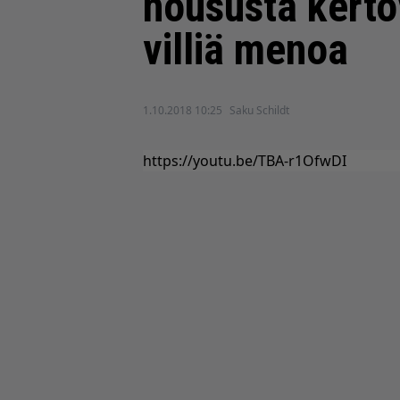
noususta kertov
villiä menoa
1.10.2018 10:25
Saku Schildt
https://youtu.be/TBA-r1OfwDI