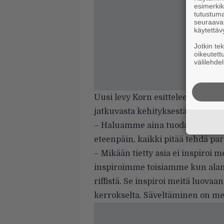
esimerkiks
tutustuma
seuraaval
käytettäv
Jotkin te
oikeutett
välilehdel
Uusi levy Korn esittelee jälleen u
jatkuvasta kehityksestä.
– Haluamme aina tuoda jotain u
eteenpäin, kaikki pitää tehdä par
– Mikään tietty asia ei inspiroi
inspiroimme toisiamme kun alam
riffistä. Se inspiroi meitä luova
kerrokselta. Säveltäminen on me