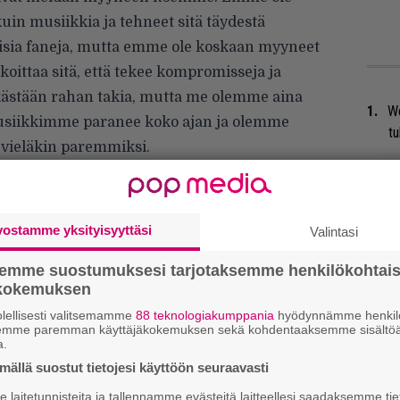
in musiikkia ja tehneet sitä täydestä
isia faneja, mutta emme ole koskaan myyneet
ittaa sitä, että tekee kompromisseja ja
pelkästään rahan takia, mutta me olemme aina
We
Musiikkimme paranee koko ajan ja olemme
t
vieläkin paremmiksi.
Uu
Va
ry
vostamme yksityisyyttäsi
Valintasi
Mi
semme suostumuksesi tarjotaksemme henkilökohtai
Va
ökokemuksen
me
lellisesti valitsemamme
88 teknologiakumppania
hyödynnämme henkilö
semme paremman käyttäjäkokemuksen sekä kohdentaaksemme sisältöä
a.
Bl
ällä suostut tietojesi käyttöön seuraavasti
nä
laitetunnisteita ja tallennamme evästeitä laitteellesi saadaksemme tie