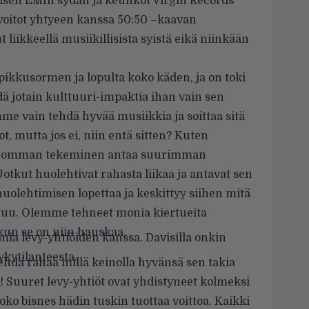
isen EMIn sydän ja keuhkot Virgin Records
oitot yhtyeen kanssa 50:50 –kaavan
t liikkeellä musiikillisista syistä eikä niinkään
 pikkusormen ja lopulta koko käden, ja on toki
dä jotain kulttuuri-impaktia ihan vain sen
mme vain tehdä hyvää musiikkia ja soittaa sitä
ot, mutta jos ei, niin entä sitten? Kuten
n homman tekeminen antaa suurimman
Jotkut huolehtivat rahasta liikaa ja antavat sen
uolehtimisen lopettaa ja keskittyy siihen mitä
stuu. Olemme tehneet monia kiertueita
 kun se on niin hauskaa.
mia levy-yhtiöiden kanssa. Davisilla onkin
kytilanteesta.
tehdä rahaa millä keinolla hyvänsä sen takia
 Suuret levy-yhtiöt ovat yhdistyneet kolmeksi
koko bisnes hädin tuskin tuottaa voittoa. Kaikki