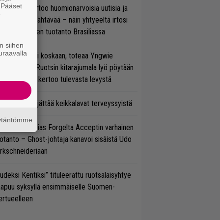
. Pääset
nkin Park kertoo huomionarvoisia uutisia ja
e
rjoaa uutta nähtävää – näin yhtyeeltä irtosi
teora-aikojen tuotanto Brasiliassa
n siihen
uraavalla
 on nyt tai ei koskaan, toteaa Yngwie
lmsteen – Ruotsin kitarajumala lyö pöytään
den biisin ja kertoo tulevasta levystä
enn Hughes jättää keikkalavat terveyssyistä
äytäntömme
in sujuu Tobias Forgelta Acceptin varhainen
otanto – Ghost-johtaja kanavoi sisäistä Udo
rkschneideriaan
udeksi Kentiksi” tituleerattu ruotsalaisyhtye
aapuu syksyllä ensimmäiselle Suomen-
ertueelleen