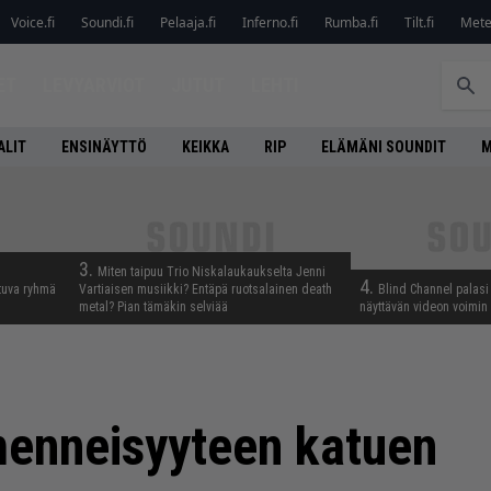
Voice.fi
Soundi.fi
Pelaaja.fi
Inferno.fi
Rumba.fi
Tilt.fi
Metel
ET
LEVYARVIOT
JUTUT
LEHTI
ALIT
ENSINÄYTTÖ
KEIKKA
RIP
ELÄMÄNI SOUNDIT
M
3.
Miten taipuu Trio Niskalaukaukselta Jenni
4.
tuva ryhmä
Vartiaisen musiikki? Entäpä ruotsalainen death
Blind Channel palasi 
metal? Pian tämäkin selviää
näyttävän videon voimin
menneisyyteen katuen