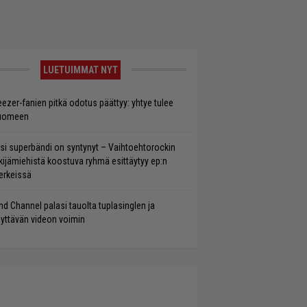
LUETUIMMAT NYT
ezer-fanien pitkä odotus päättyy: yhtye tulee
uomeen
si superbändi on syntynyt – Vaihtoehtorockin
kijämiehistä koostuva ryhmä esittäytyy ep:n
rkeissä
ind Channel palasi tauolta tuplasinglen ja
yttävän videon voimin