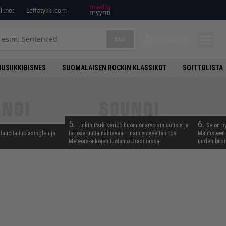
i.net
Leffatykki.com
Etsi
KIRJAUDU
USIIKKIBISNES
SUOMALAISEN ROCKIN KLASSIKOT
SOITTOLISTA
5.
6.
Linkin Park kertoo huomionarvoisia uutisia ja
Se on n
tauolta tuplasinglen ja
tarjoaa uutta nähtävää – näin yhtyeeltä irtosi
Malmsteen 
Meteora-aikojen tuotanto Brasiliassa
uuden biisi