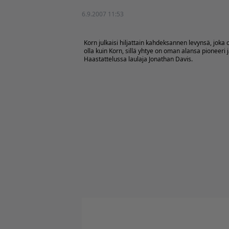
6.9.2007 11:53
Korn julkaisi hiljattain kahdeksannen levynsä, joka
olla kuin Korn, sillä yhtye on oman alansa pioneeri ja
Haastattelussa laulaja Jonathan Davis.