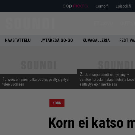
Como.fi
Episodi.fi
ETUSIVU
UUTIS
HAASTATTELU
JYTÄKESÄ GO-GO
KUVAGALLERIA
FESTIVA
2.
Uusi superbändi on syntynyt –
1.
Weezer-fanien pitkä odotus päättyy: yhtye
Vaihtoehtorockin tekijämiehistä koos
tulee Suomeen
esittäytyy ep:n merkeissä
KORN
Korn ei katso 