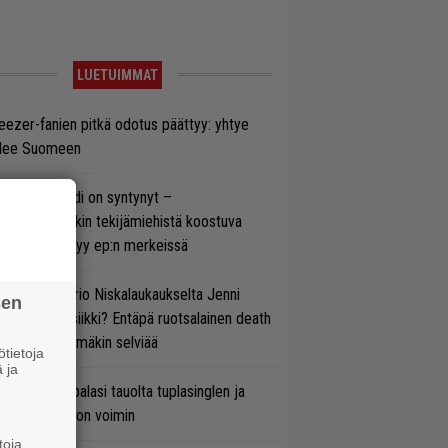
LUETUIMMAT
ezer-fanien pitkä odotus päättyy: yhtye
ulee Suomeen
si superbändi on syntynyt –
ihtoehtorockin tekijämiehistä koostuva
hmä esittäytyy ep:n merkeissä
ten taipuu Trio Niskalaukaukselta Jenni
sen
rtiaisen musiikki? Entäpä ruotsalainen death
tal? Pian tämäkin selviää
tietoja
 ja
ind Channel palasi tauolta tuplasinglen ja
yttävän videon voimin
toja