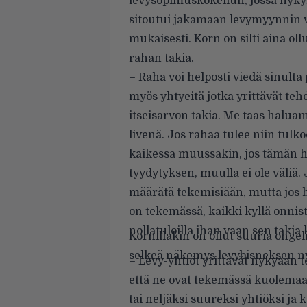
levysopimuskokeilun, jossa nyky
sitoutui jakamaan levymyynnin v
mukaisesti. Korn on silti aina ollu
rahan takia.
– Raha voi helposti viedä sinulta
myös yhtyeitä jotka yrittävät teh
itseisarvon takia. Me taas halua
livenä. Jos rahaa tulee niin tulko
kaikessa muussakin, jos tämä
tyydytyksen, muulla ei ole väliä. 
määrätä tekemisiään, mutta jos h
on tekemässä, kaikki kyllä onni
nollatuloilla ihan vaan sen takia
Kornillakin on ollut suuria ongel
selkeä näkemys levybisneksen ny
– Levy-yhtiöt yrittävät nykyään 
että ne ovat tekemässä kuolemaa!
tai neljäksi suureksi yhtiöksi ja 