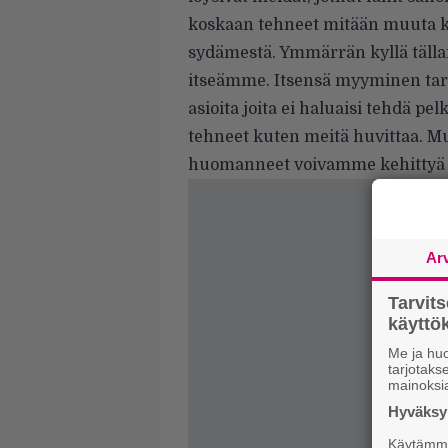
koskaan tehneet mitään muuta ku
sydämestä. Ymmärrän kyllä tälla
itseämme. Itsensä myyminen tarko
asioita joita ei haluaisi tehdä 
tehneet kuten meitä huvittaa. 
huomanneet voivamme kehittyä 
Ar
Tarvit
käytt
Me ja huo
tarjotak
mainoksi
Hyväksym
Käytämme 