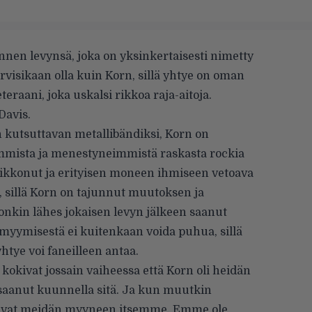
annen levynsä, joka on yksinkertaisesti nimetty
visikaan olla kuin Korn, sillä yhtye on oman
teraani, joka uskalsi rikkoa raja-aitoja.
Davis.
 kutsuttavan metallibändiksi, Korn on
mmista ja menestyneimmistä raskasta rockia
a rikkonut ja erityisen moneen ihmiseen vetoava
, sillä Korn on tajunnut muutoksen ja
onkin lähes jokaisen levyn jälkeen saanut
myymisestä ei kuitenkaan voida puhua, sillä
yhtye voi faneilleen antaa.
, kokivat jossain vaiheessa että Korn oli heidän
saanut kuunnella sitä. Ja kun muutkin
anoivat meidän myyneen itsemme. Emme ole