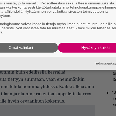
i sivuista, joilla vierailit, IP-osoitteestasi sekä laitteesi ominaisuuksista
Li
an yksityiskohtaisesti käyttötarkoituksiin ja teknologiakumppaneihimm
ta
la välilehdellä. Hylkääminen voi vaikuttaa sivuston toimivuuteen ja
yyteen.
Me
knologiamme voivat käsitellä tietoja myös ilman suostumusta, jos niillä o
u peruste. Voit vastustaa tätä tai muuttaa asetuksiasi milloin tahansa se
Se
lä.
Ma
uu
Omat valintani
Hyväksyn kaikki
usia yllättäviäkin elementtejä, joka kielii
Gl
Tietosuojak
utta mukaan palettiimme. Ja pyrimme aina
Nä
emmin kuin edellisellä kerralla!
tu
 meitä tiettyyn suuntaan, vaan enemmänkin
Di
me tehdä hommia yhdessä. Kaikki alkaa aina
”U
an tilaan ja alamme rakentaa kappaletta kerros
s
ille hyvin orgaaninen kokemus.
ki