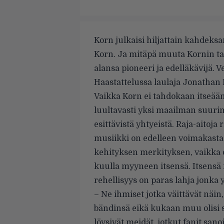
Korn julkaisi hiljattain kahdeks
Korn. Ja mitäpä muuta Kornin tar
alansa pioneeri ja edelläkävijä. Ve
Haastattelussa laulaja Jonathan 
Vaikka Korn ei tahdokaan itseään
luultavasti yksi maailman suuri
esittävistä yhtyeistä. Raja-aitoj
musiikki on edelleen voimakasta
kehityksen merkityksen, vaikka 
kuulla myyneen itsensä. Itsensä 
rehellisyys on paras lahja jonka 
– Ne ihmiset jotka väittävät näin
bändinsä eikä kukaan muu olisi 
löysivät meidät, jotkut fanit s