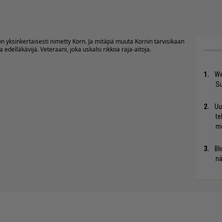
 on yksinkertaisesti nimetty Korn. Ja mitäpä muuta Kornin tarvisikaan
 edelläkävijä. Veteraani, joka uskalsi rikkoa raja-aitoja.
We
S
Uu
te
me
Bl
nä