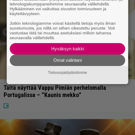
teknologiakumppaneihimme seuraavalla välilehdellä.
Hylkääminen voi vaikuttaa sivuston toimivuuteen ja
käytettävyyteen.
Jotkin teknologiamme voivat käsitellä tietoja myös ilman
suostumusta, jos niillä on siihen oikeutettu peruste. Voit
vastustaa tätä tai muuttaa asetuksiasi milloin tahansa
seuraavalla välilehdellä.
Hyväksyn kaikki
Omat valintani
Tietosuojakäytäntömme
Tältä näyttää Vappu Pimiän perhelomalla
Portugalissa – ”Kaunis mekko”