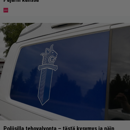
Poliisilla tehovalvonta – tästä kysymys ja näin