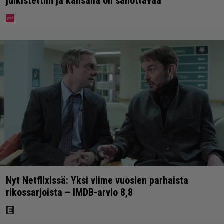
julkistettiin ja kansalla on sanottavaa
Nyt Netflixissä: Yksi viime vuosien parhaista
rikossarjoista – IMDB-arvio 8,8