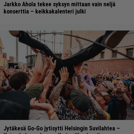
Jarkko Ahola tekee syksyn mittaan vain neljä
konserttia – keikkakalenteri julki
Jytäkesä Go-Go jytisytti Helsingin Suvilahtea –