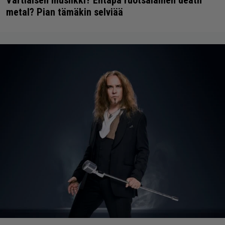
Vartiaisen musiikki? Entäpä ruotsalainen death
metal? Pian tämäkin selviää