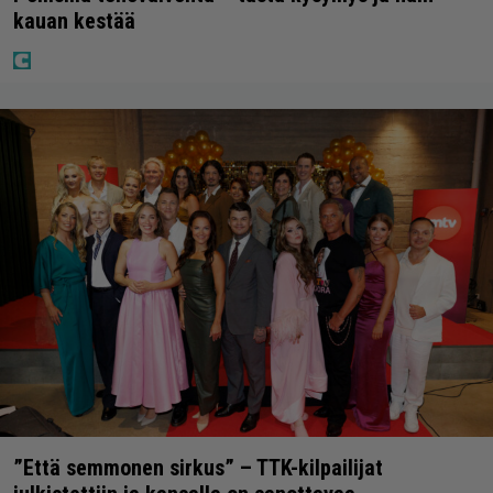
kauan kestää
”Että semmonen sirkus” – TTK-kilpailijat