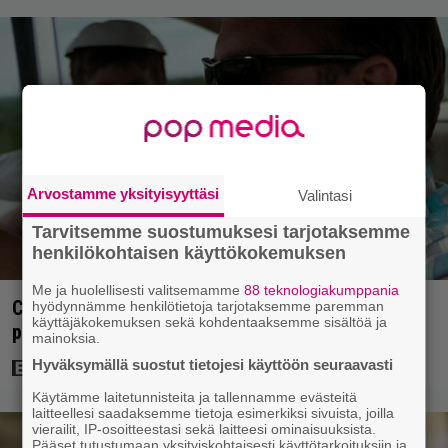
Arvostamme yksityisyyttäsi
Valintasi
Tarvitsemme suostumuksesi tarjotaksemme
henkilökohtaisen käyttökokemuksen
Me ja huolellisesti valitsemamme
88 teknologiakumppania
Clint Eastwood näytti Kevin Costnerille kaapin
hyödynnämme henkilötietoja tarjotaksemme paremman
käyttäjäkokemuksen sekä kohdentaaksemme sisältöä ja
paikan hyvin yksinkertaisella toimenpiteellä
mainoksia.
Hyväksymällä suostut tietojesi käyttöön seuraavasti
Käytämme laitetunnisteita ja tallennamme evästeitä
laitteellesi saadaksemme tietoja esimerkiksi sivuista, joilla
vierailit, IP-osoitteestasi sekä laitteesi ominaisuuksista.
Pääset tutustumaan yksityiskohtaisesti käyttötarkoituksiin ja