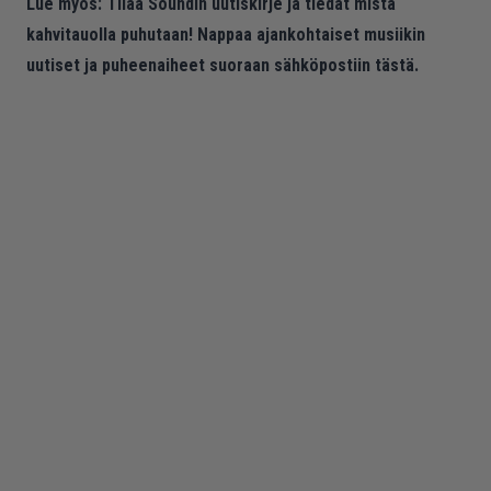
Lue myös:
Tilaa Soundin uutiskirje ja tiedät mistä
kahvitauolla puhutaan! Nappaa ajankohtaiset musiikin
uutiset ja puheenaiheet suoraan sähköpostiin tästä.