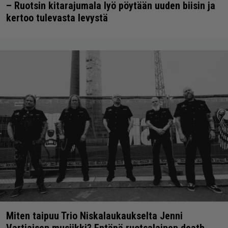
– Ruotsin kitarajumala lyö pöytään uuden biisin ja
kertoo tulevasta levystä
Miten taipuu Trio Niskalaukaukselta Jenni