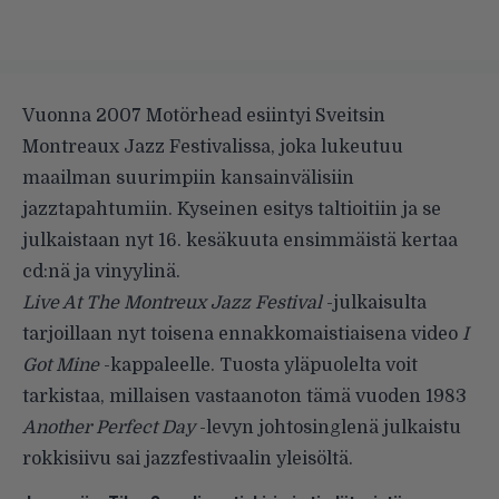
Vuonna 2007 Motörhead esiintyi Sveitsin
Montreaux Jazz Festivalissa, joka lukeutuu
maailman suurimpiin kansainvälisiin
jazztapahtumiin. Kyseinen esitys taltioitiin ja se
julkaistaan nyt 16. kesäkuuta ensimmäistä kertaa
cd:nä ja vinyylinä.
Live At The Montreux Jazz Festival
-julkaisulta
tarjoillaan nyt toisena ennakkomaistiaisena video
I
Got Mine
-kappaleelle. Tuosta yläpuolelta voit
tarkistaa, millaisen vastaanoton tämä vuoden 1983
Another Perfect Day
-levyn johtosinglenä julkaistu
rokkisiivu sai jazzfestivaalin yleisöltä.