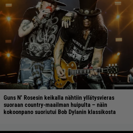
Guns N’ Rosesin keikalla nähtiin yllätysvieras
suoraan country-maailman huipulta – näin
kokoonpano suoriutui Bob Dylanin klassikosta