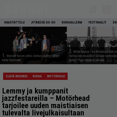
HAASTATTELU
JYTÄKESÄ GO-GO
KUVAGALLERIA
FESTIVAALIT
EN
2.
Miten taipuu Trio Niskalaukaukse
1.
Weezer-fanien pitkä odotus päättyy: yhtye
Vartiaisen musiikki? Entäpä ruotsala
tulee Suomeen
metal? Pian tämäkin selviää
ELÄVÄ MUSIIKKI
KUVAA
MOTÖRHEAD
Lemmy ja kumppanit
jazzfestareilla – Motörhead
tarjoilee uuden maistiaisen
tulevalta livejulkaisultaan