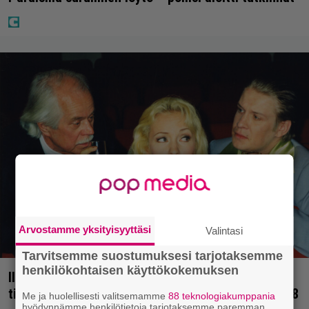
Arvostamme yksityisyyttäsi
Valintasi
Tarvitsemme suostumuksesi tarjotaksemme
henkilökohtaisen käyttökokemuksen
Illalla tv:ssä: Uuno-elokuva jossa käytettiin
tietokonegrafiikkaa? Sellainen tehtiin vuonna 1998
Me ja huolellisesti valitsemamme
88 teknologiakumppania
hyödynnämme henkilötietoja tarjotaksemme paremman