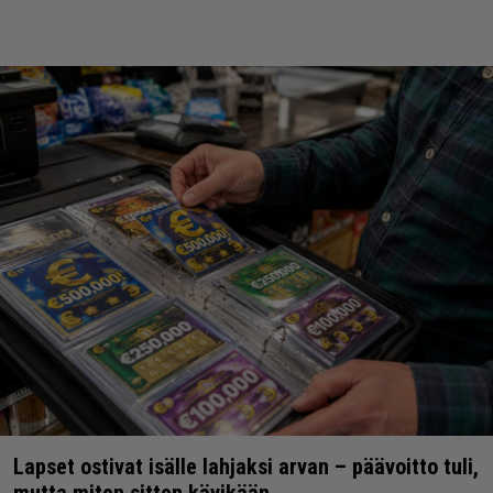
Lapset ostivat isälle lahjaksi arvan – päävoitto tuli,