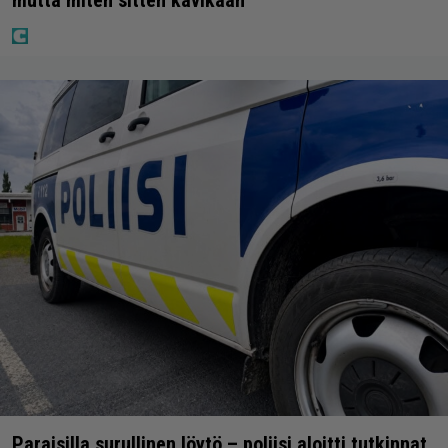
mutta miten sitten kävikään
Paraisilla surullinen löytö – poliisi aloitti tutkinnat