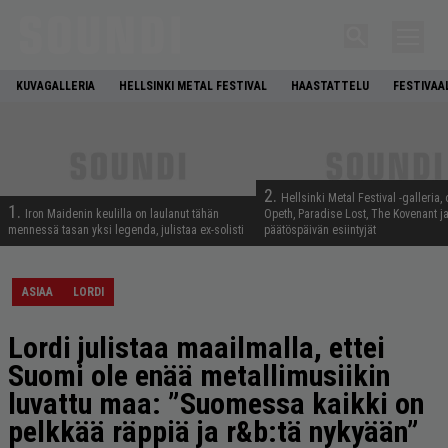
KUVAGALLERIA
HELLSINKI METAL FESTIVAL
HAASTATTELU
FESTIVAA
2.
Hellsinki Metal Festival -galleria, 
1.
Iron Maidenin keulilla on laulanut tähän
Opeth, Paradise Lost, The Kovenant j
mennessä tasan yksi legenda, julistaa ex-solisti
päätöspäivän esiintyjät
ASIAA
LORDI
Lordi julistaa maailmalla, ettei
Suomi ole enää metallimusiikin
luvattu maa: ”Suomessa kaikki on
pelkkää räppiä ja r&b:tä nykyään”