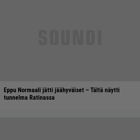
Eppu Normaali jätti jäähyväiset – Tältä näytti
tunnelma Ratinassa