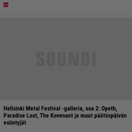
Hellsinki Metal Festival -galleria, osa 2: Opeth,
Paradise Lost, The Kovenant ja muut päätöspäivän
esiintyjät