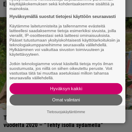
käyttäjäkokemuksen sekä kohdentaaksemme sisältöä ja
mainoksia.
Hyväksymällä suostut tietojesi käyttöön seuraavasti
Käytämme laitetunnisteita ja tallennamme evästeitä
laitteellesi saadaksemme tietoja esimerkiksi sivuista, joilla
vierailit, IP-osoitteestasi sekä laitteesi ominaisuuksista.
Pääset tutustumaan yksityiskohtaisesti käyttötarkoituksiin ja
teknologiakumppaneihimme seuraavalla välilehdellä.
Hylkääminen voi vaikuttaa sivuston toimivuuteen ja
käytettävyyteen.
Jotkin teknologiamme voivat käsitellä tietoja myös ilman
suostumusta, jos niillä on siihen oikeutettu peruste. Voit
vastustaa tätä tai muuttaa asetuksiasi milloin tahansa
seuraavalla välilehdellä.
Hyväksyn kaikki
Omat valintani
Tietosuojakäytäntömme
Tänään tv:ssä: Koskettava kotimainen elokuva
vuodelta 2020 – ”Tehty isolla sydämellä”