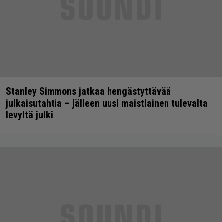
Stanley Simmons jatkaa hengästyttävää
julkaisutahtia – jälleen uusi maistiainen tulevalta
levyltä julki