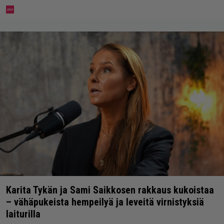
Karita Tykän ja Sami Saikkosen rakkaus kukoistaa
– vähäpukeista hempeilyä ja leveitä virnistyksiä
laiturilla