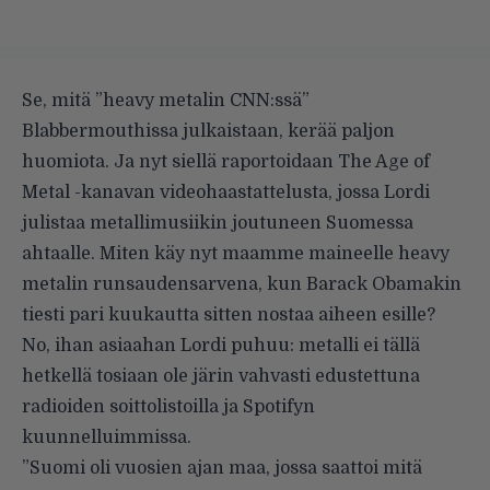
Se, mitä ”heavy metalin CNN:ssä”
Blabbermouthissa
julkaistaan, kerää paljon
huomiota. Ja nyt siellä raportoidaan
The Age of
Metal -kanavan
videohaastattelusta, jossa Lordi
julistaa metallimusiikin joutuneen Suomessa
ahtaalle. Miten käy nyt maamme maineelle heavy
metalin runsaudensarvena, kun
Barack Obamakin
tiesti pari kuukautta sitten nostaa aiheen esille?
No, ihan asiaahan Lordi puhuu: metalli ei tällä
hetkellä tosiaan ole järin vahvasti edustettuna
radioiden soittolistoilla ja Spotifyn
kuunnelluimmissa.
”Suomi oli vuosien ajan maa, jossa saattoi mitä