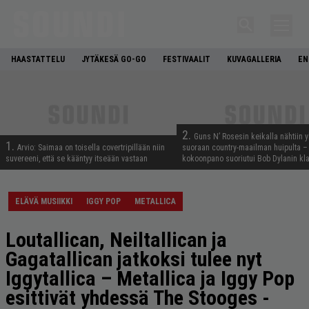
HAASTATTELU
JYTÄKESÄ GO-GO
FESTIVAALIT
KUVAGALLERIA
EN
2.
Guns N’ Rosesin keikalla nähtiin y
1.
Arvio: Saimaa on toisella covertripillään niin
suoraan country-maailman huipulta –
suvereeni, että se kääntyy itseään vastaan
kokoonpano suoriutui Bob Dylanin kl
ELÄVÄ MUSIIKKI
IGGY POP
METALLICA
Loutallican, Neiltallican ja
Gagatallican jatkoksi tulee nyt
Iggytallica – Metallica ja Iggy Pop
esittivät yhdessä The Stooges -