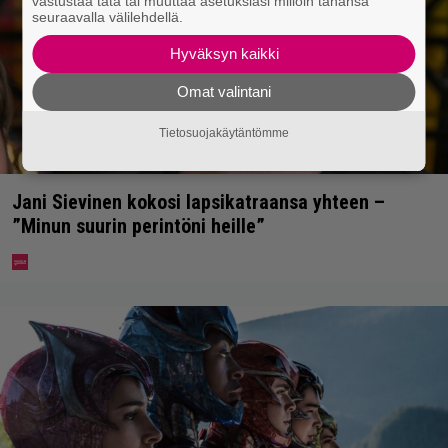
vastustaa tätä tai muuttaa asetuksiasi milloin tahansa
seuraavalla välilehdellä.
Hyväksyn kaikki
Omat valintani
Tietosuojakäytäntömme
Jani Sievinen kokosi lapsikatraansa yhteen –
”Minun suurin perintöni heille”