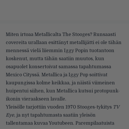
Miten irtoaa Metallicalta The Stooges? Runsaasti
covereita urallaan esittänyt metallijätti ei ole tähän
mennessä vielä liiemmin Iggy Popin tuotantoon
koskenut, mutta tähän saatiin muutos, kun
osapuolet konsertoivat samassa tapahtumassa
Mexico Cityssä. Metallica ja Iggy Pop soittivat
kaupungissa kolme keikkaa, ja näistä viimeinen
huipentui siihen, kun Metallica kutsui protopunk-
ikonin vieraakseen lavalle.
Yleisölle tarjottiin vuoden 1970 Stooges-tykitys
TV
Eye
, ja nyt tapahtumasta saatiin yleisön
tallentamaa kuvaa Youtubeen. Parempilaatuista