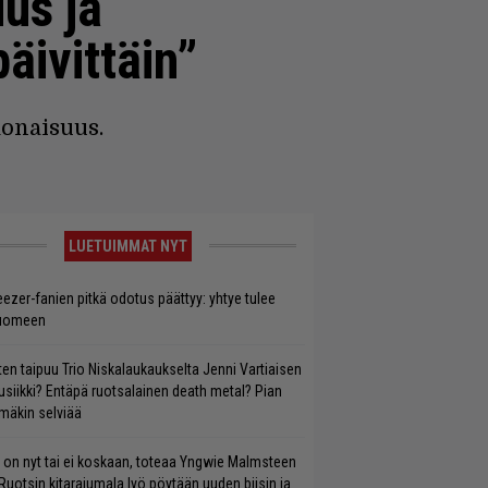
us ja
äivittäin”
konaisuus.
LUETUIMMAT NYT
ezer-fanien pitkä odotus päättyy: yhtye tulee
uomeen
ten taipuu Trio Niskalaukaukselta Jenni Vartiaisen
siikki? Entäpä ruotsalainen death metal? Pian
mäkin selviää
 on nyt tai ei koskaan, toteaa Yngwie Malmsteen
Ruotsin kitarajumala lyö pöytään uuden biisin ja