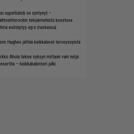
si superbändi on syntynyt –
ihtoehtorockin tekijämiehistä koostuva
hmä esittäytyy ep:n merkeissä
enn Hughes jättää keikkalavat terveyssyistä
rkko Ahola tekee syksyn mittaan vain neljä
nserttia – keikkakalenteri julki