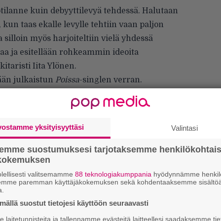
tötilanne kuin debyyttilevyä tehdessä. Halutaan
 kun taas ekalle levylle tehtiin vaan paljon
ja silloin myös harjoiteltiin vielä yhdessä
aa ja esitellään rohkeammin ideoita
itaristi Iita Ylönen.
ään julkaistun
Poissa
-singlen
verran.
ta.
vostamme yksityisyyttäsi
Valintasi
semme suostumuksesi tarjotaksemme henkilökohtai
ökokemuksen
lellisesti valitsemamme
88 teknologiakumppania
hyödynnämme henkilö
semme paremman käyttäjäkokemuksen sekä kohdentaaksemme sisältöä
a.
ällä suostut tietojesi käyttöön seuraavasti
We
laitetunnisteita ja tallennamme evästeitä laitteellesi saadaksemme tie