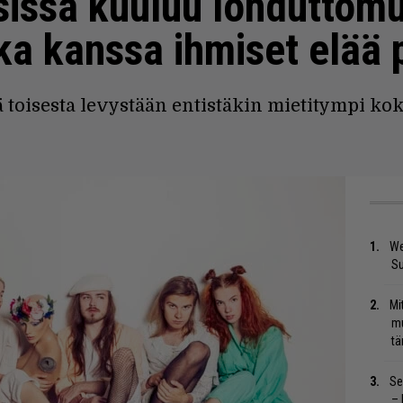
isissä kuuluu lohduttomu
ka kanssa ihmiset elää p
 toisesta levystään entistäkin mietitympi ko
We
S
Mi
mu
tä
Se
– 