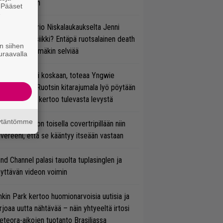
ulee Suomeen
. Pääset
e
ten taipuu Trio Niskalaukaukselta Jenni
rtiaisen musiikki? Entäpä ruotsalainen death
n siihen
tal? Pian tämäkin selviää
uraavalla
 on nyt tai ei koskaan, toteaa Yngwie
lmsteen – Ruotsin kitarajumala lyö pöytään
den biisin ja kertoo tulevasta levystä
äytäntömme
vio: Saimaa on toisella covertripillään niin
vereeni, että se kääntyy itseään vastaan
ind Channel palasi tauolta tuplasinglen ja
yttävän videon voimin
nkin Park kertoo huomionarvoisia uutisia ja
rjoaa uutta nähtävää – näin yhtyeeltä irtosi
teora-aikojen tuotanto Brasiliassa