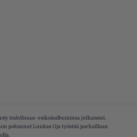
etty todellisuus
-esikoisalbuminsa
julkaissut,
nnon
pokannut
Luukas Oja työstää parhaillaan
olla.