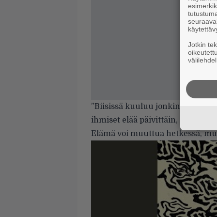
esimerkiks
tutustuma
seuraaval
käytettäv
Jotkin te
oikeutett
välilehdel
”Biisissä kuuluu jonkinlainen l
ihmiset elää päivittäin, mutta j
Elämä voi muuttua hetkessä, mut