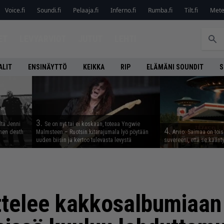
Voice.fi
Soundi.fi
Pelaaja.fi
Inferno.fi
Rumba.fi
Tilt.fi
Metel
ET
LEVYARVIOT
JUTUT
LEHTI
ALIT
ENSINÄYTTÖ
KEIKKA
RIP
ELÄMÄNI SOUNDIT
S
3.
lta Jenni
Se on nyt tai ei koskaan, toteaa Yngwie
4.
inen death
Malmsteen – Ruotsin kitarajumala lyö pöytään
Arvio: Saimaa on toise
uuden biisin ja kertoo tulevasta levystä
suvereeni, että se käänt
ttelee kakkosalbumiaan