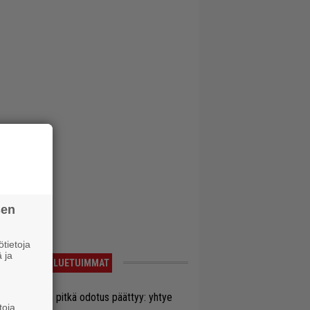
sen
tietoja
 ja
LUETUIMMAT
ezer-fanien pitkä odotus päättyy: yhtye
toja