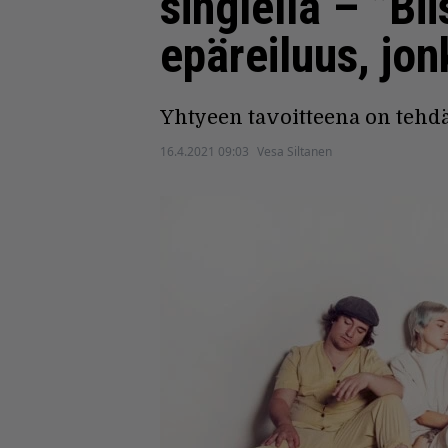
singlellä – ”Bi
epäreiluus, jon
Yhtyeen tavoitteena on tehdä
16.4.2021 09:03
Vesa Siltanen