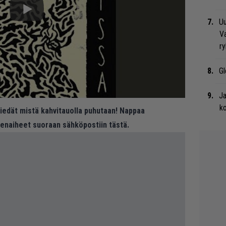
Uu
Va
ry
Gl
Ja
ko
 tiedät mistä kahvitauolla puhutaan! Nappaa
eenaiheet suoraan sähköpostiin tästä.