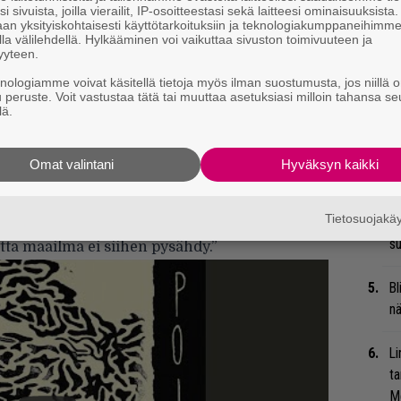
t
i sivuista, joilla vierailit, IP-osoitteestasi sekä laitteesi ominaisuuksista
an yksityiskohtaisesti käyttötarkoituksiin ja teknologiakumppaneihimm
la välilehdellä. Hylkääminen voi vaikuttaa sivuston toimivuuteen ja
Mi
yyteen.
Va
knologiamme voivat käsitellä tietoja myös ilman suostumusta, jos niillä o
me
u peruste. Voit vastustaa tätä tai muuttaa asetuksiasi milloin tahansa se
lä.
Se
Ma
Omat valintani
Hyväksyn kaikki
uu
ohduttomuus ja epäreiluus, jonka kanssa
Tietosuojak
oka korostuu etenkin nyt pandemia-aikana.
Ar
su
ta maailma ei siihen pysähdy.”
Bl
nä
Li
ta
Me