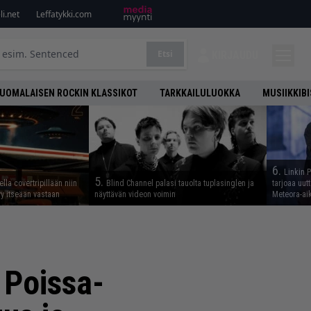
i.net
Leffatykki.com
Etsi
KIRJAUDU
UOMALAISEN ROCKIN KLASSIKOT
TARKKAILULUOKKA
MUSIIKKIB
6.
Linkin 
5.
lla covertripillään niin
Blind Channel palasi tauolta tuplasinglen ja
tarjoaa uut
yy itseään vastaan
näyttävän videon voimin
Meteora-aik
 Poissa-