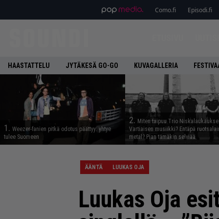
Como.fi
Episodi.fi
ETUSIVU
UUTIS
HAASTATTELU
JYTÄKESÄ GO-GO
KUVAGALLERIA
FESTIVA
2.
Miten taipuu Trio Niskalaukaukse
1.
Weezer-fanien pitkä odotus päättyy: yhtye
Vartiaisen musiikki? Entäpä ruotsala
tulee Suomeen
metal? Pian tämäkin selviää
ÄÄNTÄ
LUUKAS OJA
Luukas Oja esi