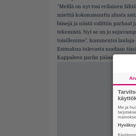
”Meillä on nyt tosi erilainen läh
miettiä kokonaisuutta alusta asti,
biisejä ja niistä valittiin parhaat 
tekemistä. Nyt se on jo sujuvamp
toisillemme”, kommentoi laulaja-k
Esimakua tulevasta saadaan tän
Kappaleen pariin pääset tuosta al
Ar
Tarvit
käytt
Me ja huo
tarjotak
mainoksi
Hyväksym
Käytämme 