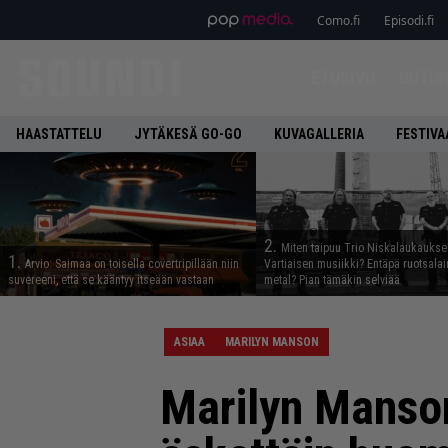
Como.fi
Episodi.fi
ETUSIVU
UUTIS
HAASTATTELU
JYTÄKESÄ GO-GO
KUVAGALLERIA
FESTIVA
2.
Miten taipuu Trio Niskalaukaukse
1.
Arvio: Saimaa on toisella covertripillään niin
Vartiaisen musiikki? Entäpä ruotsala
suvereeni, että se kääntyy itseään vastaan
metal? Pian tämäkin selviää
ASIAA
MARILYN MANSON
Marilyn Manson