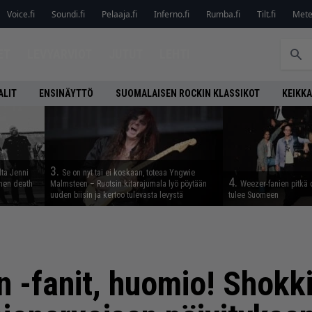
Voice.fi
Soundi.fi
Pelaaja.fi
Inferno.fi
Rumba.fi
Tilt.fi
Metel
ET
LEVYARVIOT
JUTUT
LEHTI
ALIT
ENSINÄYTTÖ
SUOMALAISEN ROCKIN KLASSIKOT
KEIKKA
3.
lta Jenni
Se on nyt tai ei koskaan, toteaa Yngwie
4.
inen death
Malmsteen – Ruotsin kitarajumala lyö pöytään
Weezer-fanien pitkä 
uuden biisin ja kertoo tulevasta levystä
tulee Suomeen
 -fanit, huomio! Shokki