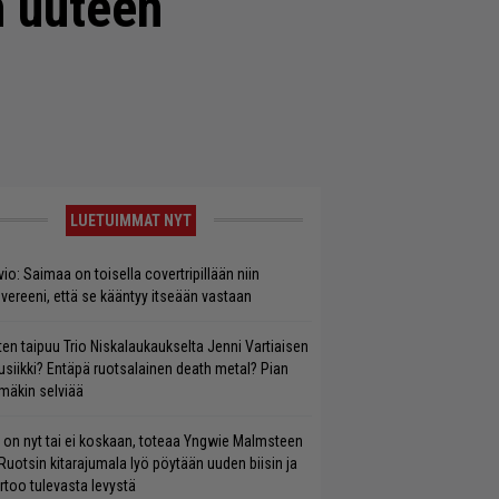
n uuteen
LUETUIMMAT NYT
vio: Saimaa on toisella covertripillään niin
vereeni, että se kääntyy itseään vastaan
ten taipuu Trio Niskalaukaukselta Jenni Vartiaisen
siikki? Entäpä ruotsalainen death metal? Pian
mäkin selviää
 on nyt tai ei koskaan, toteaa Yngwie Malmsteen
Ruotsin kitarajumala lyö pöytään uuden biisin ja
rtoo tulevasta levystä