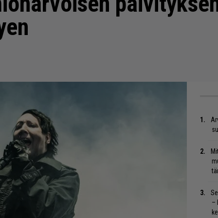
ionarvoisen päivitykse
tyen
Ar
su
Mi
mu
tä
Se
– 
ke