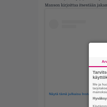
Manson kirjoittaa itsestään jak
Ar
Tarvit
käytt
Me ja huo
tarjotak
mainoksi
Näytä tämä julkaisu Instagramissa.
Hyväksym
Käytämme 