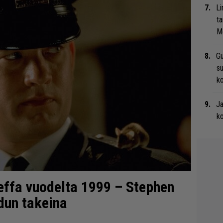
Li
ta
Me
Gu
su
ko
Ja
ko
effa vuodelta 1999 – Stephen
dun takeina