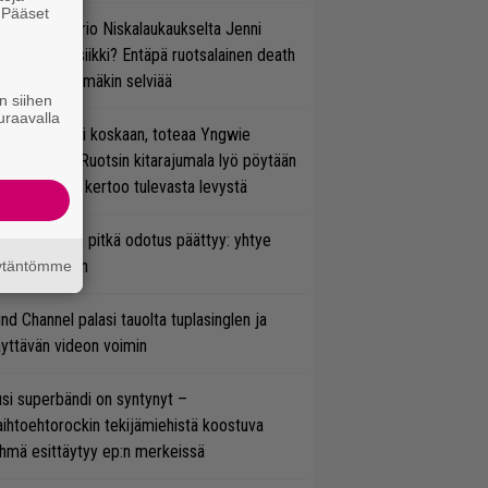
. Pääset
ten taipuu Trio Niskalaukaukselta Jenni
e
rtiaisen musiikki? Entäpä ruotsalainen death
tal? Pian tämäkin selviää
n siihen
uraavalla
 on nyt tai ei koskaan, toteaa Yngwie
lmsteen – Ruotsin kitarajumala lyö pöytään
den biisin ja kertoo tulevasta levystä
ezer-fanien pitkä odotus päättyy: yhtye
ulee Suomeen
äytäntömme
ind Channel palasi tauolta tuplasinglen ja
yttävän videon voimin
si superbändi on syntynyt –
ihtoehtorockin tekijämiehistä koostuva
hmä esittäytyy ep:n merkeissä