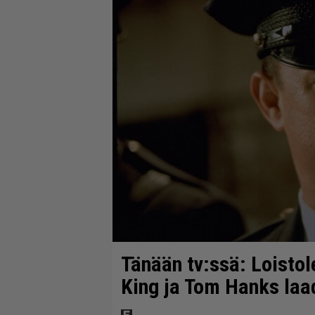
Tänään tv:ssä: Loistol
King ja Tom Hanks laa