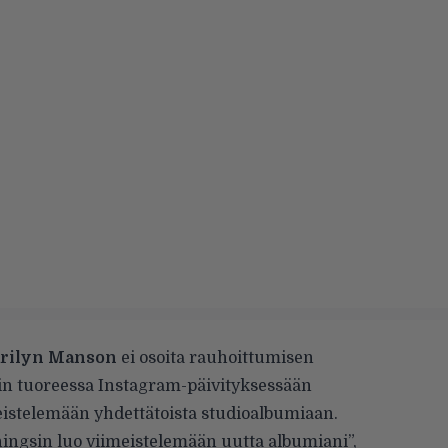
rilyn Manson
ei osoita rauhoittumisen
äin tuoreessa Instagram-päivityksessään
eistelemään yhdettätoista studioalbumiaan.
ningsin luo viimeistelemään uutta albumiani”,