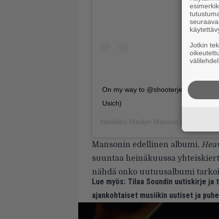
esimerkiks
tutustuma
seuraaval
käytettäv
Jotkin te
oikeutett
välilehdel
On my way to @shooterjennings to fi
Usich)
Henkilön
Marilyn Manson
(@marilynma
Mansonin edellinen albumi,
Hea
suuntaa heinäkuussa yhteiskier
nähdä onko uutuusalbumi tarkoit
Lue myös:
Tilaa Soundin uutiskirje ja
ajankohtaiset musiikin uutiset ja puh