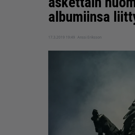
äskettäin huom
albumiinsa liit
17.3.2019 19:49
Anssi Eriksson