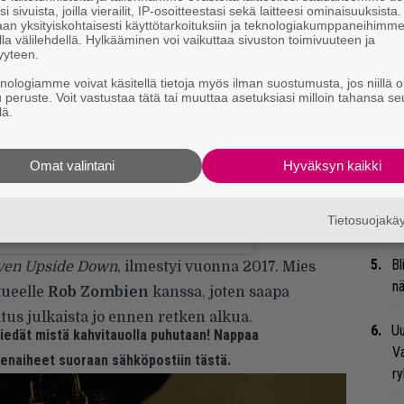
i sivuista, joilla vierailit, IP-osoitteestasi sekä laitteesi ominaisuuksista
Mi
an yksityiskohtaisesti käyttötarkoituksiin ja teknologiakumppaneihimm
la välilehdellä. Hylkääminen voi vaikuttaa sivuston toimivuuteen ja
Va
yyteen.
me
knologiamme voivat käsitellä tietoja myös ilman suostumusta, jos niillä o
u peruste. Voit vastustaa tätä tai muuttaa asetuksiasi milloin tahansa se
Se
lä.
Ma
uu
nish my new album. (Photo by Lindsay
Omat valintani
Hyväksyn kaikki
We
t
Tietosuojak
nson) jakama julkaisu
Maalis 16, 2019 kello 9.03 PDT
Bl
ven Upside Down
, ilmestyi vuonna 2017. Mies
nä
tueelle
Rob Zombien
kanssa, joten saapa
us julkaista jo ennen retken alkua.
Uu
 tiedät mistä kahvitauolla puhutaan! Nappaa
Va
eenaiheet suoraan sähköpostiin tästä.
ry