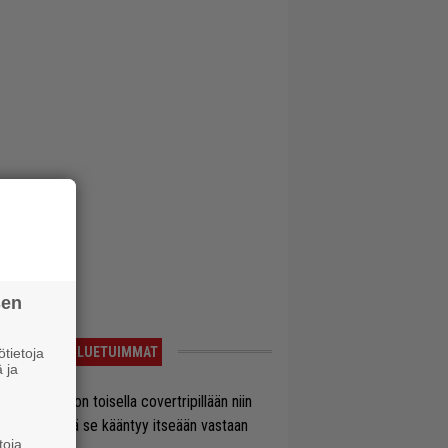
sen
LUETUIMMAT
tietoja
 ja
vio: Saimaa on toisella covertripillään niin
vereeni, että se kääntyy itseään vastaan
toja