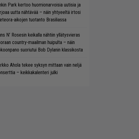
nkin Park kertoo huomionarvoisia uutisia ja
rjoaa uutta nähtävää – näin yhtyeeltä irtosi
teora-aikojen tuotanto Brasiliassa
ns N’ Rosesin keikalla nähtiin yllätysvieras
oraan country-maailman huipulta – näin
koonpano suoriutui Bob Dylanin klassikosta
rkko Ahola tekee syksyn mittaan vain neljä
nserttia – keikkakalenteri julki