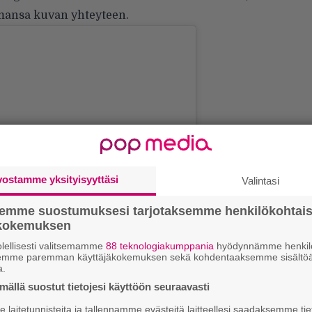
amansa kuvan yhteyteen.
vostamme yksityisyyttäsi
Valintasi
semme suostumuksesi tarjotaksemme henkilökohtai
ökokemuksen
lellisesti valitsemamme
88 teknologiakumppania
hyödynnämme henkilö
semme paremman käyttäjäkokemuksen sekä kohdentaaksemme sisältöä
a.
Ar
ällä suostut tietojesi käyttöön seuraavasti
su
laitetunnisteita ja tallennamme evästeitä laitteellesi saadaksemme tie