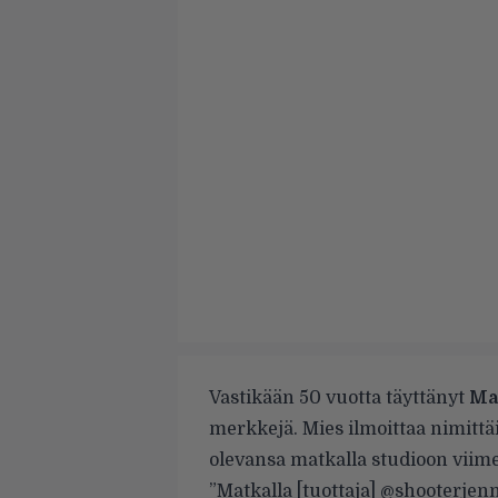
Vastikään 50 vuotta täyttänyt
Ma
merkkejä.
Mies ilmoittaa nimitt
olevansa matkalla studioon viim
”Matkalla [tuottaja] @shooterjen