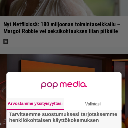
Nyt Netflixissä: 180 miljoonan toimintaseikkailu –
Margot Robbie vei seksikohtauksen liian pitkälle
Arvostamme yksityisyyttäsi
Valintasi
Tarvitsemme suostumuksesi tarjotaksemme
henkilökohtaisen käyttökokemuksen