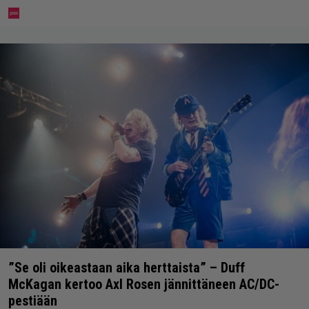
”Se oli oikeastaan aika herttaista” – Duff
McKagan kertoo Axl Rosen jännittäneen AC/DC-
pestiään