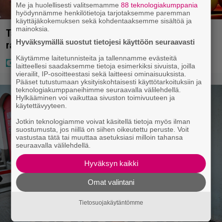
Me ja huolellisesti valitsemamme
88 teknologiakumppania
hyödynnämme henkilötietoja tarjotaksemme paremman
käyttäjäkokemuksen sekä kohdentaaksemme sisältöä ja
mainoksia.
Täällä pelattiin lauantain Loton ja Jokerin isot
Hyväksymällä suostut tietojesi käyttöön seuraavasti
rahat – Tokmannilla, ABC:lla, netissä…
Käytämme laitetunnisteita ja tallennamme evästeitä
laitteellesi saadaksemme tietoja esimerkiksi sivuista, joilla
vierailit, IP-osoitteestasi sekä laitteesi ominaisuuksista.
Pääset tutustumaan yksityiskohtaisesti käyttötarkoituksiin ja
teknologiakumppaneihimme seuraavalla välilehdellä.
Hylkääminen voi vaikuttaa sivuston toimivuuteen ja
käytettävyyteen.
Jotkin teknologiamme voivat käsitellä tietoja myös ilman
suostumusta, jos niillä on siihen oikeutettu peruste. Voit
vastustaa tätä tai muuttaa asetuksiasi milloin tahansa
seuraavalla välilehdellä.
Hyväksyn kaikki
Omat valintani
Tietosuojakäytäntömme