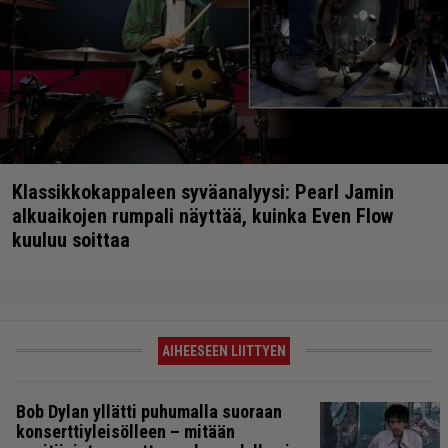
Klassikkokappaleen syväanalyysi: Pearl Jamin
alkuaikojen rumpali näyttää, kuinka Even Flow
kuuluu soittaa
AIHEESEEN LIITTYEN
Bob Dylan yllätti puhumalla suoraan
konserttiyleisölleen – mitään