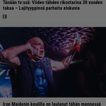
Tänään tv:ssä: Viiden tähden rikostarina 30 vuoden
takaa – Lajityyppinsä parhaita elokuvia
Iron Maidenin keulilla on laulanut tähän mennessä