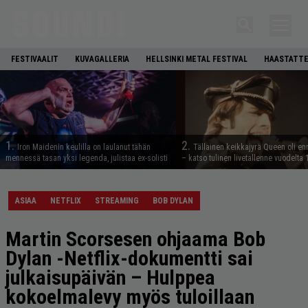
FESTIVAALIT
KUVAGALLERIA
HELLSINKI METAL FESTIVAL
HAASTATTE
1.
2.
Iron Maidenin keulilla on laulanut tähän
Tällainen keikkajyrä Queen oli e
mennessä tasan yksi legenda, julistaa ex-solisti
– katso tulinen livetallenne vuodelta
ASIAA
NETFLIX
STREAMING
BOB DYLAN
Martin Scorsesen ohjaama Bob
Dylan -Netflix-dokumentti sai
julkaisupäivän – Hulppea
kokoelmalevy myös tuloillaan