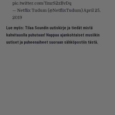
pic.twitter.com/YmrS2zBvDq
— Netflix Tudum (@NetflixTudum)
April 25,
2019
Lue myös:
Tilaa Soundin uutiskirje ja tiedät mistä
kahvitauolla puhutaan! Nappaa ajankohtaiset musiikin
uutiset ja puheenaiheet suoraan sähköpostiin tästä.