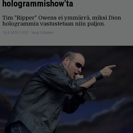
hologrammishow’ta
Tim "Ripper" Owens ei ymmärrä, miksi Dion
hologrammia vastustetaan niin paljon.
16.4.2019 13:07
Vesa Siltanen