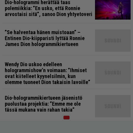
Dio-hologrammi herättää taas
polemiikkia: ”En usko, että Ronnie
arvostaisi sitä”, sanoo Dion yhtyetoveri
”Se halventaa hänen muistoaan” –
Entinen Dio-kiipparisti lyttää Ronnie
James Dion hologrammikiertueen
Wendy Dio uskoo edelleen
hologrammishow’n voimaan: ”Ihmiset
ovat kiitelleet kyynelsilmin, kun
olemme tuoneet Dion takaisin lavoille”
Dio-hologrammikiertueen jäsenistö
puolustaa projektia: ”Emme me ole
tässä mukana vain rahan takia”