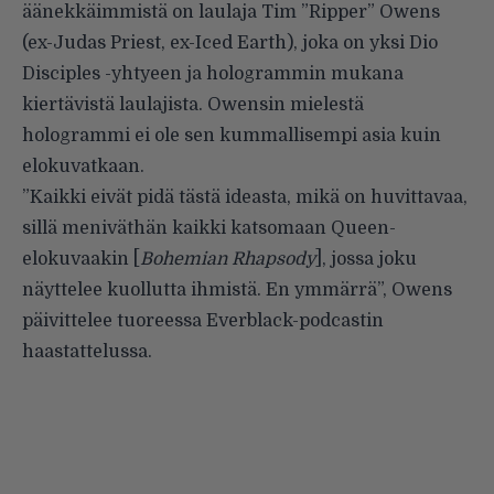
äänekkäimmistä on laulaja Tim ”Ripper” Owens
(ex-Judas Priest, ex-Iced Earth), joka on yksi Dio
Disciples -yhtyeen ja hologrammin mukana
kiertävistä laulajista. Owensin mielestä
hologrammi ei ole sen kummallisempi asia kuin
elokuvatkaan.
”Kaikki eivät pidä tästä ideasta, mikä on huvittavaa,
sillä meniväthän kaikki katsomaan Queen-
elokuvaakin [
Bohemian Rhapsody
], jossa joku
näyttelee kuollutta ihmistä. En ymmärrä”,
Owens
päivittelee tuoreessa
Everblack-podcastin
haastattelussa.