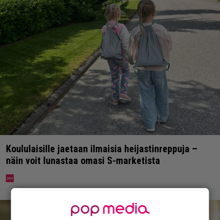
Koululaisille jaetaan ilmaisia heijastinreppuja –
näin voit lunastaa omasi S-marketista