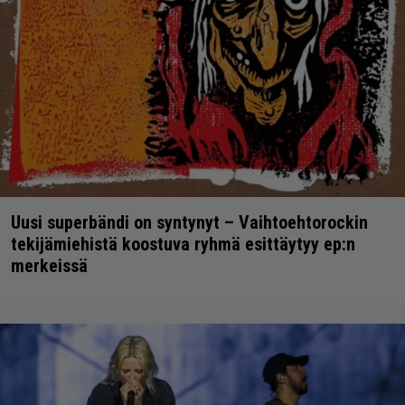
Uusi superbändi on syntynyt – Vaihtoehtorockin
tekijämiehistä koostuva ryhmä esittäytyy ep:n
merkeissä