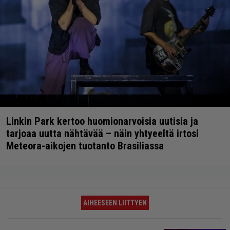
Linkin Park kertoo huomionarvoisia uutisia ja
tarjoaa uutta nähtävää – näin yhtyeeltä irtosi
Meteora-aikojen tuotanto Brasiliassa
AIHEESEEN LIITTYEN