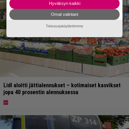
Hyväksyn kaikki
Omat valintani
Tietosuojakäytäntömme
Lidl aloitti jättialennukset – kotimaiset kasvikset
jopa 40 prosentin alennuksessa