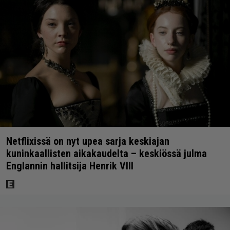
Netflixissä on nyt upea sarja keskiajan
kuninkaallisten aikakaudelta – keskiössä julma
Englannin hallitsija Henrik VIII