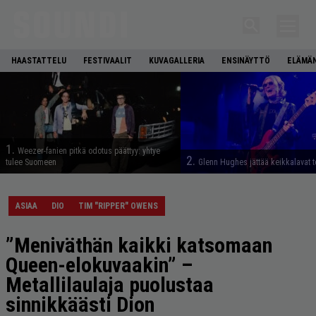
HAASTATTELU
FESTIVAALIT
KUVAGALLERIA
ENSINÄYTTÖ
ELÄMÄN
1.
Weezer-fanien pitkä odotus päättyy: yhtye
2.
tulee Suomeen
Glenn Hughes jättää keikkalavat t
ASIAA
DIO
TIM "RIPPER" OWENS
”Meniväthän kaikki katsomaan
Queen-elokuvaakin” –
Metallilaulaja puolustaa
sinnikkäästi Dion