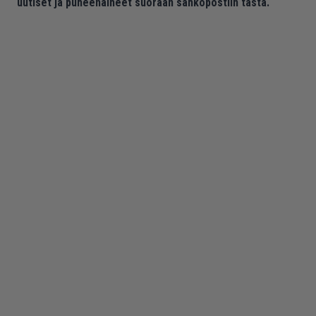
uutiset ja puheenaiheet suoraan sähköpostiin tästä.