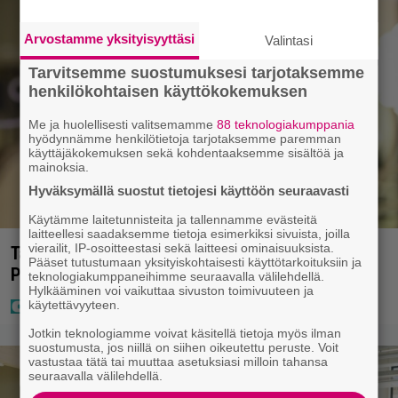
Arvostamme yksityisyyttäsi
Valintasi
Tarvitsemme suostumuksesi tarjotaksemme
henkilökohtaisen käyttökokemuksen
Me ja huolellisesti valitsemamme
88 teknologiakumppania
hyödynnämme henkilötietoja tarjotaksemme paremman
käyttäjäkokemuksen sekä kohdentaaksemme sisältöä ja
mainoksia.
Hyväksymällä suostut tietojesi käyttöön seuraavasti
Käytämme laitetunnisteita ja tallennamme evästeitä
laitteellesi saadaksemme tietoja esimerkiksi sivuista, joilla
vierailit, IP-osoitteestasi sekä laitteesi ominaisuuksista.
Tältä näyttää Vappu Pimiän perhelomalla
Pääset tutustumaan yksityiskohtaisesti käyttötarkoituksiin ja
Portugalissa – ”Kaunis mekko”
teknologiakumppaneihimme seuraavalla välilehdellä.
Hylkääminen voi vaikuttaa sivuston toimivuuteen ja
käytettävyyteen.
Jotkin teknologiamme voivat käsitellä tietoja myös ilman
suostumusta, jos niillä on siihen oikeutettu peruste. Voit
vastustaa tätä tai muuttaa asetuksiasi milloin tahansa
seuraavalla välilehdellä.