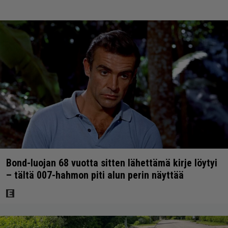
Bond-luojan 68 vuotta sitten lähettämä kirje löytyi
– tältä 007-hahmon piti alun perin näyttää