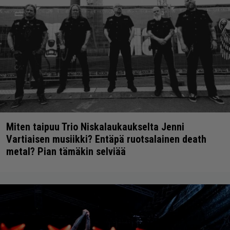
Miten taipuu Trio Niskalaukaukselta Jenni
Vartiaisen musiikki? Entäpä ruotsalainen death
metal? Pian tämäkin selviää