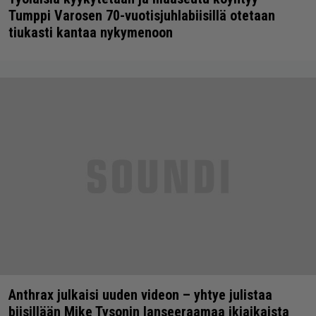
Tumppi Varosen 70-vuotisjuhlabiisillä otetaan
tiukasti kantaa nykymenoon
Anthrax julkaisi uuden videon – yhtye julistaa
biisillään Mike Tysonin lanseeraamaa ikiaikaista