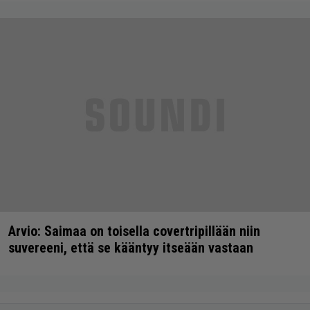
Arvio: Saimaa on toisella covertripillään niin
suvereeni, että se kääntyy itseään vastaan