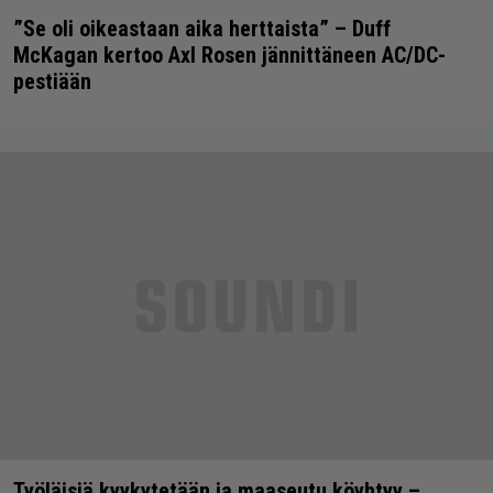
”Se oli oikeastaan aika herttaista” – Duff
McKagan kertoo Axl Rosen jännittäneen AC/DC-
pestiään
Työläisiä kyykytetään ja maaseutu köyhtyy –