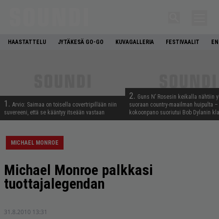
HAASTATTELU
JYTÄKESÄ GO-GO
KUVAGALLERIA
FESTIVAALIT
EN
2.
Guns N’ Rosesin keikalla nähtiin y
1.
Arvio: Saimaa on toisella covertripillään niin
suoraan country-maailman huipulta –
suvereeni, että se kääntyy itseään vastaan
kokoonpano suoriutui Bob Dylanin kl
MICHAEL MONROE
Michael Monroe palkkasi
tuottajalegendan
31.8.2010 13:31