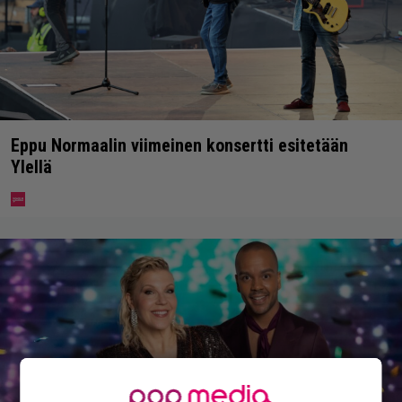
Eppu Normaalin viimeinen konsertti esitetään
Ylellä