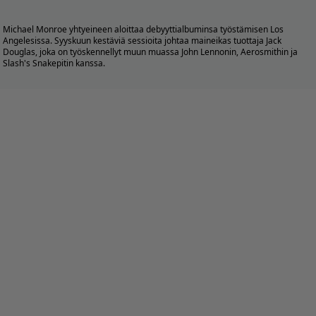
Michael Monroe yhtyeineen aloittaa debyyttialbuminsa työstämisen Los
Angelesissa. Syyskuun kestäviä sessioita johtaa maineikas tuottaja Jack
Douglas, joka on työskennellyt muun muassa John Lennonin, Aerosmithin ja
Slash's Snakepitin kanssa.