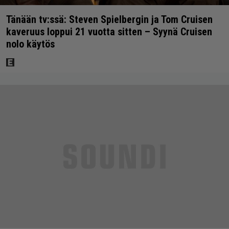
Tänään tv:ssä: Steven Spielbergin ja Tom Cruisen
kaveruus loppui 21 vuotta sitten – Syynä Cruisen
nolo käytös