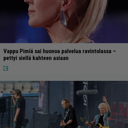
Vappu Pimiä sai huonoa palvelua ravintolassa –
pettyi siellä kahteen asiaan