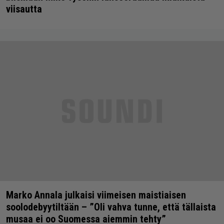
viisautta
Marko Annala julkaisi viimeisen maistiaisen
soolodebyytiltään – ”Oli vahva tunne, että tällaista
musaa ei oo Suomessa aiemmin tehty”