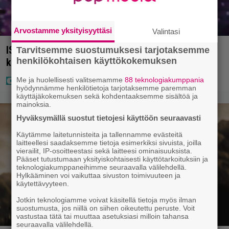
Arvostamme yksityisyyttäsi
Valintasi
IS: Mysteerivideolla esiintynyt Tanssii tähtien
Tarvitsemme suostumuksesi tarjotaksemme
henkilökohtaisen käyttökokemuksen
kanssa -juontaja tuli kasvoillaan julki
Me ja huolellisesti valitsemamme
88 teknologiakumppania
hyödynnämme henkilötietoja tarjotaksemme paremman
käyttäjäkokemuksen sekä kohdentaaksemme sisältöä ja
mainoksia.
Hyväksymällä suostut tietojesi käyttöön seuraavasti
Käytämme laitetunnisteita ja tallennamme evästeitä
laitteellesi saadaksemme tietoja esimerkiksi sivuista, joilla
vierailit, IP-osoitteestasi sekä laitteesi ominaisuuksista.
Pääset tutustumaan yksityiskohtaisesti käyttötarkoituksiin ja
teknologiakumppaneihimme seuraavalla välilehdellä.
Hylkääminen voi vaikuttaa sivuston toimivuuteen ja
käytettävyyteen.
Jotkin teknologiamme voivat käsitellä tietoja myös ilman
suostumusta, jos niillä on siihen oikeutettu peruste. Voit
vastustaa tätä tai muuttaa asetuksiasi milloin tahansa
seuraavalla välilehdellä.