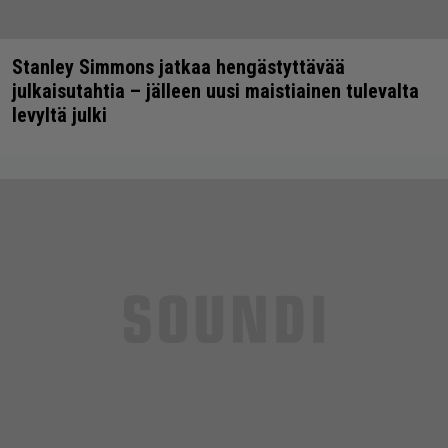
Stanley Simmons jatkaa hengästyttävää
julkaisutahtia – jälleen uusi maistiainen tulevalta
levyltä julki