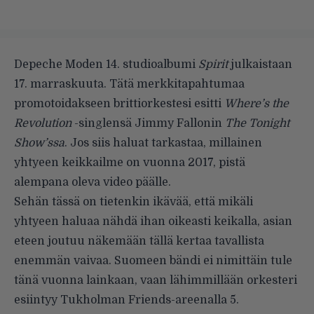
Depeche Moden 14. studioalbumi
Spirit
julkaistaan
17. marraskuuta. Tätä merkkitapahtumaa
promotoidakseen brittiorkestesi esitti
Where’s the
Revolution
-singlensä Jimmy Fallonin
The Tonight
Show’ssa
. Jos siis haluat tarkastaa, millainen
yhtyeen keikkailme on vuonna 2017, pistä
alempana oleva video päälle.
Sehän tässä on tietenkin ikävää, että mikäli
yhtyeen haluaa nähdä ihan oikeasti keikalla, asian
eteen joutuu näkemään tällä kertaa tavallista
enemmän vaivaa. Suomeen bändi ei nimittäin tule
tänä vuonna lainkaan, vaan lähimmillään orkesteri
esiintyy Tukholman Friends-areenalla 5.