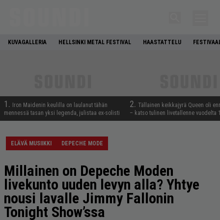
KUVAGALLERIA
HELLSINKI METAL FESTIVAL
HAASTATTELU
FESTIVAA
1.
2.
Iron Maidenin keulilla on laulanut tähän
Tällainen keikkajyrä Queen oli e
mennessä tasan yksi legenda, julistaa ex-solisti
– katso tulinen livetallenne vuodelta
ELÄVÄ MUSIIKKI
DEPECHE MODE
Millainen on Depeche Moden
livekunto uuden levyn alla? Yhtye
nousi lavalle Jimmy Fallonin
Tonight Show’ssa