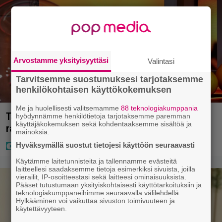
Arvostamme yksityisyyttäsi
Valintasi
Tarvitsemme suostumuksesi tarjotaksemme
henkilökohtaisen käyttökokemuksen
Me ja huolellisesti valitsemamme
88 teknologiakumppania
Täällä pelattiin lauantain Loton ja Jokerin isot
hyödynnämme henkilötietoja tarjotaksemme paremman
käyttäjäkokemuksen sekä kohdentaaksemme sisältöä ja
rahat – Tokmannilla, ABC:lla, netissä…
mainoksia.
Hyväksymällä suostut tietojesi käyttöön seuraavasti
Käytämme laitetunnisteita ja tallennamme evästeitä
laitteellesi saadaksemme tietoja esimerkiksi sivuista, joilla
vierailit, IP-osoitteestasi sekä laitteesi ominaisuuksista.
Pääset tutustumaan yksityiskohtaisesti käyttötarkoituksiin ja
teknologiakumppaneihimme seuraavalla välilehdellä.
Hylkääminen voi vaikuttaa sivuston toimivuuteen ja
käytettävyyteen.