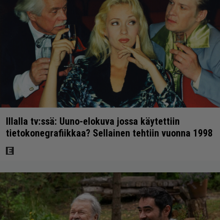
Illalla tv:ssä: Uuno-elokuva jossa käytettiin
tietokonegrafiikkaa? Sellainen tehtiin vuonna 1998