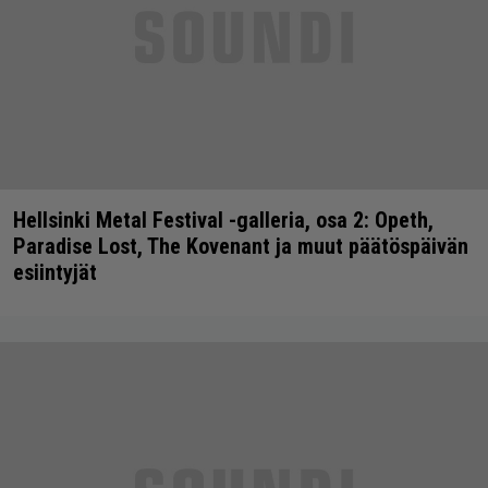
Hellsinki Metal Festival -galleria, osa 2: Opeth,
Paradise Lost, The Kovenant ja muut päätöspäivän
esiintyjät