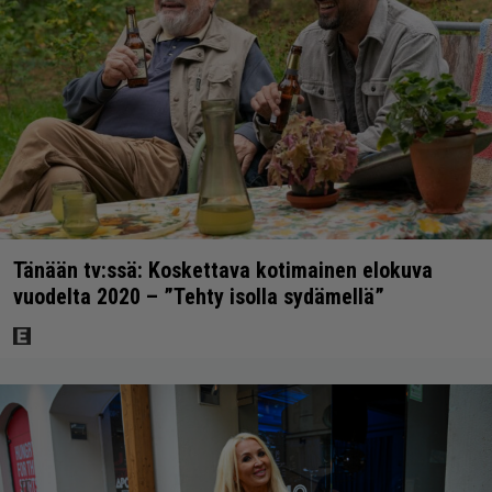
Tänään tv:ssä: Koskettava kotimainen elokuva
vuodelta 2020 – ”Tehty isolla sydämellä”