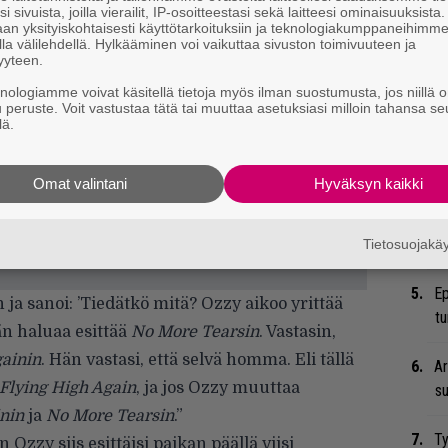
i sivuista, joilla vierailit, IP-osoitteestasi sekä laitteesi ominaisuuksista
Tä
an yksityiskohtaisesti käyttötarkoituksiin ja teknologiakumppaneihimm
la välilehdellä. Hylkääminen voi vaikuttaa sivuston toimivuuteen ja
ka
yyteen.
knologiamme voivat käsitellä tietoja myös ilman suostumusta, jos niillä o
He
u peruste. Voit vastustaa tätä tai muuttaa asetuksiasi milloin tahansa se
Pa
lä.
pä
Omat valintani
Hyväksyn kaikki
Er
Ro
u
Tietosuojak
Ep
n ja sanoi: ’Tiedätkö mitä? Ozzy aikoo yrittää
tu
hän haluaa esittää
No More Tearsin
. Vastasin,
gainin
. Hän vastasi, että selvä homma. Eli tällä
Ar
Flying High Again
, ja jos Ozzy muuttaa
su
nin
ja
No More Tearsin
.”
Ty
zzy siis esittäisi paikan päällä viisi