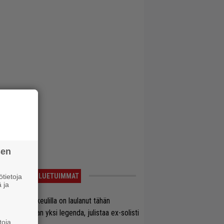
sen
LUETUIMMAT
tietoja
 ja
on Maidenin keulilla on laulanut tähän
nnessä tasan yksi legenda, julistaa ex-solisti
toja