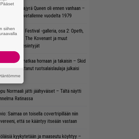
. Pääset
llainen keikkajyrä Queen oli ennen vanhaan –
e
tso tulinen livetallenne vuodelta 1979
n siihen
llsinki Metal Festival -galleria, osa 2: Opeth,
uraavalla
radise Lost, The Kovenant ja muut
ätöspäivän esiintyjät
ik Grönwall matkaa hornaan ja takaisin – Skid
w’ssa vaikuttanut ruotsalaislaulaja julkaisi
uden videon
äytäntömme
pu Normaali jätti jäähyväiset – Tältä näytti
nnelma Ratinassa
vio: Saimaa on toisella covertripillään niin
vereeni, että se kääntyy itseään vastaan
öläisiä kyykytetään ja maaseutu köyhtyy –