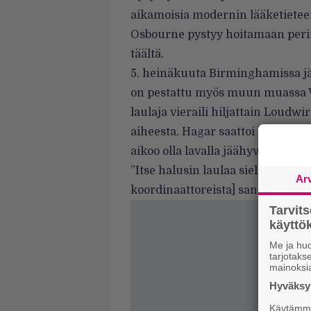
aikamoisia modernin lääketietee
Osbourne pystyy hoitamaan perin
täältä
.
5. heinäkuuta Birminghamissa jär
on pestattu myös muun muassa V
laulaja vieraili hiljattain
Loudwire
aiheesta. Hagar saattoi lipsauttaa
aikoo olla lavalla jäähyväiskonse
”Itse halusin laulaa siellä
No Mor
Ar
koordinaattoreista] sanoi, että s
Tarvit
käytt
Me ja huo
tarjotak
mainoksi
Hyväksym
Käytämme 