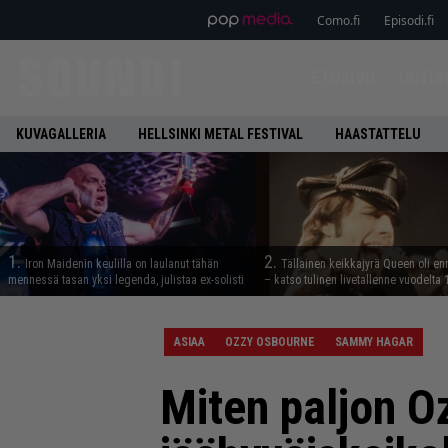
Como.fi
Episodi.fi
ETUSIVU
UUTIS
KUVAGALLERIA
HELLSINKI METAL FESTIVAL
HAASTATTELU
1.
2.
Iron Maidenin keulilla on laulanut tähän
Tällainen keikkajyrä Queen oli e
mennessä tasan yksi legenda, julistaa ex-solisti
– katso tulinen livetallenne vuodelta
ASIAA
OZZY OSBOURNE
SAMMY HAGAR
Miten paljon Oz