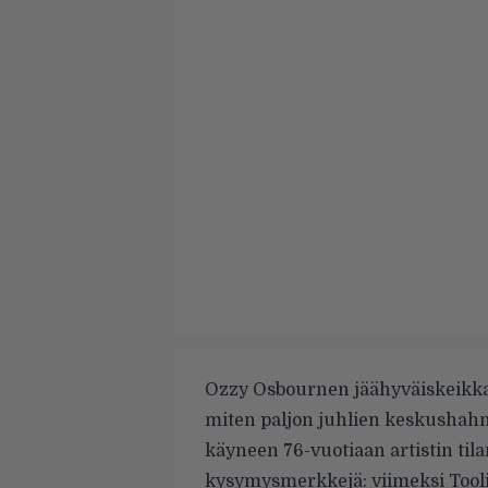
Ozzy Osbournen jäähyväiskeikka lä
miten paljon juhlien keskushah
käyneen 76-vuotiaan artistin til
kysymysmerkkejä: viimeksi Tool