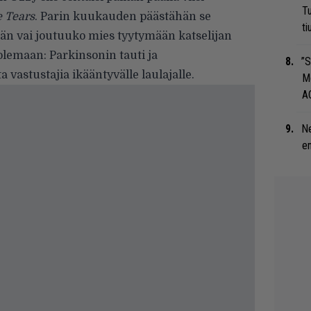
Tu
 Tears
. Parin kuukauden päästähän se
ti
n vai joutuuko mies tyytymään katselijan
 olemaan: Parkinsonin tauti ja
”S
vastustajia ikääntyvälle laulajalle.
M
A
Ne
en