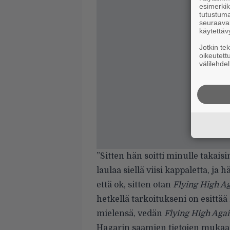
esimerkiks
tutustuma
seuraaval
käytettäv
Jotkin te
oikeutett
välilehdel
”Sitten hän soitti minulle takaisi
laulaa siellä viisi kappaletta, ja 
että ok, sitten otan
Flying High A
hetkellä tarkoitukseni on esittää
mielensä, vedän
Flying High Agai
Hagarin saamien tietojen mukaan O