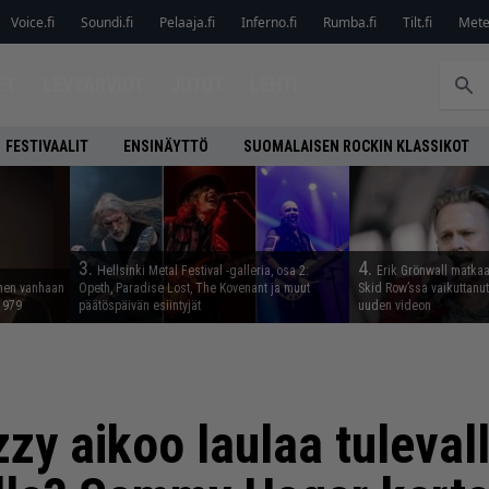
Voice.fi
Soundi.fi
Pelaaja.fi
Inferno.fi
Rumba.fi
Tilt.fi
Metel
ET
LEVYARVIOT
JUTUT
LEHTI
FESTIVAALIT
ENSINÄYTTÖ
SUOMALAISEN ROCKIN KLASSIKOT
3.
4.
Hellsinki Metal Festival -galleria, osa 2:
Erik Grönwall matkaa
nnen vanhaan
Opeth, Paradise Lost, The Kovenant ja muut
Skid Row’ssa vaikuttanut 
 1979
päätöspäivän esiintyjät
uuden videon
zy aikoo laulaa tuleval