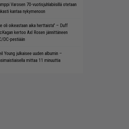
mppi Varosen 70-vuotisjuhlabiisillä otetaan
ukasti kantaa nykymenoon
e oli oikeastaan aika herttaista” – Duff
cKagan kertoo Axl Rosen jännittäneen
C/DC-pestiään
il Young julkaisee uuden albumin –
simaistiaisella mittaa 11 minuuttia