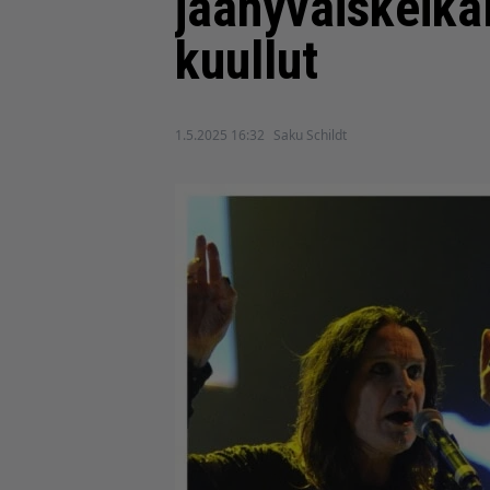
jäähyväiskeika
kuullut
1.5.2025 16:32
Saku Schildt