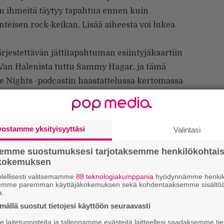
n ihmeitä täytyy tapahtua ennen kuin
teisen rock-keikan. Lisää aiheesta voi lukea
jestettävän jättitapahtuman esiintyjäkaartiin
an Halenista tuttu Sammy Hagar, ja tämä
 Nights -podcastin
haastattelussa kertomassa
 vähän liikaakin tietoa siitä, miten paljon Ozzy
rtissaan.
e Tearsin
ja Tom [Morello, yksi tapahtuman
vostamme yksityisyyttäsi
Valintasi
ehän kuulostaa hyvältä”, Hagar kertoo.
semme suostumuksesi tarjotaksemme henkilökohtai
ökokemuksen
lellisesti valitsemamme
88 teknologiakumppania
hyödynnämme henkilö
semme paremman käyttäjäkokemuksen sekä kohdentaaksemme sisältöä
a.
Ir
ällä suostut tietojesi käyttöön seuraavasti
me
laitetunnisteita ja tallennamme evästeitä laitteellesi saadaksemme tie