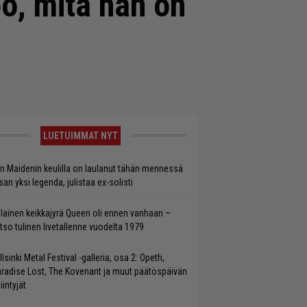
o, mitä hän on
LUETUIMMAT NYT
on Maidenin keulilla on laulanut tähän mennessä
san yksi legenda, julistaa ex-solisti
llainen keikkajyrä Queen oli ennen vanhaan –
tso tulinen livetallenne vuodelta 1979
llsinki Metal Festival -galleria, osa 2: Opeth,
radise Lost, The Kovenant ja muut päätöspäivän
iintyjät