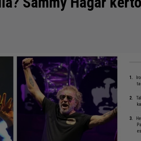
lla? Sammy Hagar kerto
Ir
ta
Tä
ka
He
Pa
es