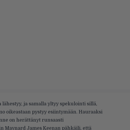
hestyy, ja samalla yltyy spekulointi sillä,
mo oikeastaan pystyy esiintymään. Hauraaksi
anne on herättänyt runsaasti
in Maynard James Keenan pähkäili, että