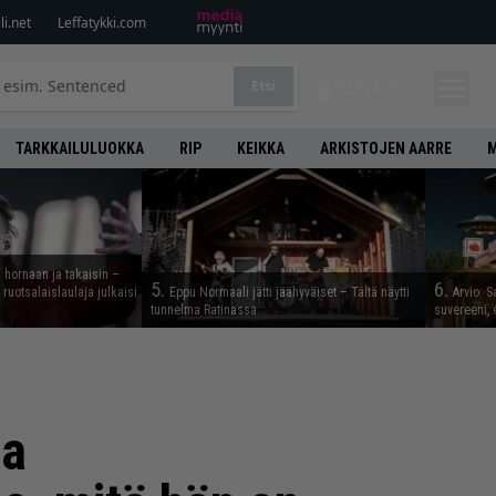
i.net
Leffatykki.com
Etsi
KIRJAUDU
TARKKAILULUOKKA
RIP
KEIKKA
ARKISTOJEN AARRE
M
 hornaan ja takaisin –
5.
6.
ruotsalaislaulaja julkaisi
Eppu Normaali jätti jäähyväiset – Tältä näytti
Arvio: S
tunnelma Ratinassa
suvereeni, 
la