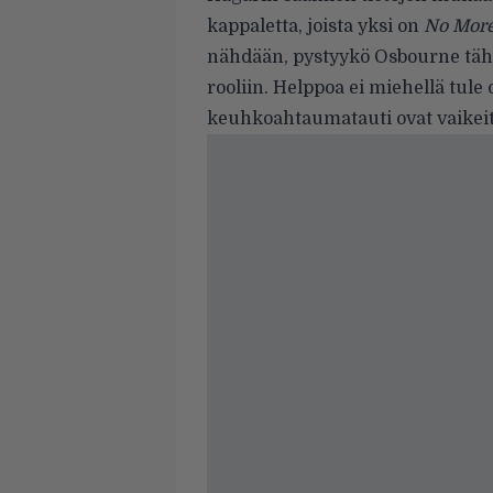
kappaletta, joista yksi on
No More
nähdään, pystyykö Osbourne tähä
rooliin. Helppoa ei miehellä tule
keuhkoahtaumatauti ovat vaikeita 