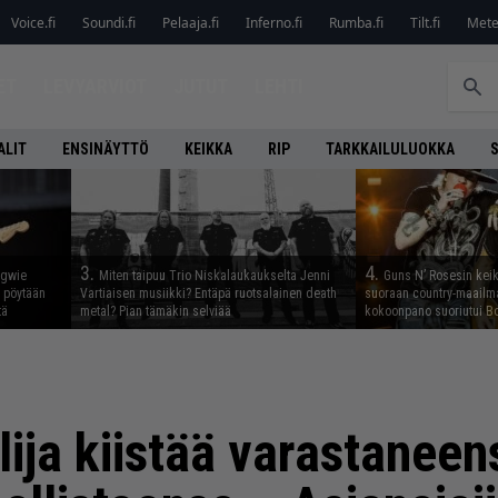
Voice.fi
Soundi.fi
Pelaaja.fi
Inferno.fi
Rumba.fi
Tilt.fi
Metel
ET
LEVYARVIOT
JUTUT
LEHTI
ALIT
ENSINÄYTTÖ
KEIKKA
RIP
TARKKAILULUOKKA
3.
4.
ngwie
Miten taipuu Trio Niskalaukaukselta Jenni
Guns N’ Rosesin keika
ö pöytään
Vartiaisen musiikki? Entäpä ruotsalainen death
suoraan country-maailma
tä
metal? Pian tämäkin selviää
kokoonpano suoriutui Bo
lija kiistää varastanee