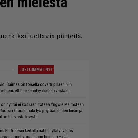
ien mielestä
rkiksi luettavia piirteitä.
LUETUIMMAT NYT
vio: Saimaa on toisella covertripillään niin
vereeni, että se kääntyy itseään vastaan
 on nyt tai ei koskaan, toteaa Yngwie Malmsteen
Ruotsin kitarajumala lyö pöytään uuden biisin ja
rtoo tulevasta levystä
ns N’ Rosesin keikalla nähtiin yllätysvieras
oraan country-maailman huipulta – näin