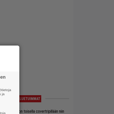
sen
tietoja
 ja
LUETUIMMAT
vio: Saimaa on toisella covertripillään niin
toja