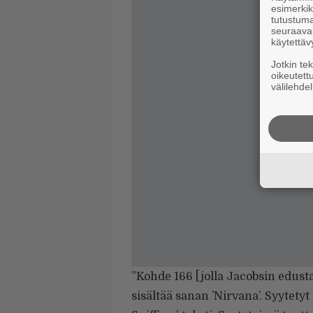
esimerkiks
tutustuma
seuraaval
käytettäv
Jotkin te
oikeutett
välilehdel
”Kohde 166 [jolla Jacobsin edust
sisältää sanan ’Nirvana’. Syytetyt