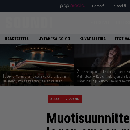
Como.fi
Episodi.fi
ETUSIVU
UUTIS
HAASTATTELU
JYTÄKESÄ GO-GO
KUVAGALLERIA
FESTIVA
2.
Se on nyt tai ei koskaan, toteaa Y
1.
Arvio: Saimaa on toisella covertripillään niin
Malmsteen – Ruotsin kitarajumala ly
suvereeni, että se kääntyy itseään vastaan
uuden biisin ja kertoo tulevasta levys
ASIAA
NIRVANA
Muotisuunnitte