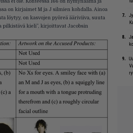
t
tteissa ei ole. Kohteessa 166 on hymynaama ja
issa on kirjaimet M ja J silmien kohdalla. Ainoa
Jy
 löytyy, on kasvojen pyöreä ääriviiva, suuta
Ka
pilkistävä kieli”, kirjoittavat Jacobsin
Ja
ko
Uu
Va
ry