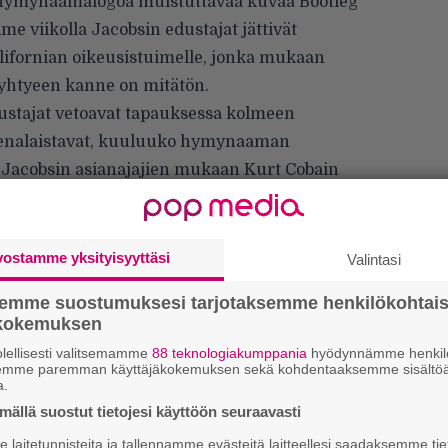
a hymynaamalogoa muistuttavaa kuvaa Bootleg
e viikolla Jacobsin edustajat jättivät
ifornian oikeusistuimelle, jonka mukaan
a yhtyeen kanne on mitätön.
ustajat vetoavat tapauksessa kolmeen
eenalaistavat, kuuluuko hymynaaman
. Jacobsin asianajajien mukaan Kurt Cobain
ää, missä vaiheessa kuvan omistajuus on
 Novoselicille. Jacobsin edustajien mukaan
toja ja valheellisia tietoja.
vostamme yksityisyyttäsi
Valintasi
bs ole käyttänyt omassa mallistossaan
semme suostumuksesi tarjotaksemme henkilökohtai
yiskohtia, jotka voidaan laskea
ökokemuksen
si eikä niissä ole tarpeeksi
lellisesti valitsemamme
88 teknologiakumppania
hyödynnämme henkilö
oitaisiin katsoa rikkovan tekijänoikeutta.
semme paremman käyttäjäkokemuksen sekä kohdentaaksemme sisältöä
a.
ällä suostut tietojesi käyttöön seuraavasti
Ar
laitetunnisteita ja tallennamme evästeitä laitteellesi saadaksemme tie