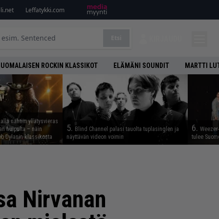
i.net
Leffatykki.com
Etsi
KIRJAUDU
SUOMALAISEN ROCKIN KLASSIKOT
ELÄMÄNI SOUNDIT
MARTTI LU
lla nähtiin yllätysvieras
5.
6.
n huipulta – näin
Blind Channel palasi tauolta tuplasinglen ja
Weezer-
b Dylanin klassikosta
näyttävän videon voimin
tulee Suom
nsa Nirvanan