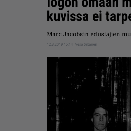
logon omaan ma
kuvissa ei tar
Marc Jacobsin edustajien muka
12.3.2019 15:14
Vesa Siltanen