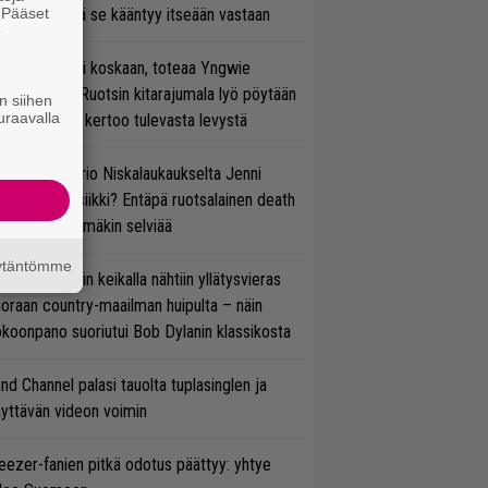
. Pääset
vereeni, että se kääntyy itseään vastaan
e
 on nyt tai ei koskaan, toteaa Yngwie
lmsteen – Ruotsin kitarajumala lyö pöytään
n siihen
uraavalla
den biisin ja kertoo tulevasta levystä
ten taipuu Trio Niskalaukaukselta Jenni
rtiaisen musiikki? Entäpä ruotsalainen death
tal? Pian tämäkin selviää
äytäntömme
ns N’ Rosesin keikalla nähtiin yllätysvieras
oraan country-maailman huipulta – näin
koonpano suoriutui Bob Dylanin klassikosta
ind Channel palasi tauolta tuplasinglen ja
yttävän videon voimin
ezer-fanien pitkä odotus päättyy: yhtye