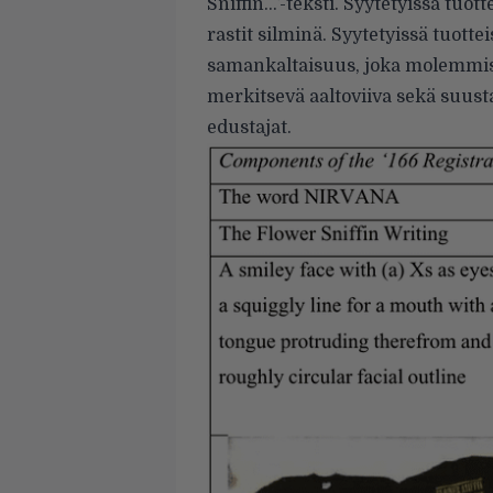
Sniffin…’-teksti. Syytetyissä tuo
rastit silminä. Syytetyissä tuotte
samankaltaisuus, joka molemmista
merkitsevä aaltoviiva sekä suusta 
edustajat.