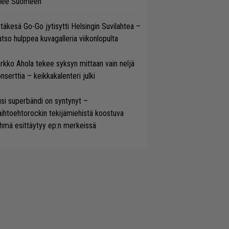
ulee Suomeen
täkesä Go-Go jytisytti Helsingin Suvilahtea –
tso hulppea kuvagalleria viikonlopulta
rkko Ahola tekee syksyn mittaan vain neljä
nserttia – keikkakalenteri julki
si superbändi on syntynyt –
ihtoehtorockin tekijämiehistä koostuva
hmä esittäytyy ep:n merkeissä