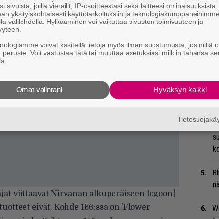
i sivuista, joilla vierailit, IP-osoitteestasi sekä laitteesi ominaisuuksista
su
an yksityiskohtaisesti käyttötarkoituksiin ja teknologiakumppaneihimm
la välilehdellä. Hylkääminen voi vaikuttaa sivuston toimivuuteen ja
yyteen.
Se
Ma
knologiamme voivat käsitellä tietoja myös ilman suostumusta, jos niillä o
u peruste. Voit vastustaa tätä tai muuttaa asetuksiasi milloin tahansa se
uu
lä.
Mi
Va
Omat valintani
Hyväksyn kaikki
me
Tietosuojak
Gu
su
ko
Bl
nä
ajat viittaavat Nirvanan alkuperäiseen logoon]
 tuotteet eivät. Kohde 166:ssa on ’Flower
We