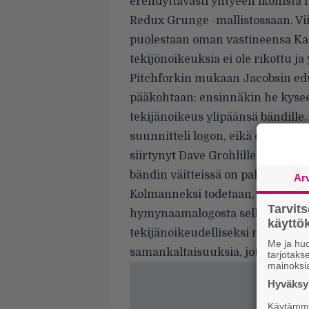
erehdyttävästi yhtyeen ikonist
Redux Grunge -mallistossaan. Viim
puolestaan oman vastineensa Kal
tekijönoikeuksia ei ole rikottu j
Pitchforkin mukaan
Jacobsin ed
pääkohtaan: ensinnäkin he kys
tekijänoikeus ylipäänsä bändille
suunnitteli logon, eikä ole selv
siirtynyt Dave Grohlille ja Krist
bändin väitteissä on paljon ristirii
Ar
Kolmanneksi todetaan, ettei Jaco
Tarvit
hymynaamalogosta sellaisia yksit
käytt
tekijänoikeudelliseksi materiaalik
Me ja huo
samankaltaisuuksia, jotta kuvan v
tarjotak
mainoksi
Hyväksym
Käytämme 