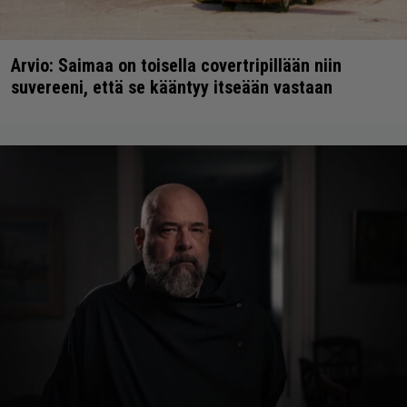
Arvio: Saimaa on toisella covertripillään niin
suvereeni, että se kääntyy itseään vastaan