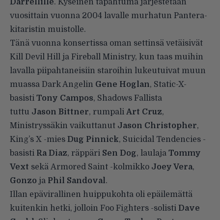
Darrellille
.
Kyseinen tapahtuma järjestetään
vuosittain vuonna 2004 lavalle murhatun Pantera-
kitaristin muistolle.
Tänä vuonna konsertissa oman settinsä vetäisivät
Kill Devil Hill ja Fireball Ministry, kun taas muihin
lavalla piipahtaneisiin staroihin lukeutuivat muun
muassa Dark Angelin
Gene Hoglan
, Static-X-
basisti
Tony Campos
, Shadows Fallista
tuttu
Jason Bittner
, rumpali
Art Cruz
,
Ministryssäkin vaikuttanut
Jason Christopher
,
King’s X -mies
Dug Pinnick
, Suicidal Tendencies -
basisti
Ra Diaz
, räppäri
Sen Dog
, laulaja
Tommy
Vext
sekä Armored Saint -kolmikko
Joey Vera
,
Gonzo
ja
Phil Sandoval
.
Illan epävirallinen huippukohta oli epäilemättä
kuitenkin hetki, jolloin Foo Fighters -solisti
Dave