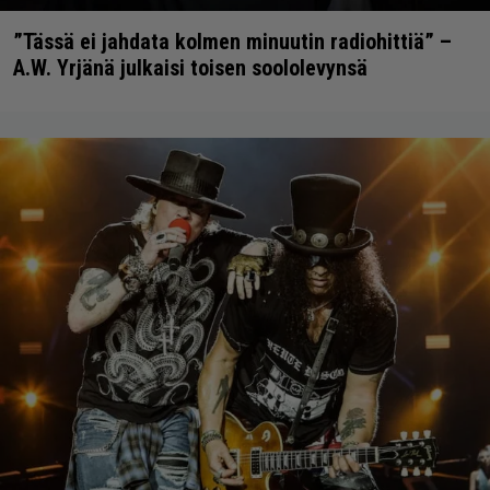
”Tässä ei jahdata kolmen minuutin radiohittiä” –
A.W. Yrjänä julkaisi toisen soololevynsä