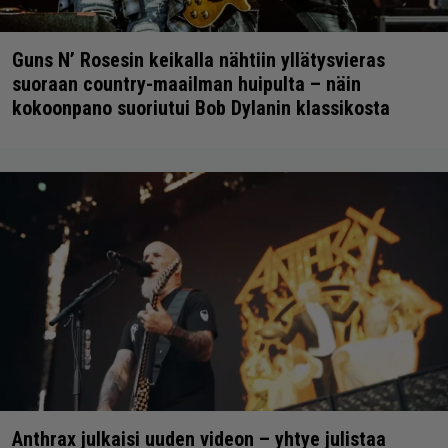
Guns N’ Rosesin keikalla nähtiin yllätysvieras
suoraan country-maailman huipulta – näin
kokoonpano suoriutui Bob Dylanin klassikosta
Anthrax julkaisi uuden videon – yhtye julistaa