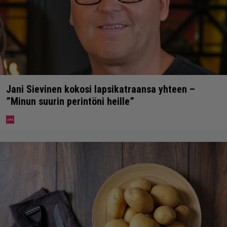
Jani Sievinen kokosi lapsikatraansa yhteen –
”Minun suurin perintöni heille”