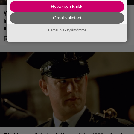
Hyväksyn kaikki
Yöllä tv:ssä: Sotaelokuvan näyttelijät kasvattivat
Omat valintani
lihakset nopeasti erikoisella kikalla – IMDb-
arvosana on 7,6
Tietosuojakäytäntömme