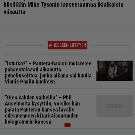
biisillään Mike Tysonin lanseeraamaa ikiaikaista
viisautta
AIHEESEEN LIITTYEN
”Istutko?” – Pantera-basisti muistelee
pahaenteisesti alkanutta
puhelinsoittoa, jonka aikana sai kuulla
Vinnie Paulin kuolleen
”Olen kahden vaiheilla” – Phil
Anselmolta kysyttiin, voisiko hän
palata Panteran kanssa lavalle
edesmenneen kitaristisuuruuden
hologrammin kanssa