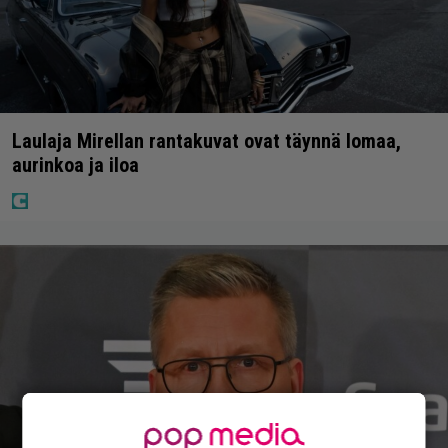
Laulaja Mirellan rantakuvat ovat täynnä lomaa,
aurinkoa ja iloa