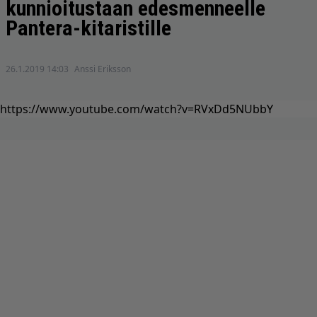
kunnioitustaan edesmenneelle
Pantera-kitaristille
26.1.2019 14:03
Anssi Eriksson
https://www.youtube.com/watch?v=RVxDd5NUbbY