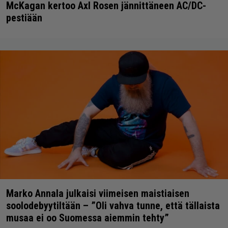
McKagan kertoo Axl Rosen jännittäneen AC/DC-
pestiään
Marko Annala julkaisi viimeisen maistiaisen
soolodebyytiltään – ”Oli vahva tunne, että tällaista
musaa ei oo Suomessa aiemmin tehty”