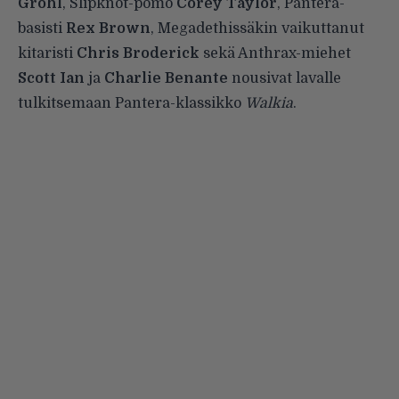
Grohl
, Slipknot-pomo
Corey Taylor
, Pantera-
basisti
Rex Brown
, Megadethissäkin vaikuttanut
kitaristi
Chris Broderick
sekä Anthrax-miehet
Scott Ian
ja
Charlie Benante
nousivat lavalle
tulkitsemaan Pantera-klassikko
Walkia
.