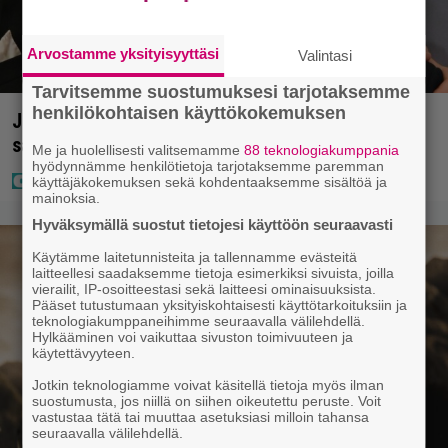
Arvostamme yksityisyyttäsi
Valintasi
Tarvitsemme suostumuksesi tarjotaksemme
henkilökohtaisen käyttökokemuksen
Jani Sieviseltä harvinainen kuva – ”Kaikki lapset
samaan aikaan”
Me ja huolellisesti valitsemamme
88 teknologiakumppania
hyödynnämme henkilötietoja tarjotaksemme paremman
käyttäjäkokemuksen sekä kohdentaaksemme sisältöä ja
mainoksia.
Hyväksymällä suostut tietojesi käyttöön seuraavasti
Käytämme laitetunnisteita ja tallennamme evästeitä
laitteellesi saadaksemme tietoja esimerkiksi sivuista, joilla
vierailit, IP-osoitteestasi sekä laitteesi ominaisuuksista.
Pääset tutustumaan yksityiskohtaisesti käyttötarkoituksiin ja
teknologiakumppaneihimme seuraavalla välilehdellä.
Hylkääminen voi vaikuttaa sivuston toimivuuteen ja
käytettävyyteen.
Jotkin teknologiamme voivat käsitellä tietoja myös ilman
suostumusta, jos niillä on siihen oikeutettu peruste. Voit
vastustaa tätä tai muuttaa asetuksiasi milloin tahansa
seuraavalla välilehdellä.