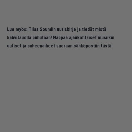
Lue myös:
Tilaa Soundin uutiskirje ja tiedät mistä
kahvitauolla puhutaan! Nappaa ajankohtaiset musiikin
uutiset ja puheenaiheet suoraan sähköpostiin tästä.