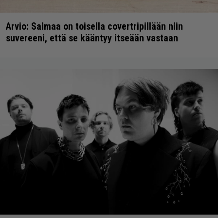
Arvio: Saimaa on toisella covertripillään niin
suvereeni, että se kääntyy itseään vastaan