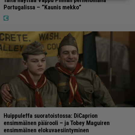
Portugalissa – ”Kaunis mekko”
Huippuleffa suoratoistossa: DiCaprion
ensimmäinen päärooli – ja Tobey Maguiren
ensimmäinen elokuvaesiintyminen