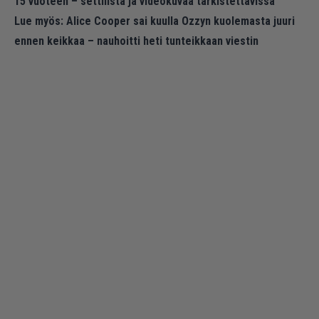
15 vuoteen – settilista ja videokuvaa tarkistettavissa
Lue myös:
Alice Cooper sai kuulla Ozzyn kuolemasta juuri
ennen keikkaa – nauhoitti heti tunteikkaan viestin