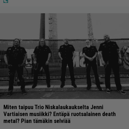
Miten taipuu Trio Niskalaukaukselta Jenni
Vartiaisen musiikki? Entäpä ruotsalainen death
metal? Pian tämäkin selviää