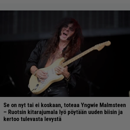
Se on nyt tai ei koskaan, toteaa Yngwie Malmsteen
– Ruotsin kitarajumala lyö pöytään uuden biisin ja
kertoo tulevasta levystä