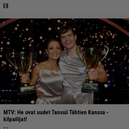
MTV: He ovat uudet Tanssii Tähtien Kanssa -
kilpailijat!