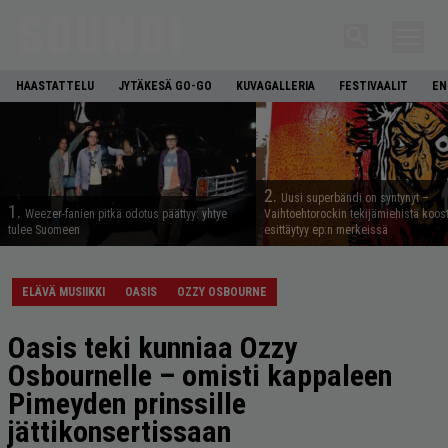
HAASTATTELU
JYTÄKESÄ GO-GO
KUVAGALLERIA
FESTIVAALIT
EN
2.
Uusi superbändi on syntynyt –
1.
Weezer-fanien pitkä odotus päättyy: yhtye
Vaihtoehtorockin tekijämiehistä koos
tulee Suomeen
esittäytyy ep:n merkeissä
ELÄVÄ MUSIIKKI
OASIS
OZZY OSBOURNE
Oasis teki kunniaa Ozzy
Osbournelle – omisti kappaleen
Pimeyden prinssille
jättikonsertissaan