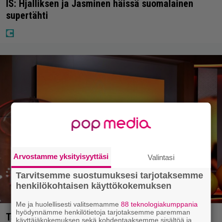
IS: Hjalliksen ja Jasminen häissä suomalainen
supertähti
Arvostamme yksityisyyttäsi
Valintasi
Tarvitsemme suostumuksesi tarjotaksemme
henkilökohtaisen käyttökokemuksen
Me ja huolellisesti valitsemamme
88 teknologiakumppania
hyödynnämme henkilötietoja tarjotaksemme paremman
Täällä pelattiin lauantain Loton ja Jokerin isot
käyttäjäkokemuksen sekä kohdentaaksemme sisältöä ja