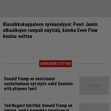
Klassikkokappaleen syväanalyysi: Pearl Jamin
alkuaikojen rumpali näyttää, kuinka Even Flow
kuuluu soittaa
AIHEESEEN LIITTYEN
Donald Trump on onnistunut
suututtamaan nyt myös sekä Queenin
että yhtyeen fanit
Ted Nugent tykittää: Donald Trump on
johtaja, jonka Amerikka tarvitsee ja