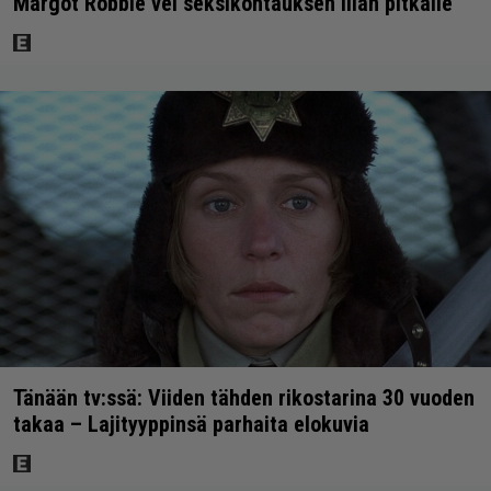
Margot Robbie vei seksikohtauksen liian pitkälle
Tänään tv:ssä: Viiden tähden rikostarina 30 vuoden
takaa – Lajityyppinsä parhaita elokuvia