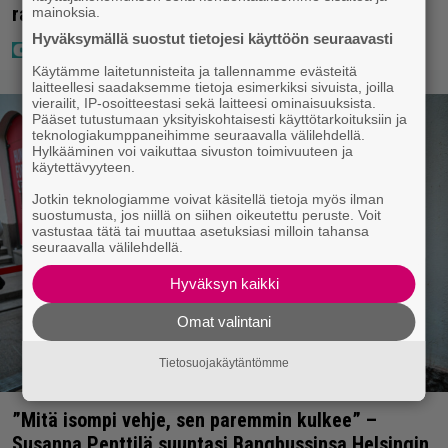
rahat – Tokmannilla, ABC:lla, netissä…
mainoksia.
Hyväksymällä suostut tietojesi käyttöön seuraavasti
Käytämme laitetunnisteita ja tallennamme evästeitä
laitteellesi saadaksemme tietoja esimerkiksi sivuista, joilla
vierailit, IP-osoitteestasi sekä laitteesi ominaisuuksista.
Pääset tutustumaan yksityiskohtaisesti käyttötarkoituksiin ja
teknologiakumppaneihimme seuraavalla välilehdellä.
Hylkääminen voi vaikuttaa sivuston toimivuuteen ja
käytettävyyteen.
Jotkin teknologiamme voivat käsitellä tietoja myös ilman
suostumusta, jos niillä on siihen oikeutettu peruste. Voit
vastustaa tätä tai muuttaa asetuksiasi milloin tahansa
seuraavalla välilehdellä.
Hyväksyn kaikki
Omat valintani
Tietosuojakäytäntömme
”Mitä isompi vehje, sen paremmin kulkee” –
Susanna Penttilä suuntasi Bangbussinsa Helsingin