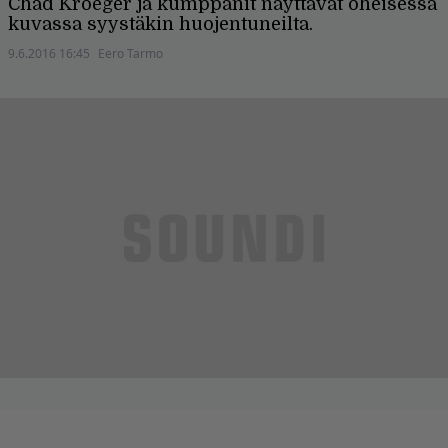
Chad Kroeger ja kumppanit näyttävät oheisessa
kuvassa syystäkin huojentuneilta.
9.6.2016 16:45
Eero Tarmo