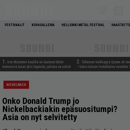
FESTIVAALIT
KUVAGALLERIA
HELLSINKI METAL FESTIVAL
HAASTATTE
1.
2.
Iron Maidenin keulilla on laulanut tähän
Tällainen keikkajyrä Queen oli e
mennessä tasan yksi legenda, julistaa ex-solisti
– katso tulinen livetallenne vuodelta
NICKELBACK
Onko Donald Trump jo
Nickelbackiakin epäsuositumpi?
Asia on nyt selvitetty