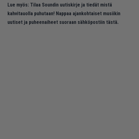
Lue myös:
Tilaa Soundin uutiskirje ja tiedät mistä
kahvitauolla puhutaan! Nappaa ajankohtaiset musiikin
uutiset ja puheenaiheet suoraan sähköpostiin tästä.