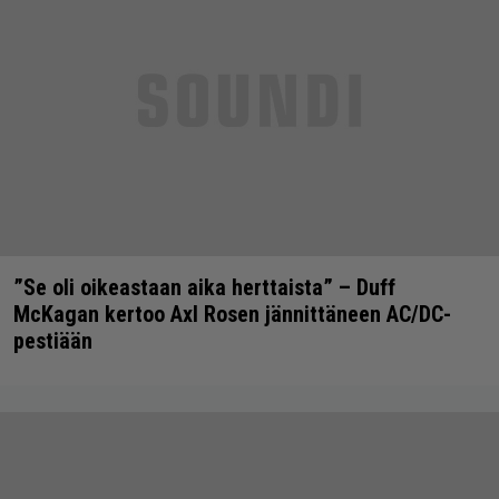
”Se oli oikeastaan aika herttaista” – Duff
McKagan kertoo Axl Rosen jännittäneen AC/DC-
pestiään