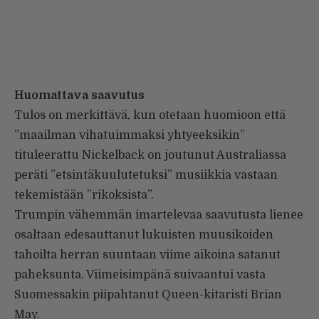
Huomattava saavutus
Tulos on merkittävä, kun otetaan huomioon että
”
maailman vihatuimmaksi yhtyeeksikin
”
tituleerattu Nickelback on joutunut Australiassa
peräti
”etsintäkuulutetuksi”
musiikkia vastaan
tekemistään ”rikoksista”.
Trumpin vähemmän imartelevaa saavutusta lienee
osaltaan edesauttanut lukuisten muusikoiden
tahoilta herran suuntaan viime aikoina satanut
paheksunta. Viimeisimpänä
suivaantui
vasta
Suomessakin
piipahtanut
Queen-kitaristi Brian
May.